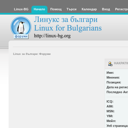
Linux-BG
Начало
Помощ
Търси
Календар
Вход
Регистр
Linux за българи: Форуми
НАКРАТК
Име:
Мнения:
Позиция:
Дата на реги
Последно Ак
ICQ:
AIM:
MSN:
YIM:
Мейл:
Уеб страница