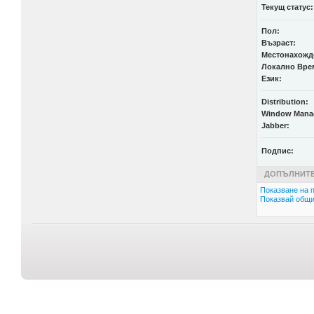
Текущ статус:
Пол:
Възраст:
Местонахожд
Локално Вре
Език:
Distribution:
Window Mana
Jabber:
Подпис:
ДОПЪЛНИТЕ
Показване на п
Показвай общи 