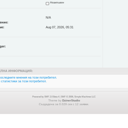
Неактивен
N/A
ение:
ме:
Aug 07, 2026, 05:31
ger:
ЛНА ИНФОРМАЦИЯ:
оследните мнения на този потребител.
статистики за този потребител.
Powered by SMF 2.0 Beta 4
|
SMF © 2006, Simple Machines LLC
Theme by
DzinerStudio
Създадена за 0.029 сек с 12 заявки.