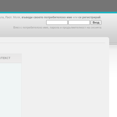
шла,
Гост
. Моля,
въведи своето потребителско име
или
се регистрирай
.
Влез с потребителско име, парола и продължителност на сесията
/ТЕКСТ