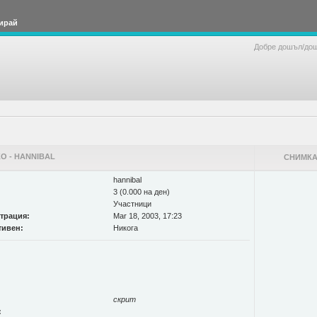
ирай
Добре дошъл/до
О - HANNIBAL
СНИМКА
hannibal
3 (0.000 на ден)
Участници
страция:
Mar 18, 2003, 17:23
тивен:
Никога
скрит
: