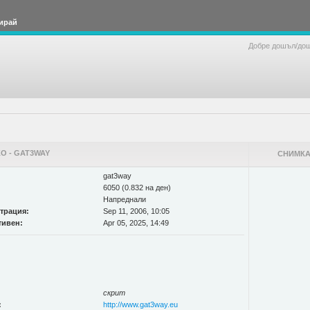
ирай
Добре дошъл/до
О - GAT3WAY
СНИМКА
gat3way
6050 (0.832 на ден)
Напреднали
страция:
Sep 11, 2006, 10:05
тивен:
Apr 05, 2025, 14:49
скрит
:
http://www.gat3way.eu