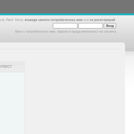
шла,
Гост
. Моля,
въведи своето потребителско име
или
се регистрирай
.
Влез с потребителско име, парола и продължителност на сесията
/ТЕКСТ