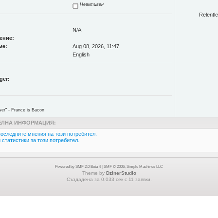
Неактивен
Relentle
N/A
ение:
ме:
Aug 08, 2026, 11:47
English
ger:
er" - France is Bacon
ЛНА ИНФОРМАЦИЯ:
оследните мнения на този потребител.
статистики за този потребител.
Powered by SMF 2.0 Beta 4
|
SMF © 2006, Simple Machines LLC
Theme by
DzinerStudio
Създадена за 0.033 сек с 11 заявки.