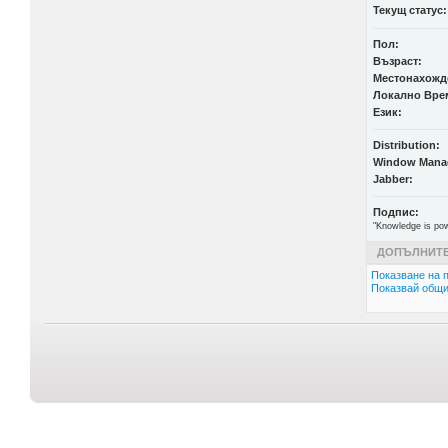
Текущ статус:
Пол:
Възраст:
Местонахожд
Локално Вре
Език:
Distribution:
Window Mana
Jabber:
Подпис:
"Knowledge is pow
ДОПЪЛНИТЕ
Показване на п
Показвай общи 