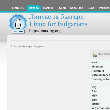
Linux-BG
Начало
Помощ
Търси
Календар
Вход
Регистр
Linux за българи: Форуми
НАКРАТК
Име:
Мнения:
Позиция:
Дата на реги
Последно Ак
ICQ:
AIM:
MSN:
YIM:
Мейл:
Уеб страница