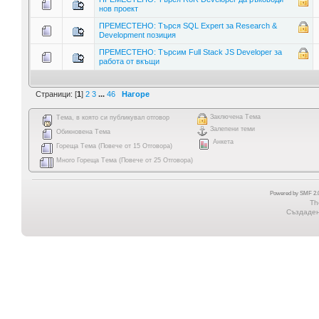
нов проект
ПРЕМЕСТЕНО: Търся SQL Expert за Research &
Development позиция
ПРЕМЕСТЕНО: Търсим Full Stack JS Developer за
работа от вкъщи
Страници: [
1
]
2
3
...
46
Нагоре
Заключена Тема
Тема, в която си публикувал отговор
Залепени теми
Обикновена Тема
Анкета
Гореща Тема (Повече от 15 Отговора)
Много Гореща Тема (Повече от 25 Отговора)
Powered by SMF 2.0
Th
Създадена