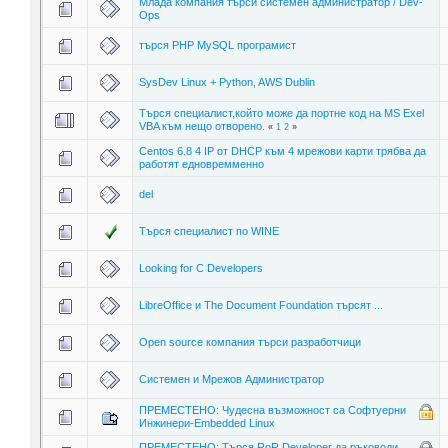
Млада компания търси системен администратор / Dev-
Ops
търся PHP MySQL програмист
SysDev Linux + Python, AWS Dublin
Търся специалист,който може да портне код на MS Exel
VBA към нещо отворено.
«
1
2
»
Centos 6.8 4 IP от DHCP към 4 мрежови карти трябва да
работят едновремменно
del
Търся специалист по WINE
Looking for C Developers
LibreOffice и The Document Foundation търсят ...
Open source компания търси разработчици
Системен и Мрежов Администратор
ПРЕМЕСТЕНО: Чудесна възможност са Софтуерни
Инжинери-Embedded Linux
ПРЕМЕСТЕНО: Търся RoR Developer да ръководи