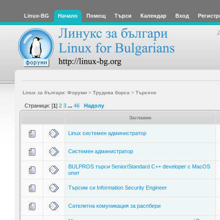
Linux-BG
Начало
Помощ
Търси
Календар
Вход
Регистр
Linux за българи: Форуми
>
Трудова борса
>
Търсене
Страници: [
1
]
2
3
...
46
Надолу
Заглавие
Linux системен администратор
Системен администратор
BULPROS търси Senior/Standard C++ developer c MacOS
опит
Търсим си Information Security Engineer
Сателитна комуникация за распбери