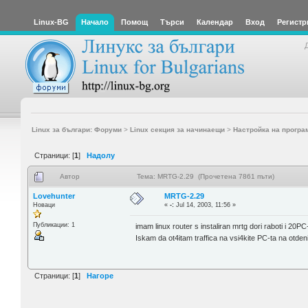
Linux-BG
Начало
Помощ
Търси
Календар
Вход
Регистр
Linux за българи: Форуми
>
Linux секция за начинаещи
>
Настройка на програ
Страници: [
1
]
Надолу
Автор
Тема: MRTG-2.29 (Прочетена 7861 пъти)
Lovehunter
MRTG-2.29
Новаци
«
-:
Jul 14, 2003, 11:56 »
Публикации: 1
imam linux router s instaliran mrtg dori raboti i 20P
Iskam da ot4itam traffica na vsi4kite PC-ta na otdeni
Страници: [
1
]
Нагоре