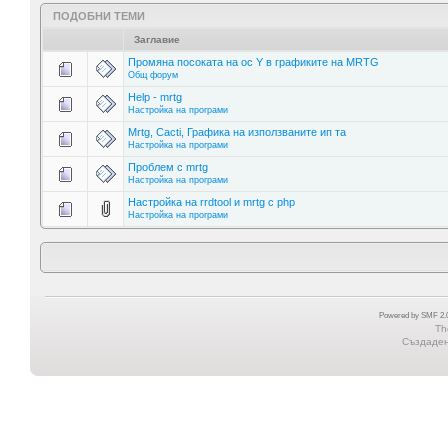
ПОДОБНИ ТЕМИ
Заглавие
Промяна посоката на ос Y в графиките на MRTG
Общ форум
Help - mrtg
Настройка на програми
Mrtg, Cacti, Графика на използваните ип та
Настройка на програми
Проблем с mrtg
Настройка на програми
Настройка на rrdtool и mrtg с php
Настройка на програми
Powered by SMF 2.0
Th
Създадена