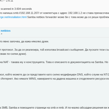
4.7 - 2.6.11
) scanned in 3.604 seconds
о напиша smb://192.168.11.207/ от компютъра с адрес 192.168.1.2 не става пренасочван
ge.net/installation.html
Samba netbios forwarder може би с това може да се реши пробле
а netbios
4 »
то явно започва, да кажа няколко думи.
т протокол. За да се реализира, той използва broadcast съобщения. Да пускате тези с
азвам по-силни думи).
а NAT - такава му е конструкцията. Това е описаното в документацията на Samba. Не се
кол, който можете да си представите като силно модифицирн DNS, който служи на NT/
 Интернет. Ако нямате WINS, намирането на дадена машина и споделените ресурси вър
а SMB, Samba и помощните страници на smb и nmb. И по-малко абсурдни решения ви 