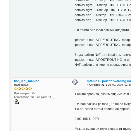
netbios-ns 137/udp #NETBIOS Nam
netbios-dgm 138/tcp #NETBIOS Dat
netbios-dgm 138/udp #NETBIOS Da
netbios-ssn 139/tcp #NETBIOS Sess
netbios-ssn 139/udp #NETBIOS Ses
и в /etc/rc.d/rc.local сложих следното
iptables -t nat -A PREROUTING -m tcp -
iptables -t nat -A PREROUTING -m udp -
За да работи NAT в rc.local съм слож
iptables -t nat -A POSTROUTING -o 
NAT работи отлчино но пренасочванет
the_real_maniac
Iptables - port forwarding н
Напреднали
«
Отговор #1 -:
Jul 09, 2006, 02:4
Публикации: 1258
1.Какви правила, ако имаш; има във 
Kernel panic, me - no panic ;-) :-)
2.И все пак как разбра , че не се ви
Т.е по-скоро питам пробва ли директ
\\192.168.11.207\
**също пусни си един скенер от вънка