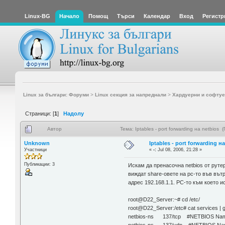
Linux-BG
Начало
Помощ
Търси
Календар
Вход
Регистр
Linux за българи: Форуми
>
Linux секция за напреднали
>
Хардуерни и софтуе
Страници: [
1
]
Надолу
Автор
Тема: Iptables - port forwarding на netbios
Unknown
Iptables - port forwarding н
Участници
«
-:
Jul 08, 2006, 21:28 »
Публикации: 3
Искам да пренасочна netbios от руте
виждат share-овете на pc-то във вътр
адрес 192.168.1.1. PC-то към което и
root@D22_Server:~# cd /etc/
root@D22_Server:/etc# cat services | g
netbios-ns 137/tcp #NETBIOS Nam