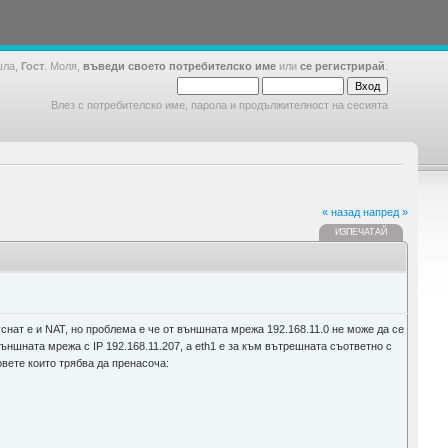
шла,
Гост
. Моля,
въведи своето потребителско име
или
се регистрирай
.
Влез с потребителско име, парола и продължителност на сесията
« назад
напред »
ИЗПЕЧАТАЙ
снат е и NAT, но проблема е че от външната мрежа 192.168.11.0 не може да се
външната мрежа с IP 192.168.11.207, а eth1 е за към вътрешната съответно с
овете които трябва да пренасоча: