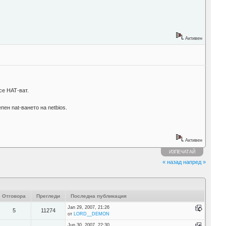
Активен
се НАТ-ват.
пен nat-ването на netbios.
Активен
ИЗПЕЧАТАЙ
« назад
напред »
Отговора
Прегледи
Последна публикация
Jan 29, 2007, 21:26
5
11274
от
LORD__DEMON
Jun 30, 2007, 22:30