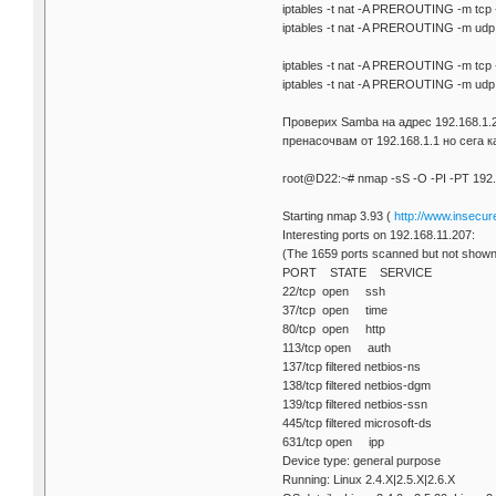
iptables -t nat -A PREROUTING -m tcp -
iptables -t nat -A PREROUTING -m udp 
iptables -t nat -A PREROUTING -m tcp -
iptables -t nat -A PREROUTING -m udp -
Проверих Samba на адрес 192.168.1.2
пренасочвам от 192.168.1.1 но сега к
root@D22:~# nmap -sS -O -PI -PT 192.
Starting nmap 3.93 (
http://www.insecur
Interesting ports on 192.168.11.207:
(The 1659 ports scanned but not shown 
PORT STATE SERVICE
22/tcp open ssh
37/tcp open time
80/tcp open http
113/tcp open auth
137/tcp filtered netbios-ns
138/tcp filtered netbios-dgm
139/tcp filtered netbios-ssn
445/tcp filtered microsoft-ds
631/tcp open ipp
Device type: general purpose
Running: Linux 2.4.X|2.5.X|2.6.X