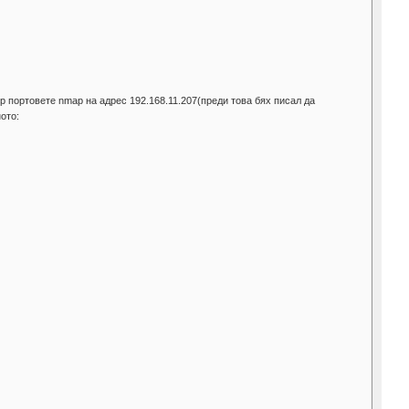
p портовете nmap на адрес 192.168.11.207(преди това бях писал да
ото: