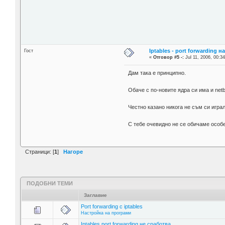
Iptables - port forwarding н
Гост
«
Отговор #5 -:
Jul 11, 2006, 00:34
Дам така е принципно.
Обаче с по-новите ядра си има и netb
Честно казано никога не съм си играл
С тебе очевидно не се обичаме особ
Страници: [
1
]
Нагоре
ПОДОБНИ ТЕМИ
Заглавие
Port forwarding с iptables
Настройка на програми
Iptables port forwarding не сработва