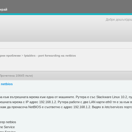
ирай
Добре дошъл/до
рни проблеми
>
Iptables - port forwarding на netbios
 (Прочетена 10645 пъти)
а netbios
ра към вътрешната мрежа към една от машините. Рутера е със Slackware Linux 10.2, пу
ешната мрежа с IP адрес 192.168.1.2. Рутера работи с две LAN карти eth0 тя е за към 
скам да пренасоча NetBIOS е съответно с адрес 192.168.1.2. Видях в /etc/services порт
rep netbios
e Service