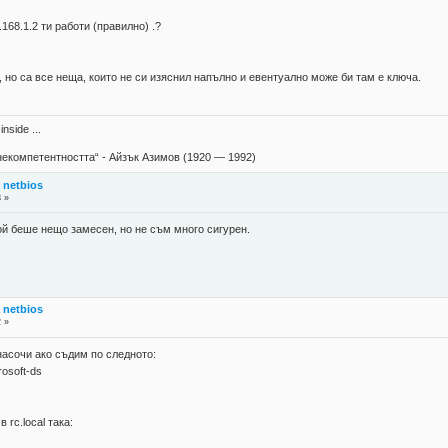
.168.1.2 ти работи (правилно) .?
, но са все неща, които не си изяснил напълно и евентуално може би там е ключа.
nside ...
екомпетентността“ - Айзък Азимов (1920 — 1992)
а netbios
8 »
той беше нещо замесен, но не съм много сигурен.
а netbios
2 »
насочи ако съдим по следното:
rosoft-ds
 rc.local така: