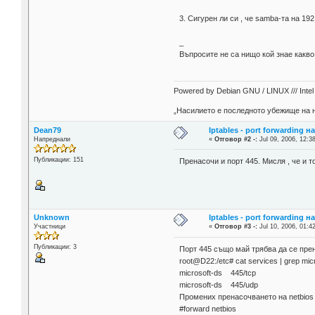
3. Сигурен ли си , че samba-та на 192
_
Въпросите не са нищо кой знае какво
Powered by Debian GNU / LINUX /// Intel i
„Насилието е последното убежище на н
Dean79
Iptables - port forwarding н
Напреднали
«
Отговор #2 -:
Jul 09, 2006, 12:3
Публикации: 151
Пренасочи и порт 445. Мисля , че и 
Unknown
Iptables - port forwarding н
Участници
«
Отговор #3 -:
Jul 10, 2006, 01:4
Публикации: 3
Порт 445 също май трябва да се пре
root@D22:/etc# cat services | grep mic
microsoft-ds 445/tcp
microsoft-ds 445/udp
Промених пренасочването на netbios в
#forward netbios