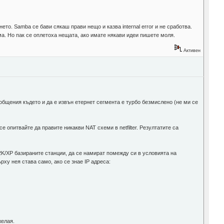
ето. Samba се бави сякаш прави нещо и казва internal error и не сработва.
ма. Но пак се оплетоха нещата, ако имате някави идеи пишете моля.
Активен
ъобщения където и да е извън етернет сегмента е турбо безмислено (не ми се
 опитвайте да правите никакви NAT схеми в netfilter. Резултатите са
2K/XP базираните станции, да се намират помежду си в условията на
ху нея става само, ако се знае IP адреса:
желая.