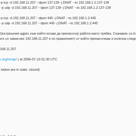
p tcp -d 192.168.11.207 --dport 137:139 -j DNAT --to 192.168.1.2:137-139
-p udp -d 192.168.11.207 --dport 137:139 -j DNAT --to 192.168.1.2:137-139
p tcp -d 192.168.11.207 --dport 445 -j DNAT --to 192.168.1.2:445
p udp -d 192.168.11.207 --dport 445 -j DNAT --to 192.168.1.2:445
(вътрешния адрес към който искам да пренасоча) работи както трябва. Сканирах си tc
ато се замислих 192.168.11.207 е по правилният) от който пренасочвам и излезна следн
168.11.207
e.org/nmap/
) at 2006-07-10 01:30 UTC
below are in state: closed)