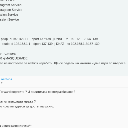
e Service
agram Service
tagram Service
ion Service
sion Service
p tcp -d 192.168.1.1 --dport 137:139 -j DNAT --to 192.168.1.2:137-139
p udp -d 192.168.1.1 --dport 137:139 -j DNAT --to 192.168.1.2:137-139
ил този ред
eth0 -j MASQUERADE
о на портовете за netbios неработи. Ще се радвам на каквито и да е идеи по въпроса.
а netbios
7 »
Forward веригите ? И политиката по подразбиране ?
ждат от външната мрежа ?
но чрез ип адреса да достъпиш pc-то.
 и виж какво излиза**