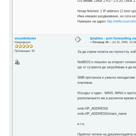
OS details: Linux 2.4.0 - 2.5.20, Linux 2.
Nmap finished: 1 IP address (1 host up
Има някакво раздвижване, но сега кат
Намерих на адрес
http://nbfw.sourcefor
vesselinkolev
Iptables - port forwarding н
Напреднали
«
Отговор #4 -:
Jul 10, 2006, 10:4
Публикации: 93
За да спрем полета на глупостта, кой
NetBIOS е локален за етернет сегмен
ще от сутринта да загрубявам и да к
SMB протокола е ужасно неподатлив н
плачевни.
Изходът е един - WINS. WINS е прото
разполагането им в различни мрежи в
smb://IP_ADDRESS/
smb://IP_ADDRESS/share_name
и т.н.
Приятно четене на документацията н