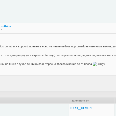
а netbios
 »
ios conntrack support, понеже е ясно че иначе netbios udp broadcast-ите няма начин да 
 с тази джаджа (водят я experimental още), но вероятно може да улесни до известна сте
ено, но пък в случая би ми било интересно твоето мнение по въпроса
'>
Започната от
LORD__DEMON