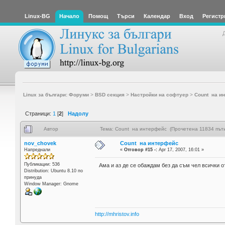
Linux-BG
Начало
Помощ
Търси
Календар
Вход
Регистр
Linux за българи: Форуми
>
BSD секция
>
Настройки на софтуер
>
Count на и
Страници:
1
[
2
]
Надолу
Автор
Тема: Count на интерфейс (Прочетена 11834 път
nov_chovek
Count на интерфейс
Напреднали
«
Отговор #15 -:
Apr 17, 2007, 16:01 »
Публикации: 536
Ама и аз де се обаждам без да съм чел всички о
Distribution: Ubuntu 8.10 по
принуда
Window Manager: Gnome
http://mhristov.info