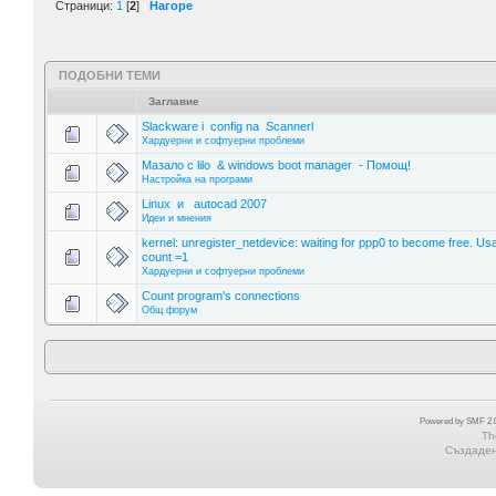
Страници:
1
[
2
]
Нагоре
ПОДОБНИ ТЕМИ
Заглавие
Slackware i config na Scannerl
Хардуерни и софтуерни проблеми
Мазало с lilo & windows boot manager - Помощ!
Настройка на програми
Linux и autocad 2007
Идеи и мнения
kernel: unregister_netdevice: waiting for ppp0 to become free. Us
count =1
Хардуерни и софтуерни проблеми
Count program's connections
Общ форум
Powered by SMF 2.0
Th
Създадена