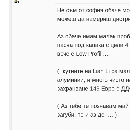
Не съм от софия обаче мож
можеш да намериш дистри
Аз обаче имам малак проб
пасва под капака с цели 4
вече е Low Profil ....
( кутиите на Lian Li са ма
алуминии, и много чисто н
захранване 149 Евро с Д
( Аз тебе те познавам май 
загуби, то и аз де .... )