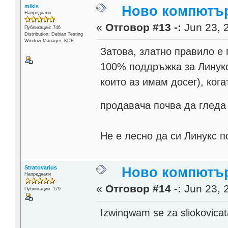
mikis
Ново компютърч
Напреднали
«
Отговор #13 -:
Jun 23, 
Публикации: 746
Distribution: Debian Testing
Window Manager: KDE
Затова, златно правило е 
100% поддръжка за Линукс.
които аз имам досег), ког
продавача почва да гледа
Не е лесно да си Линукс п
Stratovarius
Ново компютърч
Напреднали
«
Отговор #14 -:
Jun 23, 
Публикации: 179
Izwinqwam se za sliokovicat