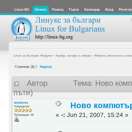
Linux-BG
Начало
Помощ
Търси
Календар
Вход
Регистр
Linux за българи: Форуми
>
Хумор, сатира и забава
>
Живота, вселената и няк
Страници: [
1
]
2
Надолу
Автор
Тема: Ново комп
пъти)
ktodorov
Ново компютърч
Напреднали
«
-:
Jun 21, 2007, 15:24 »
Публикации: 36