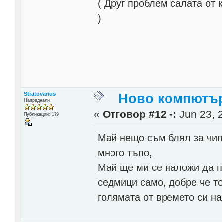
( Друг проблем салата от 
)
Stratovarius
Ново компютърч
Напреднали
«
Отговор #12 -:
Jun 23, 
Публикации: 179
Май нещо съм блял за чипс
много тъпо,
Май ще ми се наложи да п
седмици само, добре че т
голямата от времето си на