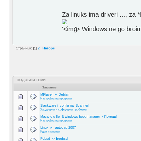
Za linuks ima driveri ..., z
'>
Windows ne go broi
Страници: [
1
]
2
Нагоре
ПОДОБНИ ТЕМИ
Заглавие
MPlayer + Debian
Настройка на програми
Slackware i config na Scannerl
Хардуерни и софтуерни проблеми
Мазало с lilo & windows boot manager - Помощ!
Настройка на програми
Linux и autocad 2007
Идеи и мнения
Pcbsd -> freebsd