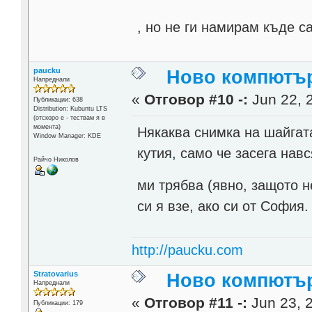
, но не ги намирам къде 
paucku
Ново компютърч
Напреднали
«
Отговор #10 -:
Jun 22, 
Публикации: 638
Distribution: Kubuntu LTS
(отскоро е - тествам я в
момента)
Някаква снимка на шайга
Window Manager: KDE
кутия, само че засега нав
Райчо Николов
ми трябва (явно, защото 
си я взе, ако си от София.
http://paucku.com
Stratovarius
Ново компютърч
Напреднали
«
Отговор #11 -:
Jun 23, 2
Публикации: 179