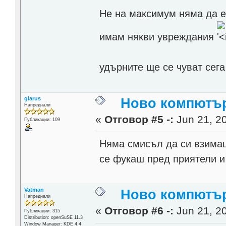
Не на максимум няма да е,
имам някви увреждания
удърните ще се чуват сега
glarus
Ново компютърч
Напреднали
«
Отговор #5 -:
Jun 21, 20
Публикации: 109
Няма смисъл да си взимаш
се фукаш пред приятели и
Vatman
Ново компютърч
Напреднали
«
Отговор #6 -:
Jun 21, 20
Публикации: 315
Distribution: openSuSE 11.3
Window Manager: KDE 4.4