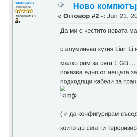
Stratovarius
Ново компютърч
Напреднали
«
Отговор #2 -:
Jun 21, 20
Публикации: 179
Да ми е честито новата м
с алуминева кутия Lian Li
малко рам за сега 1 GB ..
показва едно от нещата за
подходящи кабели за транс
'>
( и да конфигурирам съсед
които до сега ги тероризи