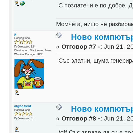
С позлатени е по-добре. Д
Момчета, нищо не разбирам
ji
Ново компютърч
Напреднали
«
Отговор #7 -:
Jun 21, 20
Публикации: 124
Distribution: Slackware, Suse
Window Manager: KDE
Със златни, шума генерир
arghoslent
Ново компютърч
Напреднали
«
Отговор #8 -:
Jun 21, 20
Публикации: 41
/off Със здраве да си я п