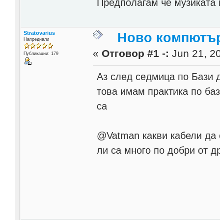
Предполагам че музиката щ
Stratovarius
Ново компютърч
Напреднали
«
Отговор #1 -:
Jun 21, 20
Публикации: 179
Аз след седмица по Бази 
това имам практика по баз
са
@Vatman какви кабели да 
ли са много по добри от д