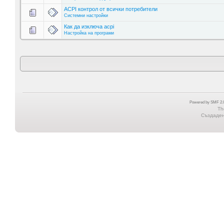
ACPI контрол от всички потребители
Системни настройки
Как да изключа acpi
Настройка на програми
Powered by SMF 2.0
Th
Създадена