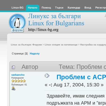
Linux-BG
Начало
Помощ
Търси
Календар
Вход
Регистр
Linux за българи: Форуми
>
Linux секция за начинаещи
>
Настройка на хардуе
Страници: [
1
]
Надолу
Автор
Тема: Проблем с
varbancho
Проблем с ACP
Напреднали
«
-:
Aug 17, 2004, 15:30 »
Публикации: 61
Здравейте, имам следния 
подръжката на APM и "вгр