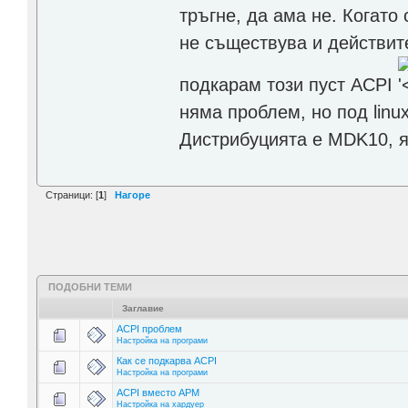
тръгне, да ама не. Когато 
не съществува и действите
подкарам този пуст ACPI
няма проблем, но под linu
Дистрибуцията е MDK10, я
Страници: [
1
]
Нагоре
ПОДОБНИ ТЕМИ
Заглавие
ACPI проблем
Настройка на програми
Как се подкарва ACPI
Настройка на програми
ACPI вместо APM
Настройка на хардуер