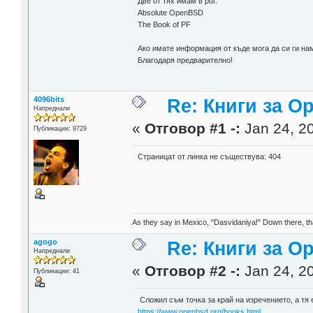
Две от тях имам в pdf:
Absolute OpenBSD
The Book of PF
Ако имате информация от къде мога да си ги на
Благодаря предварително!
4096bits
Re: Книги за 
Напреднали
«
Отговор #1 -:
Jan 24, 20
Публикации: 9729
Страницат от линка не съществува: 404
As they say in Mexico, "Dasvidaniya!" Down there, th
agogo
Re: Книги за 
Напреднали
«
Отговор #2 -:
Jan 24, 20
Публикации: 41
Сложил съм точка за край на изречението, а тя е
https://www.openbsd.org/books.html