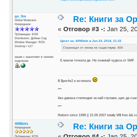
go_fire
Re: Книги за 
Global Moderator
Напреднали
«
Отговор #3 -:
Jan 25, 20
Публикации: 9159
Distribution: Дебиан Сид
Цитат на: 4096bits в Jan 24, 2018, 21:32
Window Manager: ROX-
Desktop / е17
Страницат от линка не съществува: 404
кашик с гранатомет в танково
Е махни точката де. Не очаквай чудеса от SMF.
поделение
В $por4e2 e истината
***
Aко даваха стипендия за най-глупави, щях да съ
***
Reborn since 1998 || 15.09.2007 totally М$ free && c
4096bits
Re: Книги за 
Напреднали
«
Отговор #4 -:
Jan 25, 20
Публикации: 9729