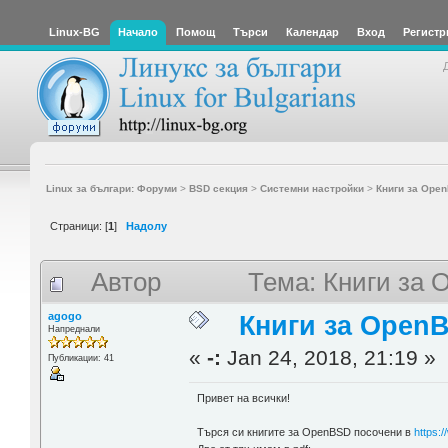
Linux-BG
Начало
Помощ
Търси
Календар
Вход
Регистр
Linux за българи: Форуми
>
BSD секция
>
Системни настройки
>
Книги за Ope
Страници: [
1
]
Надолу
Автор
Тема: Книги за 
agogo
Книги за Open
Напреднали
«
-:
Jan 24, 2018, 21:19 »
Публикации: 41
Привет на всички!
Търся си книгите за OpenBSD посочени в
https: