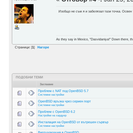
Изобщо не съм я и забелязал тази точка. Освен 
As they say in Mexico, "Dasvidaniya!" Down there, th
Страници: [
1
]
Нагоре
ПОДОБНИ ТЕМИ
Заглавие
Проблем с NAT под OpenBSD 5.7
Системни настройки
OpenBSD връзка чрез сериен порт
Системни настройки
Проблем с OpenBSD 6.2
Настройки на хардуер
Инсталация на OpenBSD от вътрешен сървър
Системни настройки
Виртуализация в OpenBSD