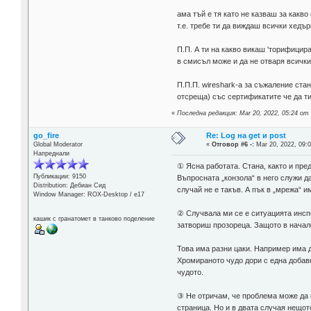
ама тъй е тя като не казваш за какво
т.е. требе ти да виждаш всички хедър
П.П. А ти на какво викаш 'торифицир
в смисъл може и да не отваря всички
П.П.П. wireshark-а за съжаление ста
отсреща) със сертификатите че да ти
«
Последна редакция: Mar 20, 2022, 05:24 от
go_fire
Re: Log на get и post
Global Moderator
«
Отговор #6 -:
Mar 20, 2022, 09:0
Напреднали
① Ясна работата. Стана, както и пре
Публикации: 9150
Въпросната „конзола“ в него служи д
Distribution: Дебиан Сид
случай не е такъв. А пък в „мрежа“ им
Window Manager: ROX-Desktop / е17
② Случвала ми се е ситуацията инспе
кашик с гранатомет в танково поделение
затвориш прозореца. Защото в начало
Това има разни цаки. Например има д
Хромираното чудо дори с една добавк
чудото.
③ Не отричам, че проблема може да е
страница. Но и в двата случая нещот