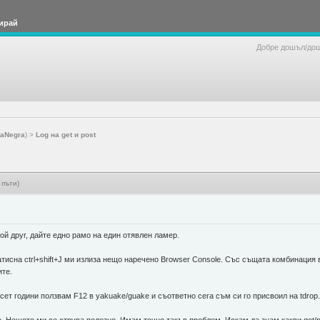
ирай
Добре дошъл/до
taNegra
) >
Log на get и post
 пъти)
ой друг, дайте едно рамо на един отявлен ламер.
натисна ctrl+shift+J ми излиза нещо наречено Browser Console. Със същата комбинаци
ите.
сет години ползвам F12 в yakuake/guake и съответно сега съм си го присвоил на tdrop