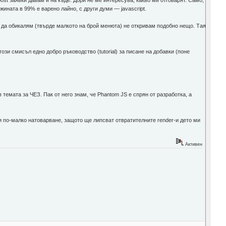
st заявки давам и на къде. Дори не ме интересува, какво ми отговарят. Само,
ината в 99% е варено лайно, с други думи — javascript.
 и да обикалям (твърде малкото на брой менюта) не откривам подобно нещо. Тая
този смисъл еднo добрo ръководство (tutorial) за писане на добавки (поне
 темата за ЧЕЗ. Пак от него знам, че Phantom JS е спрян от разработка, а
s и по-малко натоварване, защото ще липсват отвратителните render-и дето ми
Активен