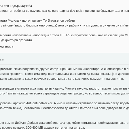
 са тия хедъри аджеба
и или ти требе да се научиш как да си отваряш dev tools при всички браузъри ...или не
аната Мозила' - щото при мен TorBrowser си работи
 сайтове (защото блокира много неща) ама си работи - ти сигурен ли си че не си си(му
на почти неизплзваем напоследък с това HTTPS everywhere освен ако не си спец по MIT
 декриптира връзката...
 remotexx
»
4 »
дполагах. Няма подобие за другия лагер. Пращаш ме на инспектора. А инспектора е в о
а плюе грешките, които има кода на страницата и аз самия да пиша някакъв js в движен
а не заявките, а какви ресурси се достъпват, като картинки, документи на css и т.н.
ктора да е отворен и да има такъв надпис. Много е гнусно, защото така не просто зав
то Гългъл лъжеха, че всяка страница е отделен процес, но всъщност всички ресурси са
обавка наречена Anti-anti-adblocker. А има и някакви скриптове за някакво бледо под
а става тежко, нестабилно, неизползваемо до откат. Опитвал съм поне двадесетина д
 в самия Дебиан. Дебиан има свой инсталатор, който инсталира необходимите пакети и
о просто не пали. 300-400 МБ архиви се теглят на вятъра.