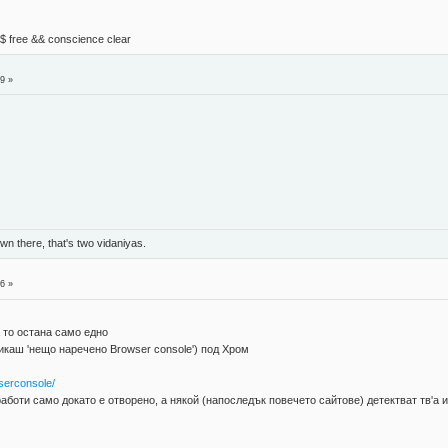
М$ free && conscience clear
9 »
n there, that's two vidaniyas.
6 »
а то остана само едно
викаш 'нещо наречено Browser console') под Хром
serconsole/
аботи само докато е отворено, а някой (напоследък повечето сайтове) детектват тв'а и