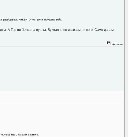
 разбиват, каквито wifi има покрай теб.
кога. А Тор си бачка на пушка. Буквално не излизам от него. Само давам
Активен
 чукнеш на самата заявка.