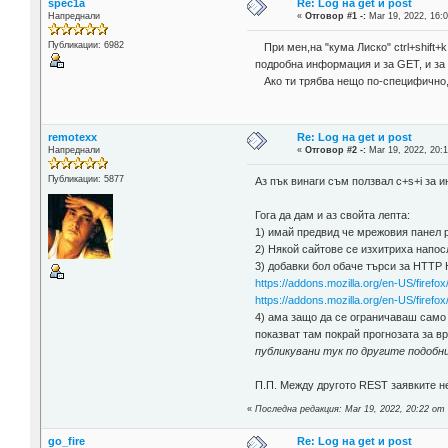
spec1a
Re: Log на get и post
Напреднали
«
Отговор #1 -:
Mar 19, 2022, 16:0
Публикации: 6982
При мен,на "кума Лиско" ctrl+shift+k
подробна информация и за GET, и за
Ако ти трябва нещо по-специфично,р
remotexx
Re: Log на get и post
Напреднали
«
Отговор #2 -:
Mar 19, 2022, 20:1
Публикации: 5877
Аз пък винаги съм ползвал c+s+i за и
Гога да дам и аз свойта лепта:
1) имай предвид че мрежовия панел р
2) Някой сайтове се изхитриха напосл
3) добавки бол обаче търси за HTTP 
https://addons.mozilla.org/en-US/firefox
https://addons.mozilla.org/en-US/firefo
4) ама защо да се ограничаваш само 
показват там покрай прогнозата за 
публикувани тук по другите подобни
П.П. Между другото REST заявките не
«
Последна редакция: Mar 19, 2022, 20:22 от
go_fire
Re: Log на get и post