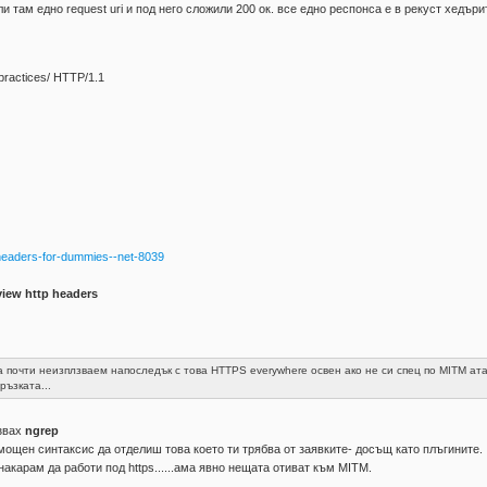
 там едно request uri и под него сложили 200 ок. все едно респонса е в рекуст хедъри
-practices/ HTTP/1.1
p-headers-for-dummies--net-8039
view http headers
на почти неизплзваем напоследък с това HTTPS everywhere освен ако не си спец по MITM ата
ръзката...
лзвах
ngrep
ощен синтаксис да отделиш това което ти трябва от заявките- досъщ като плъгините.
накарам да работи под https......ама явно нещата отиват към MITM.