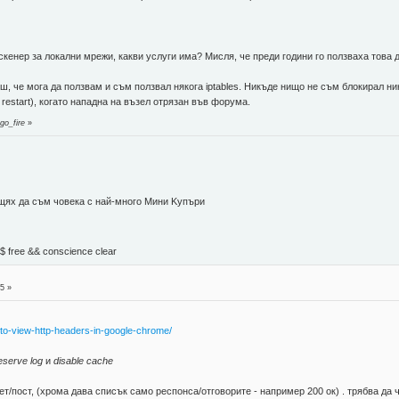
кенер за локални мрежи, какви услуги има? Мисля, че преди години го ползваха това да
ш, че мога да ползвам и съм ползвал някога iptables. Никъде нищо не съм блокирал ни
r restart), когато нападна на възел отрязан във форума.
go_fire
»
 щях да съм човека с най-много Mини Kупъри
М$ free && conscience clear
5 »
to-view-http-headers-in-google-chrome/
eserve log
и
disable cache
ет/пост, (хрома дава списък само респонса/отговорите - например 200 ок) . трябва да