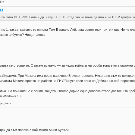
6 »
:16
 са само GET, POST има и др. напр. DELETE отделно че може да има и не HTTP трафик, we
 http 1, такъв, какъвто го описва Тим Бърнанс Лий, има освен тези трите и put. Но не 
ското албумче? Нищо такова.
амата се отзовахте. Съвсем искрено — за недостойната ми особа това е има огромна 
разбираемо. При Мозила има нещо наречено Browser console. Никога не съм го ползвал
раната Мозила просто не работи на ГНУ/Линукс (или поне на Дебиан, но най-вероятно 
авка. По принцип не е опция, защото Chrome дори с една добавка става достоен за Крей
я Windows 10.
go_fire
»
 щях да съм човека с най-много Mини Kупъри