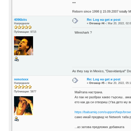
***
Reborn since 1998 || 15.09.2007 totally 
4096bits
Re: Log на get и post
Напреднали
«
Отговор #4 -:
Mar 20, 2022, 02:0
Публикации: 9715
Wireshark ?
As they say in Mexico, "Dasvidaniya!" Dow
remotexx
Re: Log на get и post
Напреднали
«
Отговор #5 -:
Mar 20, 2022, 05:1
Публикации: 5877
Майтапа настрана.
Аз пак не разбрах какво търсиш.. ам
ето как да си отвориш (т'ва дето му 
https://balsamiq.com/support/faqs/brow
само имай предвид че Network таба р
...аз затова предложих добавката