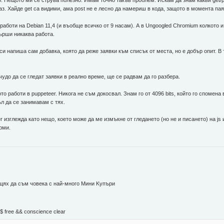
. Нещото ми се струва полезно. Имам точно такъв проблем. Искам да знам какви get/po
. Хайде get са видими, ама post не е лесно да намериш в кода, защото в момента паяж
 работи на Debian 11,4 (и въобще всичко от 9 насам). А в Ungoogled Chromium колкото
ърши никаква работа.
си напиша сам добавка, която да реже заявки към списък от места, но е добър опит. В 
удо да се гледат заявки в реално време, ще се радвам да го разбера.
 работи в puppeteer. Никога не съм докосвал. Знам го от 4096 bits, който го спомена в
л да се занимавам с тях.
r изглежда като нещо, което може да ме измъкне от гледането (но не и писането) на j
рми.
 щях да съм човека с най-много Mини Kупъри
М$ free && conscience clear