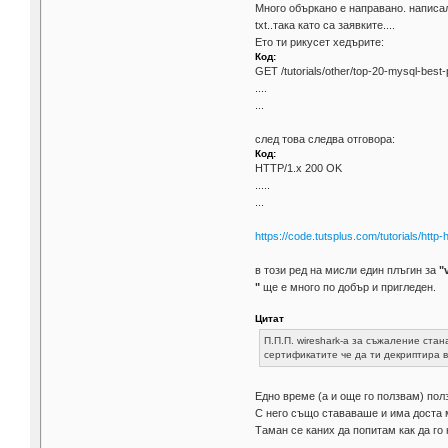
Много объркано е направано. написали
txt..така като са заявките....
Ето ти рикусет хедърите:
Код:
GET /tutorials/other/top-20-mysql-best
....
...
след това следва отговора:
Код:
HTTP/1.x 200 OK
.....
...
https://code.tutsplus.com/tutorials/htt
в този ред на мисли един плъгин за
"
"
ще е много по добър и пригледен.
Цитат
П.П.П. wireshark-а за съжаление ста
сертификатите че да ти декриптира в
Eдно време (а и още го ползвам) по
С него също стававаше и има доста м
Таман се каних да попитам как да го 