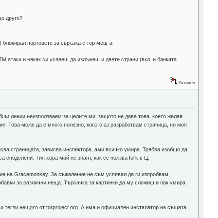
що друго?
) блокирал портовете за свръзка с тор меш-а
M атаки и някак си успееш да излъжеш и двете страни (вкл. и банката
Активен
бщи линии неизползваем за целите ми, защото не дава това, което желая.
ие. Това може да е много полезно, когато аз разработвам страница, но моя
исва страницата, зависва инспектора, ами всичко умира. Трябва изобщо да
 споделени. Тия хора май не знаят, как се ползва fork в Ц.
обие на Gracemonkey. За съжаление не съм успявал да ги изпробвам.
обавки за различни неща. Търсачка за картинки да му сложиш и пак умира
 тегли нещото от torproject.org. А има и официален инсталатор на същата