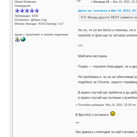
Global Moderator
«
Отговор #3 -:
Mar 19, 2022, 22:2
Напреднали
Цитат на: remotexx в Mar 19, 2022, 20
Публикации: 9150
П.П. Между другото REST заявките не
Distribution: Дебиан Сид
Window Manager: ROX-Desktop / е17
Хе-хе, ти си ми батко и помниш, че в
кашик с гранатомет в танково поделение
spybook и Цуки ще си затърка шпион
=*=
Майтапа настрана.
Първо — огромно благодаря, че и дв
Но проблема е, че аз не обяснявам 
подобно) за Chrome, защото торифици
В краен случай ще прибегна и до доб
в краен случай ще ползвам служебни
«
Последна редакция: Mar 19, 2022, 22:29 от 
В $por4e2 e истината
***
Aко даваха стипендия за най-глупави,