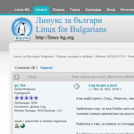
Linux-BG
Начало
Помощ
Търси
Календар
Вход
Регистр
Linux за българи: Форуми
>
Хумор, сатира и забава
>
Кошче
(МОДЕРАТОР:
Gat
Страници: [
1
]
2
Надолу
Автор
Тема: Log на get и post (Прочетена 29698
go_fire
Log на get и post
Global Moderator
«
-:
Mar 19, 2022, 15:03 »
Напреднали
А ве майсторите, Спец., Ремотех, няк
Публикации: 9150
Distribution: Дебиан Сид
Забелязал съм, че във Firefox като 
Window Manager: ROX-Desktop / е17
толкова сложно преплитане на пръст
кашик с гранатомет в танково поделение
Работата е там, че повече от петнаде