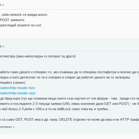
1 »
 ,таба network се вижда много
 POST заявките.
азгледай опциите на curl.
6 »
нспектора (ама напоследък го ползват за друго)
аботи само докато е отворен т.е. ако очакваш да го отвориш постафктум и всичко да е
едък и като детектнат че ти е отворен и спират да работят докато не го затвориш
Headers (viewer)
/addon/http-header-live/
x/addon/http-header-spy/
до браузъра (тук ще спомена нещо което съм научил от тоя форум - там.. преди сто ле
времето и последните 2-3 текущи заявки (URL няма значение дали GET или POST) -
не 
 най-долуи 2-3 реда с URLи
а то на AdBLock само това му и трябва...
 са само GET, POST има и др. напр. DELETE отделно че може да има и не HTTP трафик
 remotexx
»