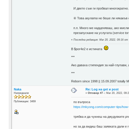
И двете съм ги пробвал многократно.
④ Това
акулата
не беше ли някакъв с
п.п. Много ме надценяваш, ако мисли
презапускане на услугата (service to
«
Последна редакция: Mar 20, 2022, 09:16 от 
В $por4e2 e истината
***
Aко даваха стипендия за най-глупави,
***
Reborn since 1998 || 15.09.2007 totally 
Naka
Re: Log на get и post
Напреднали
«
Отговор #7 -:
Mar 20, 2022, 09:2
Публикации: 3469
по въпроса
https://mkyong.com/computer-tips/how-
трябва и да чукнеш на джудувките
pr
но за да видиш баш заявката дали е г