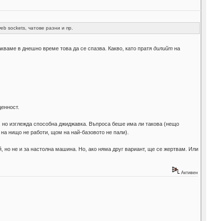
b sockets, чатове разни и пр.
очакваме в днешно време това да се спазва. Какво, като пратя
дилийт
на
ценност.
, но изглежда способна джиджавка. Въпроса беше има ли такова (нещо
на нищо не работи, щом на най-базовото не пали).
, но не и за настолна машина. Но, ако няма друг вариант, ще се жертвам. Или
Активен