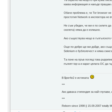
Та обратно на нещото при кума Лиско
каква информация и накъде пращам аз
Обаче проблема е, че Tor browser не
простотия Network в инспектора не в
Не съм убеден, че ми е по силите да 
скелета) няма да е излишно.
Ако съществува нещо в гългълското ч
Още по-добре ще ми дойде, ако същото
Selenium е бублолечест и няма смисъ
Та поне на пръв поглед това puppetee
пълнят top-a и карат цялата ОС да гъ
В $por4e2 e истината
***
Aко даваха стипендия за най-глупави,
***
Reborn since 1998 || 15.09.2007 totally 