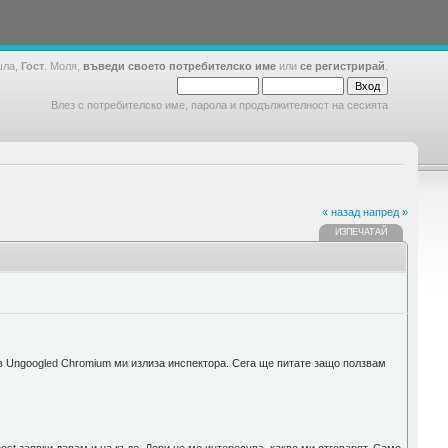
шла,
Гост
. Моля,
въведи своето потребителско име
или
се регистрирай
.
Влез с потребителско име, парола и продължителност на сесията
« назад
напред »
ИЗПЕЧАТАЙ
я в Ungoogled Chromium ми излиза инспектора. Сега ще питате защо ползвам
.