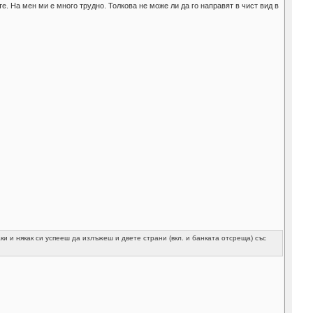
те. На мен ми е много трудно. Толкова не може ли да го направят в чист вид в
ки и някак си успееш да излъжеш и двете страни (вкл. и банката отсреща) със