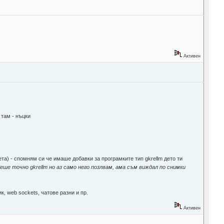
Активен
 там - нъцки
та) - спомням си че имаше добавки за програмките тип gkrellm дето ти
беше точно gkrellm но аз само него позлвам, ама съм виждал по снимки
, web sockets, чатове разни и пр.
Активен