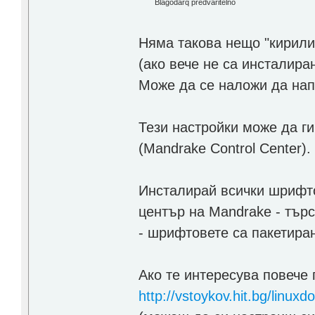
Blagodarq predvaritelno
Няма такова нещо "кирили
(ако вече не са инсталира
Може да се наложи да нап
Тези настройки може да г
(Mandrake Control Center)
Инсталирай всички шрифто
център на Mandrake - тър
- шрифтовете са пакетира
Ако те интересува повече 
http://vstoykov.hit.bg/linu