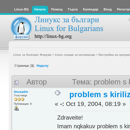
Linux-BG
Начало
Помощ
Търси
Календар
Вход
Регистр
Linux за българи: Форуми
>
Linux секция за начинаещи
>
Настройка на програ
Страници: [
1
]
Надолу
Автор
Тема: problem s 
linuxadm
problem s kirili
Участници
«
-:
Oct 19, 2004, 08:19 »
Публикации: 8
Zdraveite!
Imam nqkakuv problem s kiri