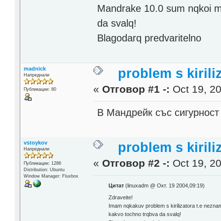
Mandrake 10.0 sum nqkoi moj
da svalq!
Blagodarq predvaritelno
madnick
problem s kirili
Напреднали
«
Отговор #1 -:
Oct 19, 20
Публикации: 80
В Мандрейк със сигурност
vstoykov
problem s kirili
Напреднали
«
Отговор #2 -:
Oct 19, 20
Публикации: 1286
Distribution: Ubuntu
Window Manager: Fluxbox
Цитат
(linuxadm @ Окт. 19 2004,09:19)
Zdraveite!
Imam nqkakuv problem s kirilizatora t.e neznam
kakvo tochno trqbva da svalq!