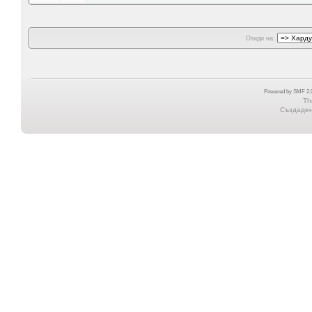
Отиди на:
Powered by SMF 2.0
Th
Създадена