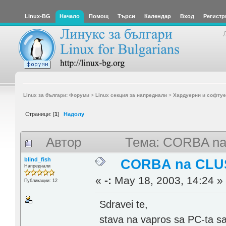
Linux-BG
Начало
Помощ
Търси
Календар
Вход
Регистр
Linux за българи: Форуми
>
Linux секция за напреднали
>
Хардуерни и софтуе
Страници: [
1
]
Надолу
Автор
Тема: CORBA na
blind_fish
CORBA na CLU
Напреднали
«
-:
May 18, 2003, 14:24 »
Публикации: 12
Sdravei te,
stava na vapros sa PC-ta sa