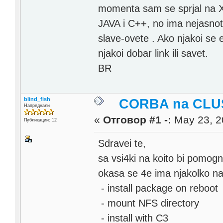
momenta sam se sprjal na 
JAVA i C++, no ima nejasnoti
slave-ovete . Ako njakoi s
njakoi dobar link ili savet.
BR
blind_fish
CORBA na CLU
Напреднали
«
Отговор #1 -:
May 23, 2
Публикации: 12
Sdravei te,
sa vsi4ki na koito bi pomogn
okasa se 4e ima njakolko na4
- install package on reboot
- mount NFS directory
- install with C3