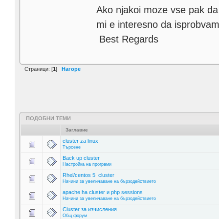
Ako njakoi moze vse pak da p
mi e interesno da isprobvam
Best Regards
Страници: [
1
]
Нагоре
ПОДОБНИ ТЕМИ
Заглавие
cluster za linux
Търсене
Back up cluster
Настройка на програми
Rhel/centos 5 cluster
Начини за увеличаване на бързодействието
apache ha cluster и php sessions
Начини за увеличаване на бързодействието
Cluster за изчисления
Общ форум