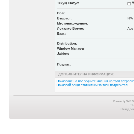
Текущ статус:
Н
Пол:
Възраст:
N/A
Местонахождение:
Локално Време:
Aug 
Език:
Distribution:
Window Manager:
Jabber:
Подпис:
ДОПЪЛНИТЕЛНА ИНФОРМАЦИЯ:
Показване на последните мнения на този потребит
Показвай общи статистики за този потребител.
Powered by SMF 2.0
Th
Създадена