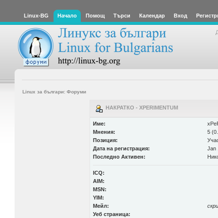
Linux-BG
Начало
Помощ
Търси
Календар
Вход
Регистр
Linux за българи: Форуми
НАКРАТКО - XPERIMENTUM
Име:
xPe
Мнения:
5 (0
Позиция:
Уча
Дата на регистрация:
Jan 
Последно Активен:
Ник
ICQ:
AIM:
MSN:
YIM:
Мейл:
скр
Уеб страница: