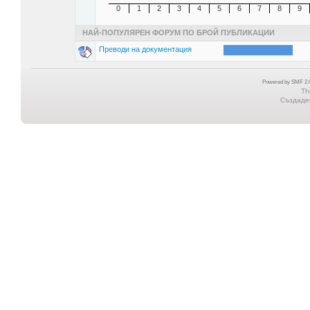
0
1
2
3
4
5
6
7
8
9
НАЙ-ПОПУЛЯРЕН ФОРУМ ПО БРОЙ ПУБЛИКАЦИИ
Преводи на документация
Powered by SMF 2.0
Th
Създаден