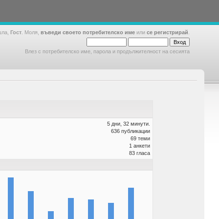
шла,
Гост
. Моля,
въведи своето потребителско име
или
се регистрирай
.
Влез с потребителско име, парола и продължителност на сесията
5 дни, 32 минути.
636 публикации
69 теми
1 анкети
83 гласа