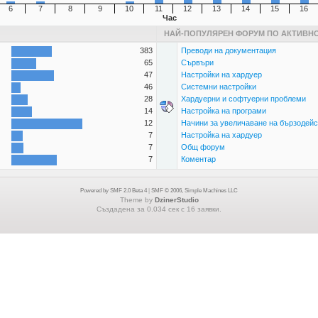
6
7
8
9
10
11
12
13
14
15
16
Час
НАЙ-ПОПУЛЯРЕН ФОРУМ ПО АКТИВН
383
Преводи на документация
65
Сървъри
47
Настройки на хардуер
46
Системни настройки
28
Хардуерни и софтуерни проблеми
14
Настройка на програми
12
Начини за увеличаване на бързодейс
7
Настройка на хардуер
7
Общ форум
7
Коментар
Powered by SMF 2.0 Beta 4
|
SMF © 2006, Simple Machines LLC
Theme by
DzinerStudio
Създадена за 0.034 сек с 16 заявки.