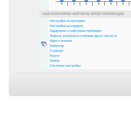
0
1
2
3
4
5
НАЙ-ПОПУЛЯРЕН ФОРУМ ПО БРОЙ ПУБЛИКАЦИИ
Настройка на програми
Настройка на хардуер
Хардуерни и софтуерни проблеми
Живота, вселената и някакви други глупости
Идеи и мнения
Коментар
Сървъри
Кошче
Хумор
Системни настройки