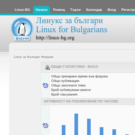
Linux-BG
Начало
Помощ
Търси
Календар
Вход
Регистр
Linux за българи: Форуми
ОБЩИ СТАТИСТИКИ - BOGO
Общо прекарано време във форума:
Общо публикации:
Общо започнати теми:
Брой публикувани анкети:
Брой гласувания:
АКТИВНОСТ НА ПУБЛИКУВАНЕ ПО ЧАСОВЕ