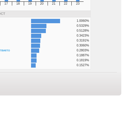
17
18
19
20
21
22
23
ОСТ
1.0060%
0.5329%
0.5128%
0.3423%
0.3191%
0.3060%
твието
0.2803%
0.1887%
0.1819%
0.1527%