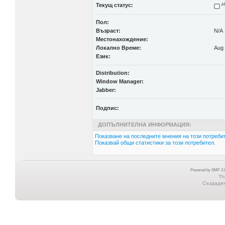
Текущ статус:
Н
Пол:
Възраст:
N/A
Местонахождение:
Локално Време:
Aug 
Език:
Distribution:
Window Manager:
Jabber:
Подпис:
ДОПЪЛНИТЕЛНА ИНФОРМАЦИЯ:
Показване на последните мнения на този потребит
Показвай общи статистики за този потребител.
Powered by SMF 2.0
Th
Създадена