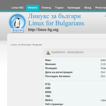
Linux-BG
Начало
Помощ
Търси
Календар
Вход
Регистр
Linux за българи: Форуми
НАКРАТКО - BOKOBOKO
Име:
bok
Мнения:
2 (0
Позиция:
Нов
Дата на регистрация:
Oct 
Последно Активен:
Oct 
ICQ:
AIM:
MSN:
YIM:
Мейл:
скр
Уеб страница: