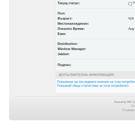
Текущ статус:
Н
Пол:
Възраст:
N/A
Местонахождение:
Локално Време:
Aug 
Език:
Distribution:
Window Manager:
Jabber:
Подпис:
ДОПЪЛНИТЕЛНА ИНФОРМАЦИЯ:
Показване на последните мнения на този потребит
Показвай общи статистики за този потребител.
Powered by SMF 2.0
Th
Създаден