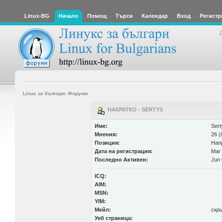
Linux-BG
Начало
Помощ
Търси
Календар
Вход
Регистр
Linux за българи: Форуми
НАКРАТКО - SERTYS
Име:
Sert
Мнения:
26 (
Позиция:
Нап
Дата на регистрация:
Mar 
Последно Активен:
Jun 
ICQ:
AIM:
MSN:
YIM:
Мейл:
скр
Уеб страница: