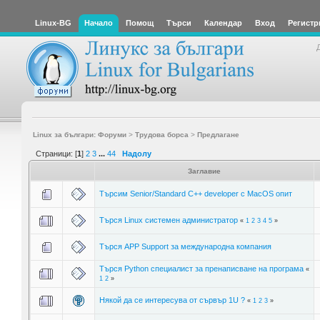
Linux-BG
Начало
Помощ
Търси
Календар
Вход
Регистр
Linux за българи: Форуми
>
Трудова борса
>
Предлагане
Страници: [
1
]
2
3
...
44
Надолу
Заглавие
Търсим Senior/Standard C++ developer c MacOS опит
Търся Linux системен администратор
«
1
2
3
4
5
»
Търся APP Support за международна компания
Търся Python специалист за пренаписване на програма
«
1
2
»
Някой да се интересува от сървър 1U ?
«
1
2
3
»