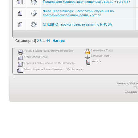
Предлагаме корпоративен пощенски сървър
«
1
2
3
4
5
»
“Free Tech trainings” - безплатни обучения по
програмиране за начинаещи, част от
СПЕШНО търсим човек за изпит по RHCSA
Страници: [
1
]
2
3
...
44
Нагоре
Заключена Тема
Тема, в която си публикувал отговор
Залепени теми
Обикновена Тема
Анкета
Гореща Тема (Повече от 15 Отговора)
Много Гореща Тема (Повече от 25 Отговора)
Powered by SMF 2.0
Th
Създаден