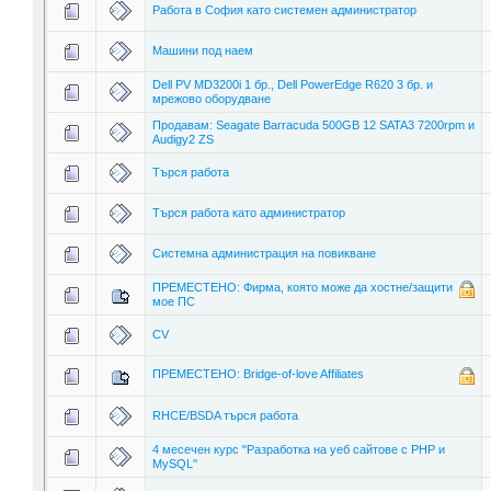
Работа в София като системен администратор
Машини под наем
Dell PV MD3200i 1 бр., Dell PowerEdge R620 3 бр. и
мрежово оборудване
Продавам: Seagate Barracuda 500GB 12 SATA3 7200rpm и
Audigy2 ZS
Търся работа
Търся работа като администратор
Системна администрация на повикване
ПРЕМЕСТЕНО: Фирма, която може да хостне/защити
мое ПС
CV
ПРЕМЕСТЕНО: Bridge-of-love Affiliates
RHCE/BSDA търся работа
4 месечен курс "Разработка на уеб сайтове с PHP и
MySQL''