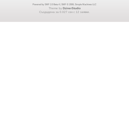
Powered by SMF 2.0 Beta 4
|
SMF © 2006, Simple Machines LLC
Theme by
DzinerStudio
Създадена за 0.027 сек с 12 заявки.