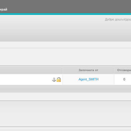
ирай
Добре дошъл/до
Започната от
Отговора
Agent_SMITH
0