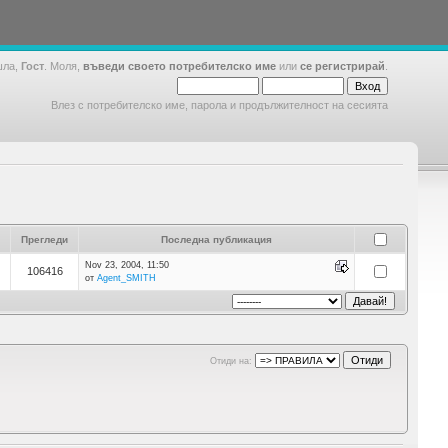
шла,
Гост
. Моля,
въведи своето потребителско име
или
се регистрирай
.
Влез с потребителско име, парола и продължителност на сесията
Прегледи
Последна публикация
Nov 23, 2004, 11:50
106416
от
Agent_SMITH
Отиди на: