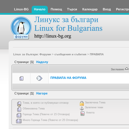
Linux-BG
Начало
Помощ
Търси
Календар
Вход
Регистр
Linux за българи: Форуми
>
съобщения и събития
>
ПРАВИЛА
Страници: [
1
]
Надолу
Заглавие
ПРАВИЛА НА ФОРУМА
Страници: [
1
]
Нагоре
Заключена Тема
Тема, в която си публикувал отговор
Залепени теми
Обикновена Тема
Анкета
Гореща Тема (Повече от 15 Отговора)
Много Гореща Тема (Повече от 25 Отговора)