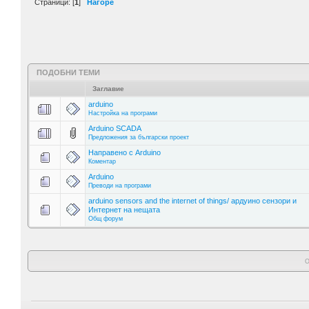
Страници: [
1
]
Нагоре
ПОДОБНИ ТЕМИ
Заглавие
arduino
Настройка на програми
Arduino SCADA
Предложения за български проект
Направено с Arduino
Коментар
Arduino
Преводи на програми
arduino sensors and the internet of things/ ардуино сензори и
Интернет на нещата
Общ форум
О