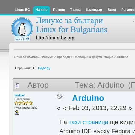
Linux-BG
Начало
Помощ
Търси
Календар
Вход
Регистр
Linux за българи: Форуми
>
Преводи
>
Преводи на документация
>
Arduino
Страници: [
1
]
Надолу
Автор
Тема: Arduino (
laskov
Arduino
Напреднали
«
-:
Feb 03, 2013, 22:29 »
Публикации: 3182
На
тази страница
ще видит
Arduino IDE върху Fedora и