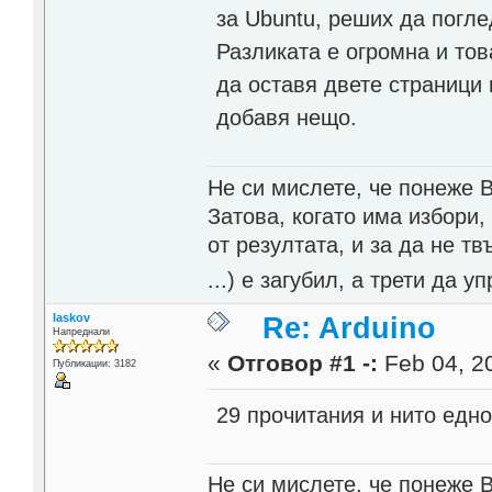
за Ubuntu, реших да погл
Разликата е огромна и то
да оставя двете страници 
добавя нещо.
Не си мислете, че понеже 
Затова, когато има избори,
от резултата, и за да не тв
...) е загубил, а трети да
laskov
Re: Arduino
Напреднали
«
Отговор #1 -:
Feb 04, 20
Публикации: 3182
29 прочитания и нито едно
Не си мислете, че понеже 