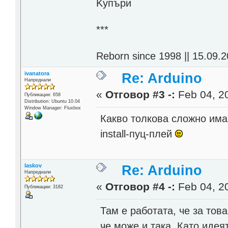
Kупъри
***
Reborn since 1998 || 15.09.2
ivanatora
Re: Arduino
Напреднали
«
Отговор #3 -:
Feb 04, 20
Публикации: 658
Distribution: Ubuntu 10.04
Window Manager: Fluxbox
Какво толкова сложно има
install-пуц-плей
laskov
Re: Arduino
Напреднали
«
Отговор #4 -:
Feb 04, 20
Публикации: 3182
Там е работата, че за това
че може и така. Като идея