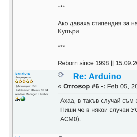
***
Aко даваха стипендия за н
Kупъри
***
Reborn since 1998 || 15.09.2
ivanatora
Re: Arduino
Напреднали
«
Отговор #6 -:
Feb 05, 20
Публикации: 658
Distribution: Ubuntu 10.04
Window Manager: Fluxbox
Ахаа, в такъв случай съм
Пиши че в някои случаи УС
ACM0).