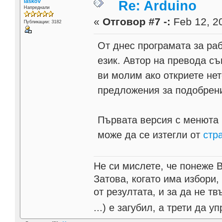
laskov
Re: Arduino
Напреднали
«
Отговор #7 -:
Feb 12, 20
Публикации: 3182
От днес програмата за ра
език. Автор на превода съ
ви молим ако откриете нет
предложения за подобрени
Първата версия с менюта и
може да се изтегли от
стр
Не си мислете, че понеже 
Затова, когато има избори,
от резултата, и за да не тв
...) е загубил, а трети да