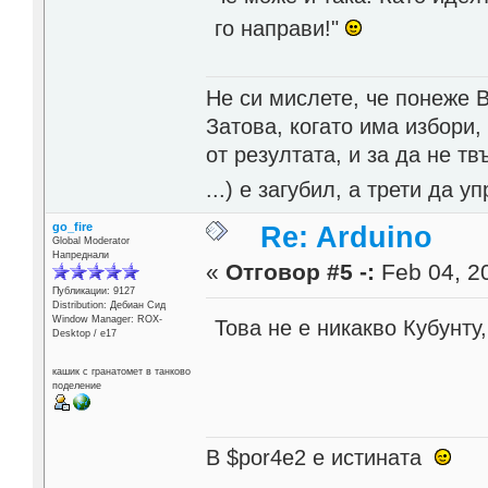
го направи!"
Не си мислете, че понеже 
Затова, когато има избори,
от резултата, и за да не тв
...) е загубил, а трети да
go_fire
Re: Arduino
Global Moderator
Напреднали
«
Отговор #5 -:
Feb 04, 20
Публикации: 9127
Distribution: Дебиан Сид
Window Manager: ROX-
Това не е никакво Кубунту
Desktop / е17
кашик с гранатомет в танково
поделение
В $por4e2 e истината