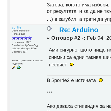
Затова, когато има избори,
от резултата, и за да не тв
...) е загубил, а трети да
go_fire
Re: Arduino
Global Moderator
Напреднали
«
Отговор #2 -:
Feb 04, 20
Публикации: 9127
Distribution: Дебиан Сид
Ами сигурно, щото нищо не
Window Manager: ROX-
Desktop / е17
снимки са едни такива ши
кашик с гранатомет в танково
несвяст
поделение
В $por4e2 e истината
***
Aко даваха стипендия за н