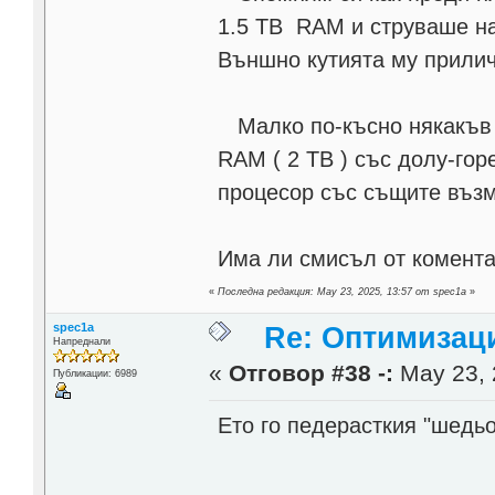
1.5 ТВ RAM и струваше на
Външно кутията му прилич
Малко по-късно някакъв 
RAM ( 2 ТВ ) със долу-гор
процесор със същите възмо
Има ли смисъл от комента
«
Последна редакция: May 23, 2025, 13:57 от spec1a
»
spec1a
Re: Оптимизац
Напреднали
«
Отговор #38 -:
May 23, 
Публикации: 6989
Ето го педерасткия "шедь