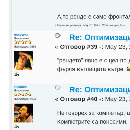
А,то ренде е само фронта
«
Последна редакция: May 23, 2025, 13:52 от spec1a
»
remotexx
Re: Оптимизац
Напреднали
«
Отговор #39 -:
May 23, 
Публикации: 5886
"рендето" явно е с цел по
фърля въглищата вътре
4096bits
Re: Оптимизац
Напреднали
«
Отговор #40 -:
May 23, 
Публикации: 9733
Не говорех за компютър, а
Компютрите са поносими.