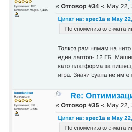
«
Отговор #34 -:
May 22, 
Публикации: 4931
Distribution: Mageia, Q4OS
Цитат на: spec1a в May 22,
По спомени,ако с-мата им
Толкоз рам нямам на нито 
един лаптоп- 12 ГБ. Машин
като платформа за пишеща
игра. Значи суапа не им 
kuunlaaksot
Re: Оптимизац
Напреднали
«
Отговор #35 -:
May 22, 
Публикации: 331
Distribution: CRUX
Цитат на: spec1a в May 22,
По спомени,ако с-мата им