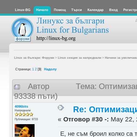
Linux-BG
Начало
Помощ
Търси
Календар
Вход
Регистр
Linux за българи: Форуми
>
Linux секция за напреднали
>
Начини за увеличав
Страници:
1
2
[
3
]
Надолу
Автор
Тема: Оптимиза
93338 пъти)
4096bits
Re: Оптимизац
Напреднали
«
Отговор #30 -:
May 22, 
Публикации: 9733
Е, не съм броил колко са 