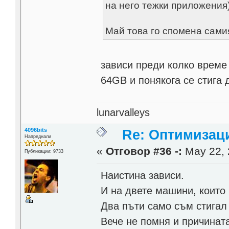
на него тежки приложения
Май това го спомена самия
зависи преди колко време 
64GB и понякога се стига 
lunarvalleys
4096bits
Re: Оптимизац
Напреднали
«
Отговор #36 -:
May 22, 
Публикации: 9733
Наистина зависи.
И на двете машини, които 
Два пъти само съм стигал 
Вече не помня и причината