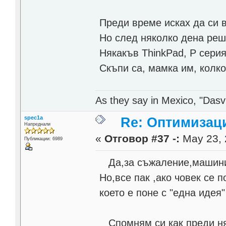
Преди време исках да си в
Но след няколко дена реш
Някакъв ThinkPad, P сери
Скъпи са, мамка им, колко
As they say in Mexico, "Dasvi
spec1a
Re: Оптимизац
Напреднали
«
Отговор #37 -:
May 23, 
Публикации: 6989
Да,за съжаление,машинит
Но,все пак ,ако човек се 
което е поне с "една идея"
Спомням си как преди ня