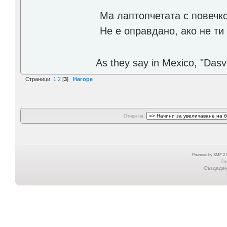
Ма лаптопчетата с повечко
Не е оправдано, ако не ти
As they say in Mexico, "Dasvi
Страници:
1
2
[
3
]
Нагоре
Отиди на:
Powered by SMF 2.0
Th
Създадена