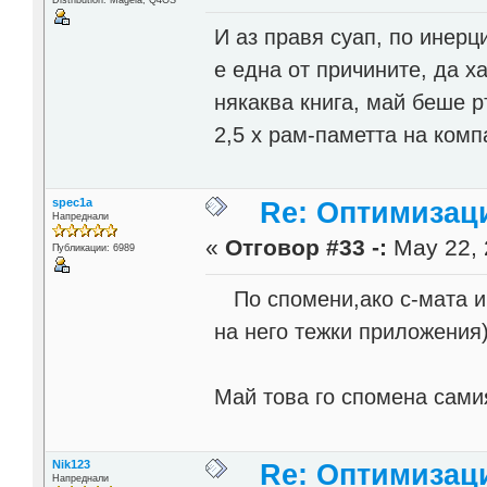
И аз правя суап, по инерц
е една от причините, да х
някаква книга, май беше р
2,5 х рам-паметта на компа
spec1a
Re: Оптимизац
Напреднали
«
Отговор #33 -:
May 22, 
Публикации: 6989
По спомени,ако с-мата им
на него тежки приложения
Май това го спомена самия
Nik123
Re: Оптимизац
Напреднали