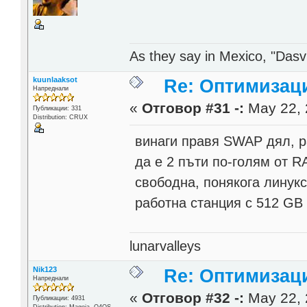
As they say in Mexico, "Dasvi
kuunlaaksot
Re: Оптимизац
Напреднали
«
Отговор #31 -:
May 22, 
Публикации: 331
Distribution: CRUX
винаги правя SWAP дял, р
да е 2 пъти по-голям от 
свободна, понякога линук
работна станция с 512 GB
lunarvalleys
Nik123
Re: Оптимизац
Напреднали
«
Отговор #32 -:
May 22, 
Публикации: 4931
Distribution: Mageia, Q4OS