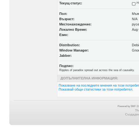
Текущ статус:
Н
Пол:
Мъж
Възраст:
N/A
Местонахождение:
рус
Локално Време:
Aug 
Език:
Distribution:
Debi
Window Manager:
Gno
Jabber:
Подпис:
Ripples of paradox spread out across the sea of causality.
ДОПЪЛНИТЕЛНА ИНФОРМАЦИЯ:
Показване на последните мнения на този потребит
Показвай общи статистики за този потребител.
Powered by SMF 2.0
Th
Създадена