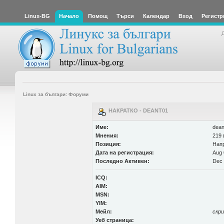
Linux-BG
Начало
Помощ
Търси
Календар
Вход
Регистр
Linux за българи: Форуми
НАКРАТКО - DEANT01
Име:
dean
Мнения:
219 
Позиция:
Нап
Дата на регистрация:
Aug 
Последно Активен:
Dec 
ICQ:
AIM:
MSN:
YIM:
Мейл:
скр
Уеб страница: