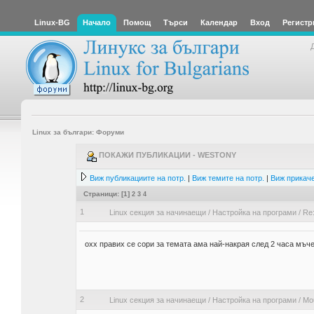
Linux-BG
Начало
Помощ
Търси
Календар
Вход
Регистр
Linux за българи: Форуми
ПОКАЖИ ПУБЛИКАЦИИ - WESTONY
Виж публикациите на потр.
|
Виж темите на потр.
|
Виж прикаче
Страници: [
1
]
2
3
4
1
Linux секция за начинаещи
/
Настройка на програми
/
Re:
охх правих се сори за темата ама най-накрая след 2 часа мъч
2
Linux секция за начинаещи
/
Настройка на програми
/
Mou