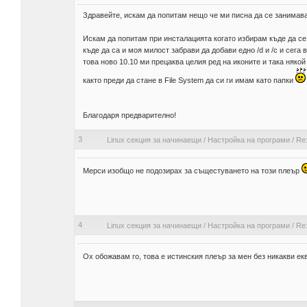
Здравейте, искам да попитам нещо че ми писна да се занимава
Искам да попитам при инсталацията когато избирам къде да се
къде да са и моя милост забрави да добави едно /d и /c и сега
това ново 10.10 ми прецаква целия ред на иконите и така някой
както преди да стане в File System да си ги имам като папки
Благодаря предварително!
3
Linux секция за начинаещи
/
Настройка на програми
/
Re
Мерси изобщо не подозирах за същестуването на този плеър
4
Linux секция за начинаещи
/
Настройка на програми
/
Re
Ох обожавам го, това е истинския плеър за мен без никакви е