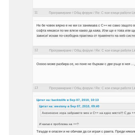
11
Програмиране
/
Общ форум
/
Re: С кои езици работи Li
Не бе човек вярно е не ми се занимава с C++ не само защото ви
софта някакси по ме влезе какво да кажа. Или ще е това или 
зависи/ искам по-свободна практика от правенето на web сист
12
Програмиране
/
Общ форум
/
Re: С кои езици работи Li
Ооооо може разбира се, но поне не бъркам с две ръце в нея ...
13
Програмиране
/
Общ форум
/
Re: С кои езици работи Li
Цитат на: backtolife в Sep 07, 2010, 10:13
Цитат на: westony в Sep 07, 2010, 09:40
Анененене хора забравете мен и C++ на едно място!!! С да ++ 
И какъв е проблема на ++?
Твърде е опасен и не обичам да си играя с рамта. Преди няко