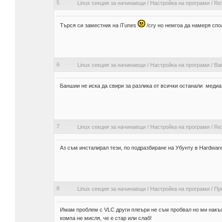
5
Linux секция за начинаещи
/
Настройка на програми
/
Re
Търся си заместник на iTunes
/cry но немгоа да намеря спол
6
Linux секция за начинаещи
/
Настройка на програми
/
Ba
Баншии не иска да свири за разлика от всички останали медиа
7
Linux секция за начинаещи
/
Настройка на програми
/
Re:
Аз съм инсталирал тези, по подразбиране на Убунту в Hardware
8
Linux секция за начинаещи
/
Настройка на програми
/
Пр
Имам проблем с VLC други плеъри не съм пробвал но ми накъс
компа не мисля, че е стар или слаб!