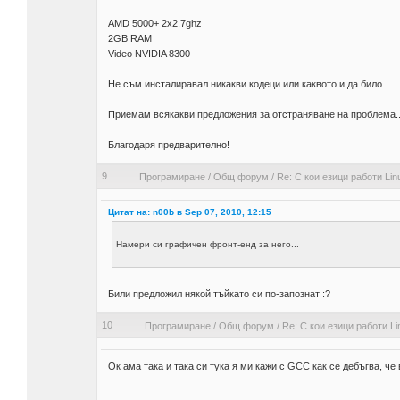
AMD 5000+ 2x2.7ghz
2GB RAM
Video NVIDIA 8300
Не съм инсталиравал никакви кодеци или каквото и да било...
Приемам всякакви предложения за отстраняване на проблема..
Благодаря предварително!
9
Програмиране
/
Общ форум
/
Re: С кои езици работи Lin
Цитат на: n00b в Sep 07, 2010, 12:15
Намери си графичен фронт-енд за него...
Били предложил някой тъйкато си по-запознат :?
10
Програмиране
/
Общ форум
/
Re: С кои езици работи Li
Ок ама така и така си тука я ми кажи с GCC как се дебъгва, че