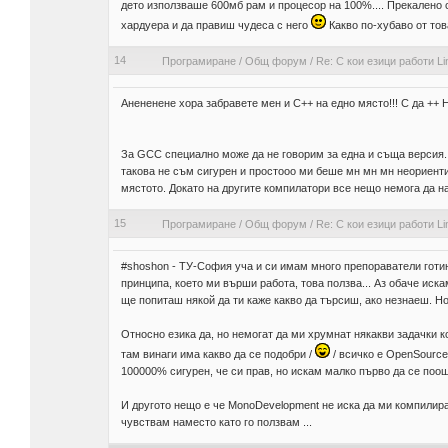
дето използваше 600мб рам и процесор на 100%.... Прекалено си
хардуера и да правиш чудеса с него
Какво по-хубаво от то
14
Програмиране
/
Общ форум
/
Re: С кои езици работи Li
Анененене хора забравете мен и C++ на едно място!!! С да ++ Н
За GCC специално може да не говорим за една и съща версия..
такова не съм сигурен и простооо ми беше мн мн мн неориенти
мястото. Докато на другите компилатори все нещо немога да на
15
Програмиране
/
Общ форум
/
Re: С кои езици работи Li
#shoshon - ТУ-София уча и си имам много препораватели готин
принципа, което ми върши работа, това ползва... Аз обаче ис
ще попиташ някой да ти каже какво да търсиш, ако незнаеш. Но
Относно езика да, но немогат да ми хрумнат някакви задачки ко
там винаги има какво да се подобри /
/ всичко е OpenSource
100000% сигурен, че си прав, но искам малко първо да се поош
И другото нещо е че MonoDevelopment не иска да ми компилира 
чувствам наместо като го ползвам ...