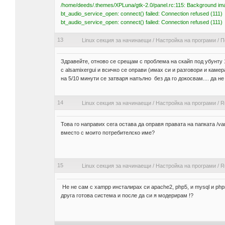
/home/deeds/.themes/XPLuna/gtk-2.0/panel.rc:115: Background imag
bt_audio_service_open: connect() failed: Connection refused (111)
bt_audio_service_open: connect() failed: Connection refused (111)
13
Linux секция за начинаещи
/
Настройка на програми
/
П
Здравейте, отново се срещам с проблема на скайп под убунту 1
с alsamixergui и всичко се оправи (имах си и разговори и кам
на 5/10 минути се затваря напълно без да го докосвам.... да не
14
Linux секция за начинаещи
/
Настройка на програми
/
R
Това го направих сега остава да оправя правата на папката /va
вместо с моито потребителско име?
15
Linux секция за начинаещи
/
Настройка на програми
/
R
Не не сам с xampp инсталирах си apache2, php5, и mysql и ph
друга готова система и после да си я модерирам !?