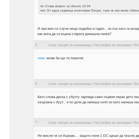
пп: Става въпрос за Ubuntu 10.04
ппп: От една седмица използвам Линукс, така че ако може обясн
И при мен се случи нещо подобно и гадно... аз пък като ги иска
как мога да си върна старата домашна папка?
5
Linux секция за начинаещи
/
Настройка на програми
/
Re:
това
може би ще ти помогне
6
Linux секция за начинаещи
/
Настройка на програми
/
Re
Като сложа диска с убунту зарежда само първия екран дето пиш
свързана с буут... и по доло да напиша хелп но като напиша ни
7
Linux секция за начинаещи
/
Настройка на програми
/
Re
Не мисля че се бъркам.... защото поне 1 ОС щеше да тръгне да 