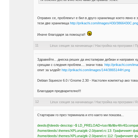
Оправих се, проблемът е бил в друго хранилище което явно е 
тези две хранилища
http://prikachi.com/images/430/3866430C.pn
Иначе благодаря за помощта!!
11
Linux секция за начинаещи
/
Настройка на програми
/
П
Здравейте... днеска реших да инсталирам дебиан и направих е
срещам с следния проблем.... значи това
http://prikachi.com/
опит за ъпдейт
http://prikachi.com/images/144/3865144H.png
Debian Squeeze 6.0 / Gnome 2.30 - Настолен компютър ако това 
Благодаря предварително!!!
12
Linux секция за начинаещи
/
Настройка на програми
/
R
Стартирам го през терминала и ето както ми показва...
deeds@deeds-desctop:~$ LD_PRELOAD=/usr/lib/libv4l/v4l1compat
/home/deeds/.themes/XPLuna/gtk-2.0/panel.rc:13: Графичният фа
/home/deeds/.themes/XPLuna/gtk-2.0/panel.rc:112: Графичният ф