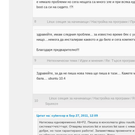
е нямало проблеми но сега нещата са много зле и при всяка ед
boot са си на сидито. !?!
8
Linux секция за начинаещи
/
Настройка на програми
/
Пр
здравейте, имам следния проблем... за известно време бях с у
нищо....немога да инсталирам каквото и да било и сега компют
Благодаря предварително!!!
9
Нетехнически теми
/
Идеи и мнения
/
Re: Търся програм
Здравейте, за да не пиша нова тема ще пиша в тази.... Кажете 
бала.... ubuntu 10.4
Linux секция за начинаещи
/
Настройка на програми
/
R
10
Squeeze
Цитат на: cybercop в Sep 27, 2011, 12:09
Натискаш едновременно Alt+F2. Пишеш в конзолката gksu nauti
система>>etc>>apt. Отваряш sources list и sources list save с ня
добри, но тази гарантирано работи/. Запаметяваш промените и за
ти обясних достатъчно ясно какво да правиш. Успех.