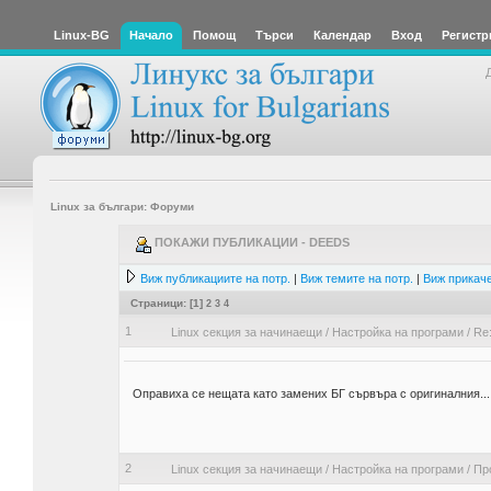
Linux-BG
Начало
Помощ
Търси
Календар
Вход
Регистр
Linux за българи: Форуми
ПОКАЖИ ПУБЛИКАЦИИ - DEEDS
Виж публикациите на потр.
|
Виж темите на потр.
|
Виж прикаче
Страници: [
1
]
2
3
4
1
Linux секция за начинаещи
/
Настройка на програми
/
Re
Оправиха се нещата като замених БГ сървъра с оригиналния...
2
Linux секция за начинаещи
/
Настройка на програми
/
Пр