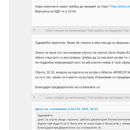
Хора помогнете какво трябва да направя за това ?
http://prika
Версията на КДЕ-то е 14.04
3
Linux секция за начинаещи
/
Настройка на хардуер
/
Наст
Здравейте приятели. Може би темата я има някъде из форума н
Значи за пръв път инсталирам убунту на лаптоп (Acer Aspire E1
обаче след като го инсталирах трябва да си настроя уи-фи-то. 
по-подробна информация като за абсолютен новак в тази сфер
Убунту 10.10, модела на картата на уи-фи е Atheros АR5B125 W
си ги и тях, имам си и името на рутера) Извинявам се предвар
Благодаря предварително на отзовалите се.
4
Linux секция за начинаещи
/
Настройка на програми
/
Re
Цитат на: crystalwater в Oct 22, 2011, 22:12
Здравейте,
днес се случи нещо странно. Цялата директория /home/username 
върна там където си е била (не че знам къде е била) или с няка
Благодаря предварително на отзовалите се.