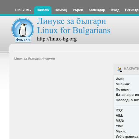
Linux-BG
Начало
Помощ
Търси
Календар
Вход
Регистр
Linux за българи: Форуми
НАКРАТК
Име:
Мнения:
Позиция:
Дата на реги
Последно Ак
ICQ:
AIM:
MSN:
YIM:
Мейл:
Уеб страница