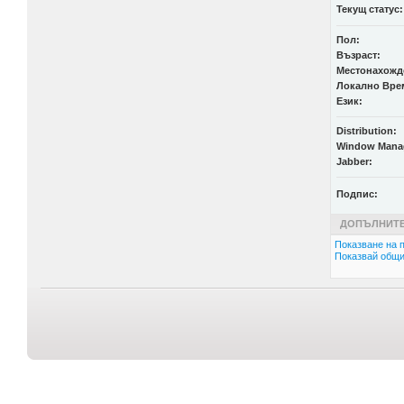
Текущ статус:
Пол:
Възраст:
Местонахожд
Локално Вре
Език:
Distribution:
Window Mana
Jabber:
Подпис:
ДОПЪЛНИТЕ
Показване на п
Показвай общи 