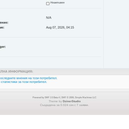
Неактивен
N/A
ение:
ме:
Aug 07, 2026, 04:15
ger:
ЛНА ИНФОРМАЦИЯ:
оследните мнения на този потребител.
статистики за този потребител.
Powered by SMF 2.0 Beta 4
|
SMF © 2006, Simple Machines LLC
Theme by
DzinerStudio
Създадена за 0.024 сек с 7 заявки.