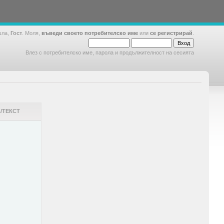
шла,
Гост
. Моля,
въведи своето потребителско име
или
се регистрирай
.
Влез с потребителско име, парола и продължителност на сесията
/ТЕКСТ