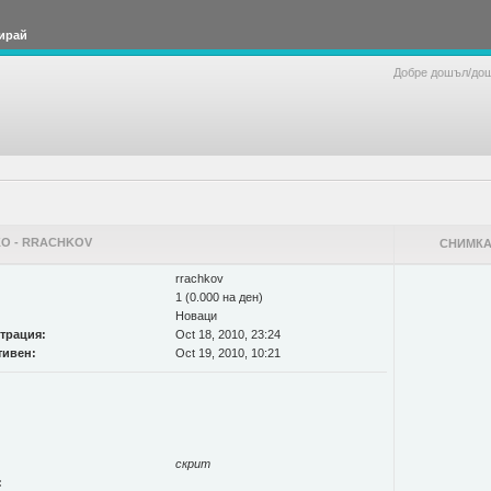
ирай
Добре дошъл/до
О - RRACHKOV
СНИМКА
rrachkov
1 (0.000 на ден)
Новаци
страция:
Oct 18, 2010, 23:24
тивен:
Oct 19, 2010, 10:21
скрит
: