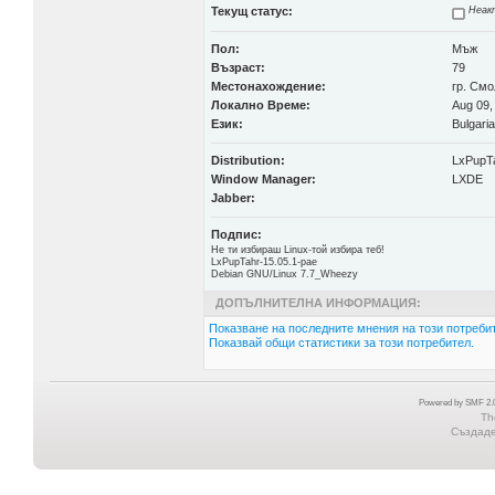
Текущ статус:
Неак
Пол:
Мъж
Възраст:
79
Местонахождение:
гр. Смо
Локално Време:
Aug 09,
Език:
Bulgari
Distribution:
LxPupTa
Window Manager:
LXDE
Jabber:
Подпис:
Не ти избираш Linux-той избира теб!
LxPupTahr-15.05.1-pae
Debian GNU/Linux 7.7_Wheezy
ДОПЪЛНИТЕЛНА ИНФОРМАЦИЯ:
Показване на последните мнения на този потребит
Показвай общи статистики за този потребител.
Powered by SMF 2.0
Th
Създаден