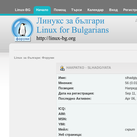
Linux-BG
Начало
Помощ
Търси
Календар
Вход
Регистр
Linux за българи: Форуми
НАКРАТКО - SLHADGIYATA
Име:
slhadgi
Мнения:
56 (0.0
Позиция:
Напред
Дата на регистрация:
Sep 11,
Последно Активен:
Apr 06,
ICQ:
AIM:
MSN:
YIM:
Мейл:
скрит
Уеб страница: