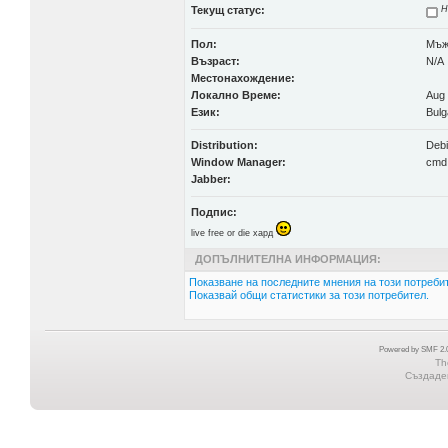
Текущ статус:
Н
Пол:
Мъ
Възраст:
N/A
Местонахождение:
Локално Време:
Aug 
Език:
Bulg
Distribution:
Deb
Window Manager:
cmd
Jabber:
Подпис:
live free or die хард
ДОПЪЛНИТЕЛНА ИНФОРМАЦИЯ:
Показване на последните мнения на този потребит
Показвай общи статистики за този потребител.
Powered by SMF 2.0
Th
Създаден