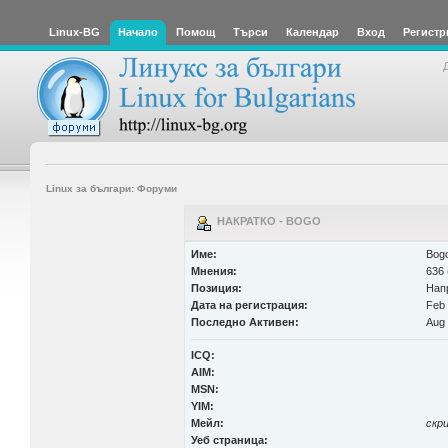
Linux-BG
Начало
Помощ
Търси
Календар
Вход
Регистр
Linux за българи: Форуми
НАКРАТКО - BOGO
Име:
Bog
Мнения:
636 
Позиция:
Нап
Дата на регистрация:
Feb 
Последно Активен:
Aug 
ICQ:
AIM:
MSN:
YIM:
Мейл:
скр
Уеб страница: