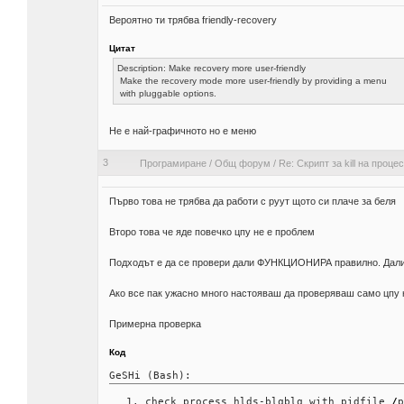
Вероятно ти трябва friendly-recovery
Цитат
Description: Make recovery more user-friendly
Make the recovery mode more user-friendly by providing a menu
with pluggable options.
Не е най-графичното но е меню
3
Програмиране
/
Общ форум
/
Re: Скрипт за kill на процес
Първо това не трябва да работи с руут щото си плаче за беля
Второ това че яде повечко цпу не е проблем
Подходът е да се провери дали ФУНКЦИОНИРА правилно. Дали 
Ако все пак ужасно много настояваш да проверяваш само цпу 
Примерна проверка
Код
GeSHi (Bash):
check process hlds-blqblq with pidfile 
/
p