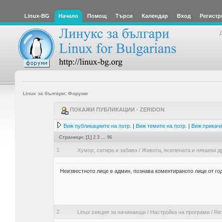
Linux-BG
Начало
Помощ
Търси
Календар
Вход
Регистр
Linux за българи: Форуми
ПОКАЖИ ПУБЛИКАЦИИ - ZERIDON
Виж публикациите на потр.
|
Виж темите на потр.
|
Виж прикаче
Страници: [
1
]
2
3
...
96
1
Хумор, сатира и забава
/
Живота, вселената и някакви д
Неизвестното лице е админ, познава коментираното лице от год
2
Linux секция за начинаещи
/
Настройка на програми
/
Re: