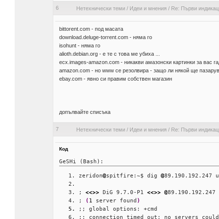
6
Нетехнически теми
/
Идеи и мнения
/
Re: Първи индикаци
bittorent.com - под масата
download.deluge-torrent.com - няма го
isohunt - няма го
alioth.debian.org - е те с това ме убиха ...
ecx.images-amazon.com - никакви амазонски картинки за вас гад
amazon.com - но www се резолвира - защо ли някой ще пазару
ebay.com - явно си правим собствен магазин
допълвайте списъка
7
Нетехнически теми
/
Идеи и мнения
/
Re: Първи индикаци
Код
GeSHi (Bash):
zeridon
@
spitfire:~$ dig 
@
89.190.192.247 u
; 
<<>>
 DiG 9.7.0-P1 
<<>>
@
89.190.192.247 
; 
(
1
 server found
)
;; global options: +cmd
;; connection timed out; no servers could