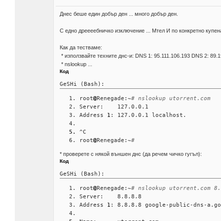
Днес беше един добър ден ... много добър ден.
С едно дреееебничко изключение ... Мтел И по конкретно купен
Как да тестваме:
* използвайте техните днс-и: DNS 1: 95.111.106.193 DNS 2: 89.1
* nslookup ...
Код
GeSHi (Bash):
root
@
Renegade:~
# nslookup utorrent.com
Server:    127.0.0.1
Address 
1
: 127.0.0.1 localhost.
^C
root
@
Renegade:~
# 
* проверете с някой външен днс (да речем чичко гугъл):
Код
GeSHi (Bash):
root
@
Renegade:~
# nslookup utorrent.com 8.
Server:    8.8.8.8
Address 
1
: 8.8.8.8 google-public-dns-a.go