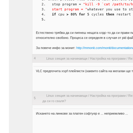
  stop program = 
"kill -9 `cat /path/to/h
  start program = "
whatever you use to st
if
 cpu 
>
80
%
for
5
 cycles 
then
 restart
Естествено трябва да си пипнеш нещата хлдс-то да си прави п
относително свобоно. Процеса се определя в случая от pid фай
За повече инфо за монит:
http://mmonit.com/monit/documentation/
4
Linux секция за начинаещи
/
Настройка на програми
/
Re:
VLC предпочита xspf плейлисти (каквито сайта на мегалан ще т
Linux секция за начинаещи
/
Настройка на програми
/
Re:
5
да си го сваля?
Искането на линкове за платен софтуер е ... неприемливо ...