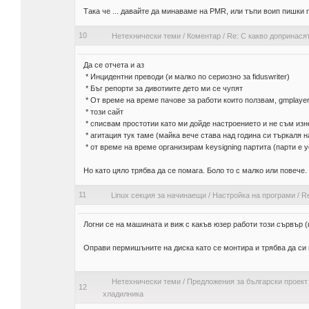
Така че ... давайте да минаваме на PMR, или тъпи воип пишки 
10
Нетехнически теми
/
Коментар
/
Re: С какво допринасят
Да се отчета и аз
* Инцидентни преводи (и малко по сериозно за fiduswriter)
* Бъг репорти за дивотиите дето ми се чупят
* От време на време пачове за работи които ползвам, gmplayer, 
* този сайт
* списвам простотии като ми дойде настроението и не съм изн
* агитация тук таме (майка вече става над година си търкаля н
* от време на време организирам keysigning партита (парти е у
Но като цяло трябва да се помага. Боло то с малко или повече.
11
Linux секция за начинаещи
/
Настройка на програми
/
Re
Логни се на машината и виж с какъв юзер работи този сървър 
Оправи пермишъните на диска като се монтира и трябва да си го
Нетехнически теми
/
Предложения за български проект
12
хладилника