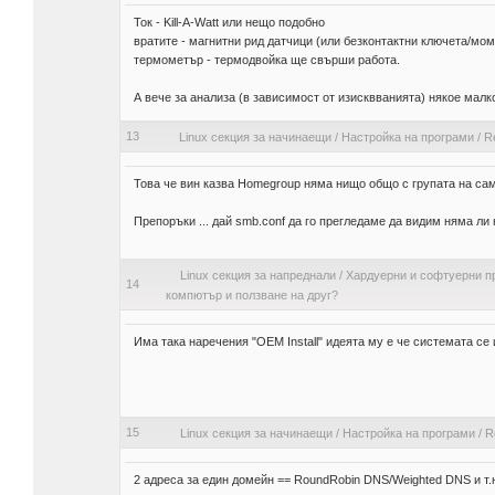
Ток - Kill-A-Watt или нещо подобно
вратите - магнитни рид датчици (или безконтактни ключета/мом
термометър - термодвойка ще свърши работа.
А вече за анализа (в зависимост от изисквванията) някое мал
13
Linux секция за начинаещи
/
Настройка на програми
/
R
Това че вин казва Homegroup няма нищо общо с групата на сам
Препоръки ... дай smb.conf да го прегледаме да видим няма ли
Linux секция за напреднали
/
Хардуерни и софтуерни п
14
компютър и ползване на друг?
Има така наречения "OEM Install" идеята му е че системата с
15
Linux секция за начинаещи
/
Настройка на програми
/
R
2 адреса за един домейн == RoundRobin DNS/Weighted DNS и т.