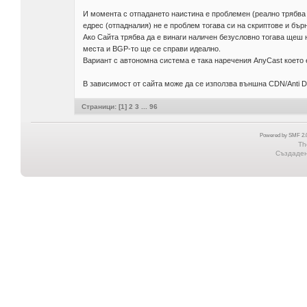
И момента с отпадането наистина е проблемен (реално трябва 
едрес (отпадналия) не е проблем тогава си на скриптове и бърн
Ако Сайта трябва да е винаги наличен безусловно тогава щеш
места и BGP-то ще се справи идеално.
Вариант с автономна система е така наречения AnyCast което е 
В зависимост от сайта може да се използва външна CDN/Anti DDOS
Страници: [
1
]
2
3
...
96
Powered by SMF 2.0
Th
Създадена