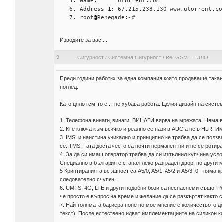
Name:      utorrent.com
Address 
1
: 67.215.233.130 www.utorrent.co
root
@
Renegade:~
# 
Изводите за вас ...
9
Сигурност
/
Системна Сигурност
/
Re: GSM == ЗЛО!
Преди години работих за една компания която продаваше такан
поглед.
Като цяло гсм-то е ... не хубава работа. Целия дизайн на систе
1. Телефона винаги, винаги, ВИНАГИ вярва на мрежата. Няма в
2. Ki е ключа към всичко и реално се пази в AUC а не в HLR. 
3. IMSI и наистина уникално и принципно не трябва да се ползва
се. TMSI-тата доста често са почти перманентни и не се ротира
4. За да си имаш оператор трябва да си изпълнил купчина услов
Специално в българия е станал леко разграден двор, по други м
5 Криптиранията всъщност са A5/0, A5/1, A5/2 и A5/3. 0 - няма к
следователно счупен.
6. UMTS, 4G, LTE и други подобни бози са неспасяеми също. 
че просто е въпрос на време и желание да се разкъртят както с
7. Най-голямата бариера поне по мое мнение е количеството до
текст). После естествено идват имплементациите на силикон 