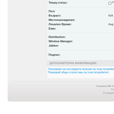
Текущ статус:
Н
Пол:
Възраст:
N/A
Местонахождение:
Локално Време:
Aug 
Език:
Distribution:
Window Manager:
Jabber:
Подпис:
ДОПЪЛНИТЕЛНА ИНФОРМАЦИЯ:
Показване на последните мнения на този потребит
Показвай общи статистики за този потребител.
Powered by SMF 2.0
Th
Създаден