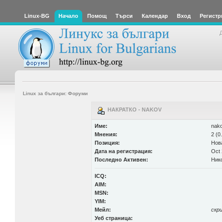
Linux-BG
Начало
Помощ
Търси
Календар
Вход
Регистр
Linux за българи: Форуми
НАКРАТКО - NAKOV
Име:
nak
Мнения:
2 (0
Позиция:
Нов
Дата на регистрация:
Oct 
Последно Активен:
Ник
ICQ:
AIM:
MSN:
YIM:
Мейл:
скр
Уеб страница: