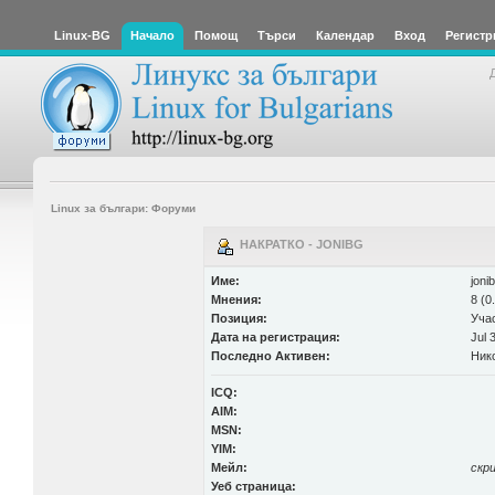
Linux-BG
Начало
Помощ
Търси
Календар
Вход
Регистр
Linux за българи: Форуми
НАКРАТКО - JONIBG
Име:
joni
Мнения:
8 (0
Позиция:
Уча
Дата на регистрация:
Jul 
Последно Активен:
Ник
ICQ:
AIM:
MSN:
YIM:
Мейл:
скр
Уеб страница: