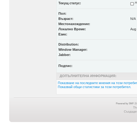
Текущ статус:
Н
Пол:
Възраст:
N/A
Местонахождение:
Локално Време:
Aug 
Език:
Distribution:
Window Manager:
Jabber:
Подпис:
ДОПЪЛНИТЕЛНА ИНФОРМАЦИЯ:
Показване на последните мнения на този потребит
Показвай общи статистики за този потребител.
Powered by SMF 2.0
Th
Създаден