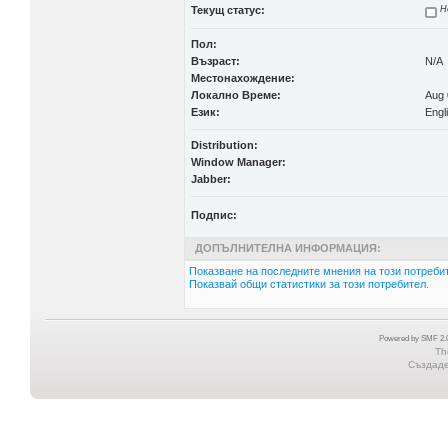
Текущ статус:
Н
Пол:
Възраст:
N/A
Местонахождение:
Локално Време:
Aug 
Език:
Engl
Distribution:
Window Manager:
Jabber:
Подпис:
ДОПЪЛНИТЕЛНА ИНФОРМАЦИЯ:
Показване на последните мнения на този потребит
Показвай общи статистики за този потребител.
Powered by SMF 2.0
Th
Създаден