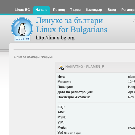
Linux-BG
Начало
Помощ
Търси
Календар
Вход
Регистр
Linux за българи: Форуми
НАКРАТКО - PLAMEN_F
Име:
plam
Мнения:
1246
Позиция:
Нап
Дата на регистрация:
Apr 
Последно Активен:
Nov 
ICQ:
AIM:
MSN:
YIM:
Мейл:
скр
Уеб страница: