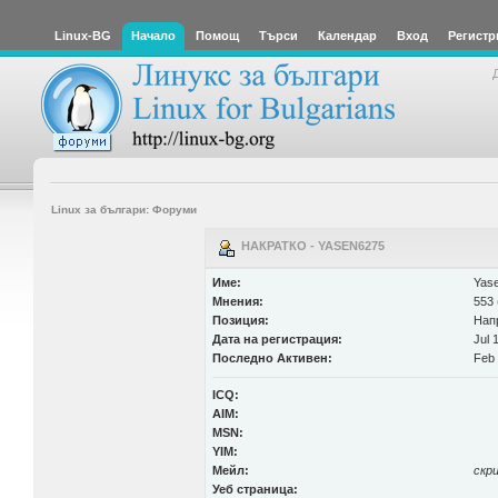
Linux-BG
Начало
Помощ
Търси
Календар
Вход
Регистр
Linux за българи: Форуми
НАКРАТКО - YASEN6275
Име:
Yas
Мнения:
553 
Позиция:
Нап
Дата на регистрация:
Jul 
Последно Активен:
Feb 
ICQ:
AIM:
MSN:
YIM:
Мейл:
скр
Уеб страница: