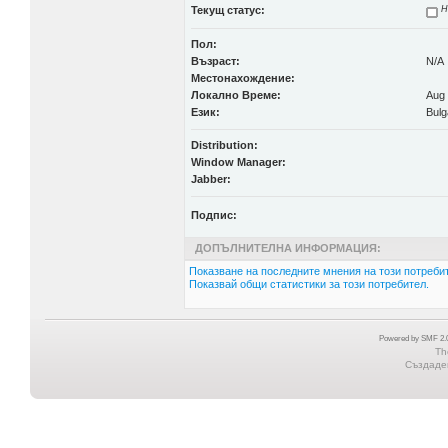
Текущ статус:
Н
Пол:
Възраст:
N/A
Местонахождение:
Локално Време:
Aug 
Език:
Bulg
Distribution:
Window Manager:
Jabber:
Подпис:
ДОПЪЛНИТЕЛНА ИНФОРМАЦИЯ:
Показване на последните мнения на този потребит
Показвай общи статистики за този потребител.
Powered by SMF 2.0
Th
Създаден