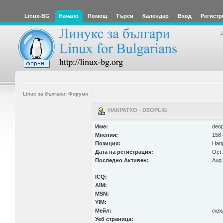
Linux-BG
Начало
Помощ
Търси
Календар
Вход
Регистр
Linux за българи: Форуми
НАКРАТКО - DEOPLIG
Име:
deop
Мнения:
158 
Позиция:
Нап
Дата на регистрация:
Oct 
Последно Активен:
Aug 
ICQ:
AIM:
MSN:
YIM:
Мейл:
скр
Уеб страница: