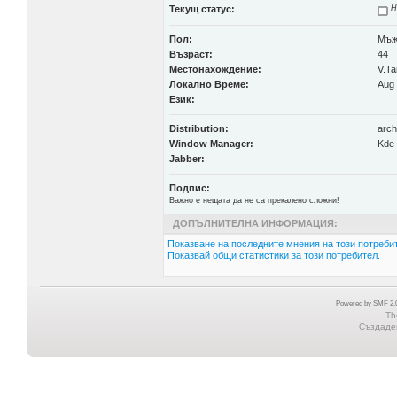
Текущ статус:
Н
Пол:
Мъ
Възраст:
44
Местонахождение:
V.Ta
Локално Време:
Aug 
Език:
Distribution:
arch
Window Manager:
Kde
Jabber:
Подпис:
Важно е нещата да не са прекалено сложни!
ДОПЪЛНИТЕЛНА ИНФОРМАЦИЯ:
Показване на последните мнения на този потребит
Показвай общи статистики за този потребител.
Powered by SMF 2.0
Th
Създаден