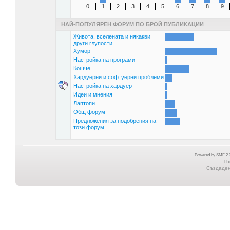
0
1
2
3
4
5
6
7
8
9
НАЙ-ПОПУЛЯРЕН ФОРУМ ПО БРОЙ ПУБЛИКАЦИИ
Живота, вселената и някакви
други глупости
Хумор
Настройка на програми
Кошче
Хардуерни и софтуерни проблеми
Настройка на хардуер
Идеи и мнения
Лаптопи
Общ форум
Предложения за подобрения на
този форум
Powered by SMF 2.0
Th
Създадена