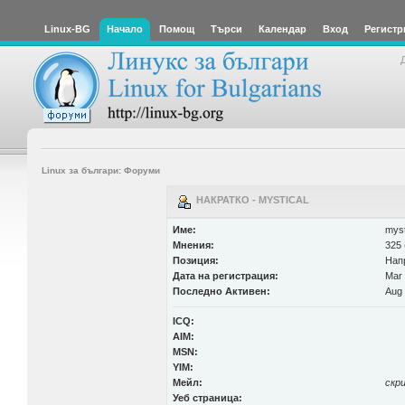
Linux-BG
Начало
Помощ
Търси
Календар
Вход
Регистр
Linux за българи: Форуми
НАКРАТКО - MYSTICAL
Име:
myst
Мнения:
325 
Позиция:
Нап
Дата на регистрация:
Mar 
Последно Активен:
Aug 
ICQ:
AIM:
MSN:
YIM:
Мейл:
скр
Уеб страница: