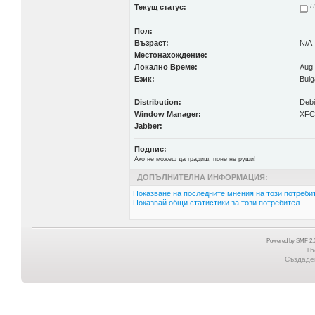
Текущ статус:
Н
Пол:
Възраст:
N/A
Местонахождение:
Локално Време:
Aug 
Език:
Bulg
Distribution:
Deb
Window Manager:
XFC
Jabber:
Подпис:
Ако не можеш да градиш, поне не руши!
ДОПЪЛНИТЕЛНА ИНФОРМАЦИЯ:
Показване на последните мнения на този потребит
Показвай общи статистики за този потребител.
Powered by SMF 2.0
Th
Създаден