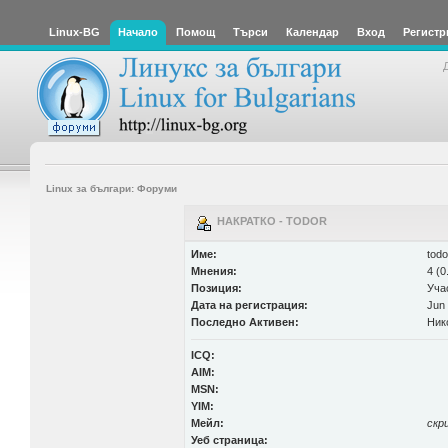
Linux-BG
Начало
Помощ
Търси
Календар
Вход
Регистр
Linux за българи: Форуми
НАКРАТКО - TODOR
Име:
todo
Мнения:
4 (0
Позиция:
Уча
Дата на регистрация:
Jun 
Последно Активен:
Ник
ICQ:
AIM:
MSN:
YIM:
Мейл:
скр
Уеб страница: