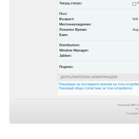
Текущ статус:
Н
Пол:
Възраст:
N/A
Местонахождение:
Локално Време:
Aug 
Език:
Distribution:
Window Manager:
Jabber:
Подпис:
ДОПЪЛНИТЕЛНА ИНФОРМАЦИЯ:
Показване на последните мнения на този потребит
Показвай общи статистики за този потребител.
Powered by SMF 2.0
Th
Създаден