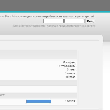
шла,
Гост
. Моля,
въведи своето потребителско име
или
се регистрирай
.
Влез с потребителско име, парола и продължителност на сесията
0 минути.
4 публикации
3 теми
0 анкети
0 гласа
ОСТ
0.0032%