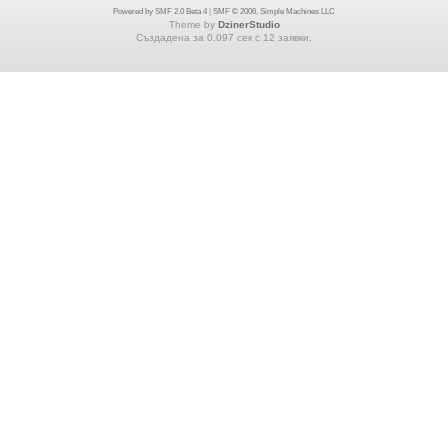
Powered by SMF 2.0 Beta 4
|
SMF © 2006, Simple Machines LLC
Theme by
DzinerStudio
Създадена за 0.097 сек с 12 заявки.