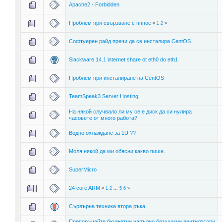
Apache2 - Forbidden
Проблем при свързване с пппое
«
1
2
»
Софтуерен райд пречи да се инсталира CentOS
Slackware 14.1 internet share ot eth0 do eth1
Проблем при инсталиране на CentOS
TeamSpeak3 Server Hosting
На някой случвало ли му се е диск да си нулира
часовете от много работа?
Водно охлаждане за 1U ??
Моля някой да ми обясни какво пише..
SuperMicro
24 core ARM
«
1
2
...
5
6
»
Сървърна техника втора ръка
Препоръчайте бюджетни напълно безшумни вентилатори