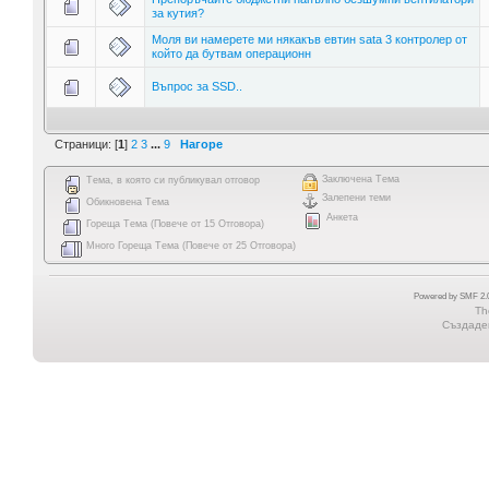
за кутия?
Моля ви намерете ми някакъв евтин sata 3 контролер от
който да бутвам операционн
Въпрос за SSD..
Страници: [
1
]
2
3
...
9
Нагоре
Заключена Тема
Тема, в която си публикувал отговор
Залепени теми
Обикновена Тема
Анкета
Гореща Тема (Повече от 15 Отговора)
Много Гореща Тема (Повече от 25 Отговора)
Powered by SMF 2.0
Th
Създаден