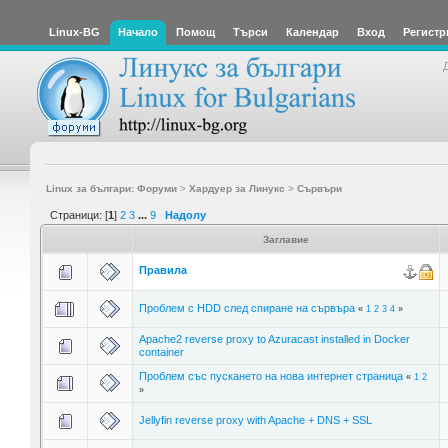
Linux-BG
Начало
Помощ
Търси
Календар
Вход
Регистр
Linux за българи: Форуми
>
Хардуер за Линукс
>
Сървъри
Страници: [
1
]
2
3
...
9
Надолу
Заглавие
Правила
Проблем с HDD след спиране на сървъра
«
1
2
3
4
»
Apache2 reverse proxy to Azuracast installed in Docker
container
Проблем със пускането на нова интернет страница
«
1
2
»
Jellyfin reverse proxy with Apache + DNS + SSL