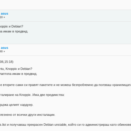
 asus
18 »
oppix и Debian?
па имам в предвид.
 asus
48 »
06,15:18)
tu, Knoppix и Debian?
лаптопа имам в предвид.
 че вторите сами си правят пакетите и не можеш безпроблемно да ползваш хранилищата
сталиране на Knoppix. Има две предимства:
държа целият хардуер.
лезнено от всички други инсталации.
s.list и получаваш прекрасен Debian unstable, който си го администрираш като обикнове