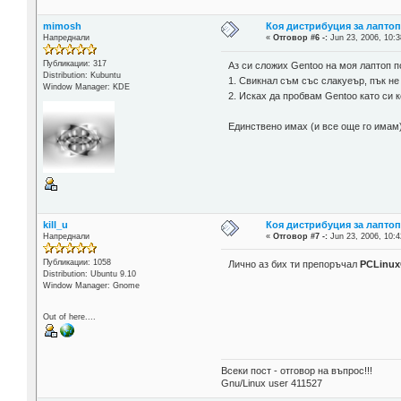
mimosh
Коя дистрибуция за лаптоп
Напреднали
«
Отговор #6 -:
Jun 23, 2006, 10:3
Публикации: 317
Аз си сложих Gentoo на моя лаптоп п
Distribution: Kubuntu
1. Свикнал съм със слакуеър, пък н
Window Manager: KDE
2. Исках да пробвам Gentoo като си 
Единствено имах (и все още го имам) 
kill_u
Коя дистрибуция за лаптоп
Напреднали
«
Отговор #7 -:
Jun 23, 2006, 10:4
Публикации: 1058
Лично аз бих ти препоръчал
PCLinu
Distribution: Ubuntu 9.10
Window Manager: Gnome
Out of here....
Всеки пост - отговор на въпрос!!!
Gnu/Linux user 411527