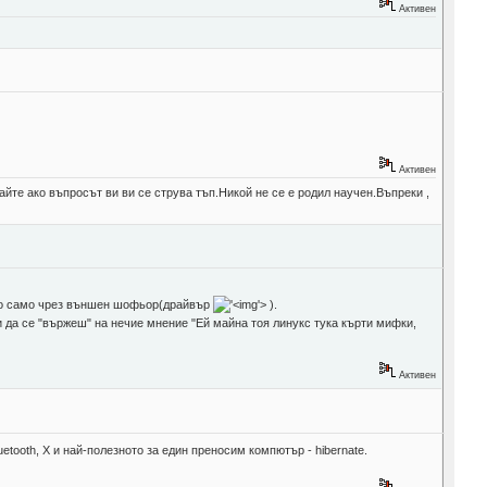
Активен
Активен
йте ако въпросът ви ви се струва тъп.Никой не се е родил научен.Въпреки ,
ожно само чрез външен шофьор(драйвър
'>
).
и да се "вържеш" на нечие мнение "Ей майна тоя линукс тука кърти мифки,
Активен
etooth, X и най-полезното за един преносим компютър - hibernate.