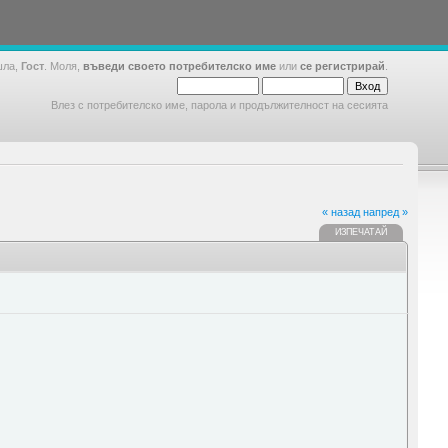
шла,
Гост
. Моля,
въведи своето потребителско име
или
се регистрирай
.
Влез с потребителско име, парола и продължителност на сесията
« назад
напред »
ИЗПЕЧАТАЙ