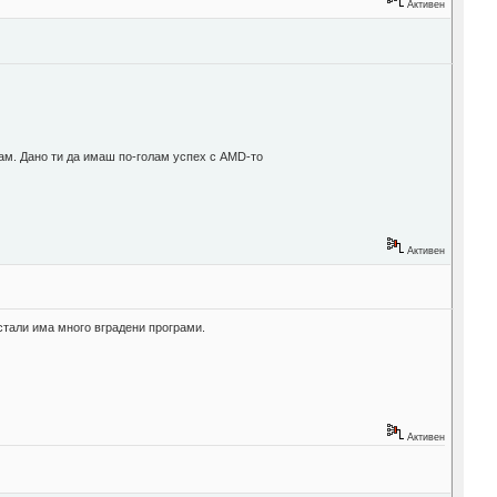
Активен
карам. Дано ти да имаш по-голам успех с AMD-то
Активен
стали има много вградени програми.
Активен