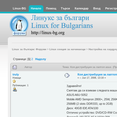
Linux-BG
Начало
Помощ
Търси
Календар
Вход
Регистр
Linux за българи: Форуми
>
Linux секция за начинаещи
>
Настройка на хардуе
Страници: [
1
]
2
Надолу
Автор
Тема: Коя дистрибуция за лаптоп asus (П
truly
Коя дистрибуция за лаптоп
Новаци
«
-:
Jun 17, 2006, 13:16 »
Публикации: 1
Здравейте!
Смятам да си взимам следната маши
ASUS A6U-5052
Mobile AMD Sempron 2800+, 25W, 256
256MB (2 slots DDR333, up to 2GB)
Диск: 40GB IDE ATA/100
Оптично устройство: DVD/CD-RW C