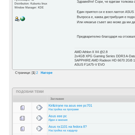
Здравейте! Сори, че вдигам толкова
Distribution: Kubuntu linux
Window Manager: KDE
Един приятел си е взел лаптоп ASUS 
Въпроса е, каква дистрибуция е под
Или някакъв съвет ако може да ми д
Предварително благодаря на отзова
AMD Athlon II X4 @2.8
2x4GB XPG Gaming Series DDR3 A-Da
SAPPHIRE AMD Radeon HD 6670 2GB 1
ASUS F1A75-V EVO
Страници: [
1
]
2
Нагоре
ПОДОБНИ ТЕМИ
Заглавие
Kirilizirane na asus eee pc701
Настройка на програми
Asus eee pc
Идеи и мнения
Asus nx1101 на fedora 8?
Настройка на хардуер