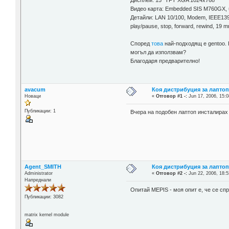
Дисплей: 15" TFT XGA 1024x768
Видео карта: Embedded SIS M760GX, 
Детайли: LAN 10/100, Modem, IEEE1394
play/pause, stop, forward, rewind, 19 
Според
това
най-подходящ е gentoo. 
могъл да използвам?
Благодаря предварително!
avacum
Коя дистрибуция за лаптоп
Новаци
«
Отговор #1 -:
Jun 17, 2006, 15:0
Публикации: 1
Вчера на подобен лаптоп инсталирах
Agent_SMITH
Коя дистрибуция за лаптоп
Administrator
«
Отговор #2 -:
Jun 22, 2006, 18:5
Напреднали
Опитай MEPIS - моя опит е, че се сп
Публикации: 3082
matrix kernel module