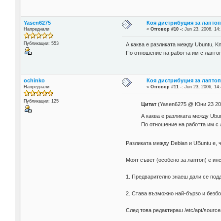
Yasen6275
Коя дистрибуция за лаптоп
Напреднали
«
Отговор #10 -:
Jun 23, 2006, 14:
Публикации: 553
А каква е разликата между Ubuntu, Kn
По отношение на работта им с лапто
ochinko
Коя дистрибуция за лаптоп
Напреднали
«
Отговор #11 -:
Jun 23, 2006, 14:
Публикации: 125
Цитат
(Yasen6275 @ Юни 23 20
А каква е разликата между Ubun
По отношение на работта им с 
Разликата между Debian и UBuntu е,
Моят съвет (особено за лаптоп) е ин
1. Предварително знаеш дали се под
2. Става възможно най-бързо и безбо
След това редактираш /etc/apt/source