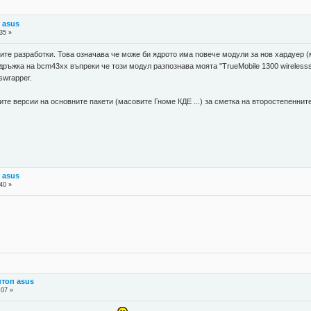
 asus
35 »
ите разработки. Това означава че може би ядрото има повече модули за нов хардуер (мн
ръжка на bcm43xx въпреки че този модул разпознава моята "TrueMobile 1300 wirelesss 
swrapper.
ите версии на основните пакети (масовите Гноме КДЕ ...) за сметка на второстепеннит
 asus
40 »
птоп asus
:07 »