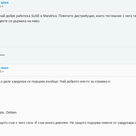
 asus
1 »
най-добре работеха SuSE и Mandriva. Повечето дистрибуции, които тествахме с него та
двете се държаха на ниво.
===
 asus
5 »
 а дали хардуера се подържа въобще. Най доброто място за справка е:
pix, Debian.
щото съм с него сега. И съм много доволен. Не защото подържа повече от хардуеара 