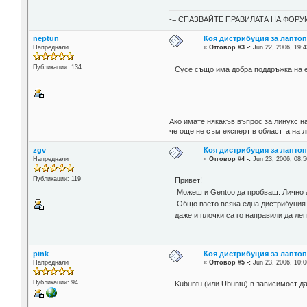
-= СПАЗВАЙТЕ ПРАВИЛАТА НА ФОРУМ
neptun
Коя дистрибуция за лаптоп
Напреднали
«
Отговор #3 -:
Jun 22, 2006, 19:4
Публикации: 134
Сусе също има добра поддръжка на е
Ако имате някакъв въпрос за линукс н
че още не съм експерт в областта на 
zgv
Коя дистрибуция за лаптоп
Напреднали
«
Отговор #4 -:
Jun 23, 2006, 08:5
Публикации: 119
Привет!
Можеш и Gentoo да пробваш. Лично а
Общо взето всяка една дистрибуция с
даже и плочки са го направили да л
pink
Коя дистрибуция за лаптоп
Напреднали
«
Отговор #5 -:
Jun 23, 2006, 10:0
Публикации: 94
Kubuntu (или Ubuntu) в зависимост да