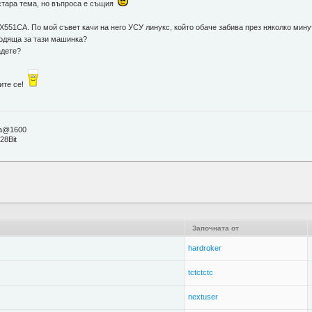
 стара тема, но въпроса е същия
X551CA. По мой съвет качи на него УСУ линукс, който обаче забива през няколко мину
ходяща за тази машинка?
адете?
лите се!
ta@1600
28Bit
Започната от
hardroker
tctctctc
nextuser