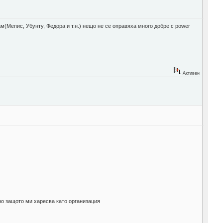
м(Мепис, Убунту, Федора и т.н.) нещо не се оправяха много добре с power
Активен
но защото ми харесва като организация