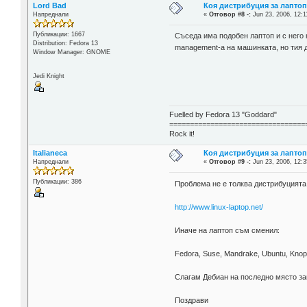
Lord Bad
Коя дистрибуция за лаптоп
Напреднали
«
Отговор #8 -:
Jun 23, 2006, 12:1
Публикации: 1667
Съседа има подобен лаптоп и с него 
Distribution: Fedora 13
management-a на машинката, но тия 
Window Manager: GNOME
Jedi Knight
Fuelled by Fedora 13 "Goddard"
=================================
Rock it!
Italianeca
Коя дистрибуция за лаптоп
Напреднали
«
Отговор #9 -:
Jun 23, 2006, 12:3
Публикации: 386
Проблема не е толква дистрибуцията
http://www.linux-laptop.net/
Иначе на лаптоп съм сменил:
Fedora, Suse, Mandrake, Ubuntu, Knop
Слагам Дебиан на последно място за
Поздрави