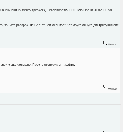
dio, built-in stereo speakers, Headphones/S-PDIF/Mic/Line-in, Audio-DJ for
а, защото разбрах, че не е от най-лесните? Коя друга линукс дистрибуция бих
Активен
н върви също успешно. Просто експериментирайте.
Активен