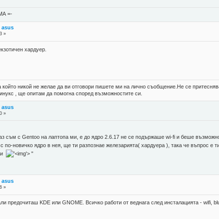
А =-
 asus
3 »
кзотичен хардуер.
а който никой не желае да ви отговори пишете ми на лично съобщение.Не се притеснява
линукс , ще опитам да помогна според възможностите си.
 asus
0 »
з съм с Gentoo на лаптопа ми, е до ядро 2.6.17 не се подържаше wi-fi и беше възм
 по-новичко ядро в нея, ще ти разпознае железарията( хардуера ), така че въпрос е т
епи
'>
"
 asus
6 »
ли предочиташ KDE или GNOME. Всичко работи от веднага след инсталацията - wifi, blu