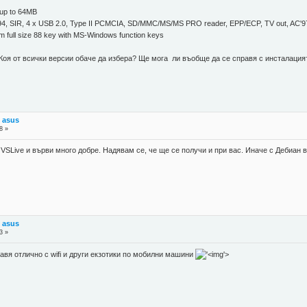
up to 64MB
, SIR, 4 x USB 2.0, Type II PCMCIA, SD/MMC/MS/MS PRO reader, EPP/ECP, TV out, AC'97 au
mm full size 88 key with MS-Windows function keys
Коя от всички версии обаче да избера? Ще мога ли въобще да се справя с инсталацият
 asus
8 »
 VSLive и върви много добре. Надявам се, че ще се получи и при вас. Иначе с Дебиа
 asus
3 »
равя отлично с wifi и други екзотики по мобилни машини
'>