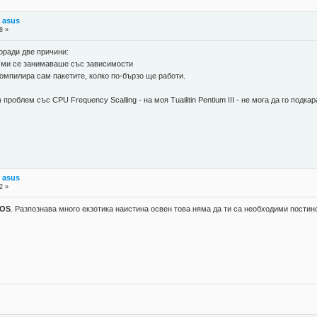
 asus
8 »
оради две причини:
е ми се занимаваше със зависимости
компилира сам пакетите, колко по-бързо ще работи.
проблем със CPU Frequency Scalling - на моя Tuailitin Pentium III - не мога да го под
 asus
2 »
xOS
. Разпознава много екзотика наистина освен това няма да ти са необходими постин