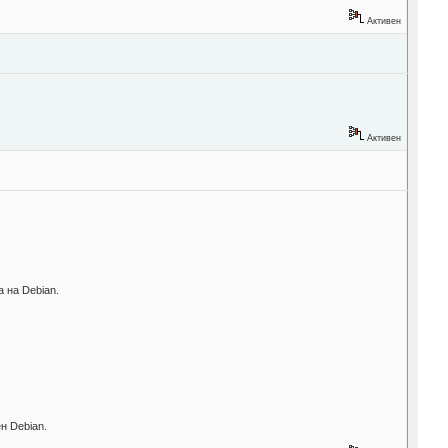
Активен
Активен
 на Debian.
н Debian.