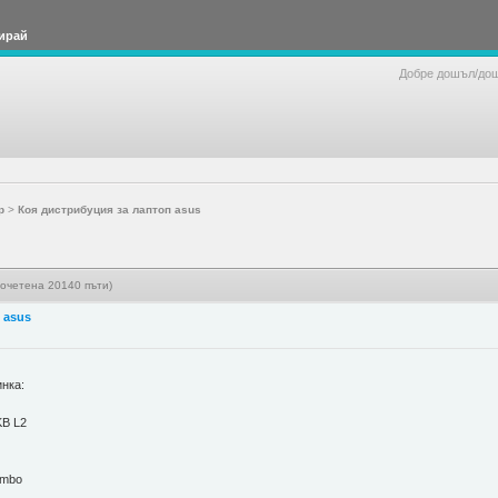
ирай
Добре дошъл/до
р
>
Коя дистрибуция за лаптоп asus
рочетена 20140 пъти)
 asus
нка:
KB L2
ombo