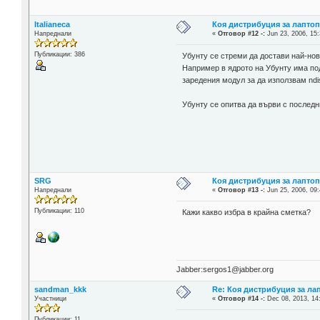
Italianeca
Коя дистрибуция за лаптоп
Напреднали
«
Отговор #12 -:
Jun 23, 2006, 15:
Публикации: 386
Убунту се стреми да достави най-нов
Например в ядрото на Убунту има под
заредения модул за да използвам ndi
Убунту се опитва да върви с последн
SRG
Коя дистрибуция за лаптоп
Напреднали
«
Отговор #13 -:
Jun 25, 2006, 09:
Публикации: 110
Кажи какво избра в крайна сметка?
Jabber:sergos1@jabber.org
sandman_kkk
Re: Коя дистрибуция за ла
Участници
«
Отговор #14 -:
Dec 08, 2013, 14
Публикации: 11