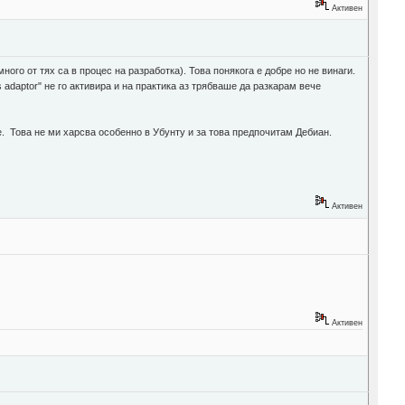
Активен
ого от тях са в процес на разработка). Това понякога е добре но не винаги.
adaptor" не го активира и на практика аз трябваше да разкарам вече
е. Това не ми харсва особенно в Убунту и за това предпочитам Дебиан.
Активен
Активен