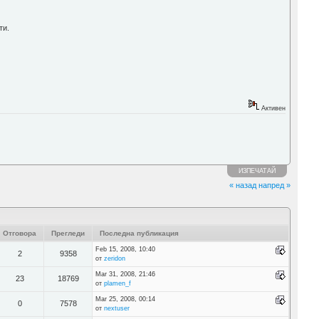
ти.
Активен
ИЗПЕЧАТАЙ
« назад
напред »
Отговора
Прегледи
Последна публикация
Feb 15, 2008, 10:40
2
9358
от
zeridon
Mar 31, 2008, 21:46
23
18769
от
plamen_f
Mar 25, 2008, 00:14
0
7578
от
nextuser