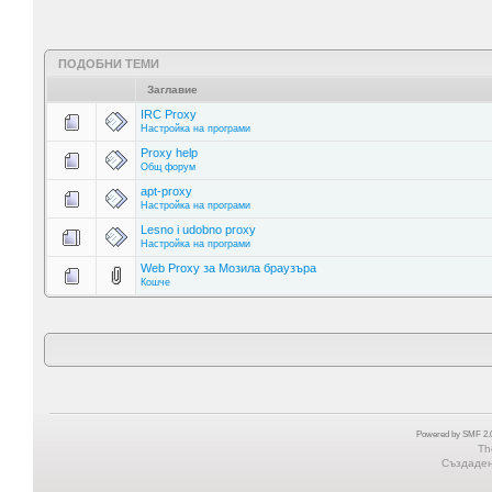
ПОДОБНИ ТЕМИ
Заглавие
IRC Proxy
Настройка на програми
Proxy help
Общ форум
apt-proxy
Настройка на програми
Lesno i udobno proxy
Настройка на програми
Web Proxy за Мозила браузъра
Кошче
Powered by SMF 2.0
Th
Създадена