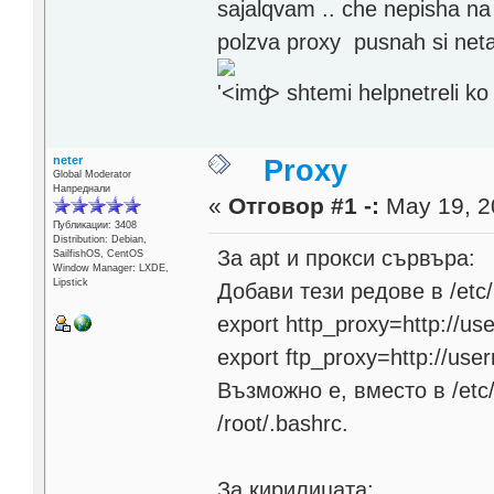
sajalqvam .. che nepisha na
polzva proxy pusnah si net
'>
shtemi helpnetreli k
neter
Proxy
Global Moderator
Напреднали
«
Отговор #1 -:
May 19, 2
Публикации: 3408
Distribution: Debian,
За apt и прокси сървъра:
SailfishOS, CentOS
Window Manager: LXDE,
Lipstick
Добави тези редове в /etc
export http_proxy=http://u
export ftp_proxy=http://us
Възможно е, вместо в /etc
/root/.bashrc.
За кирилицата: