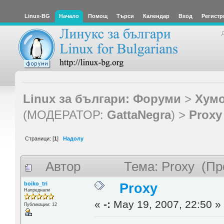
Linux-BG
Начало
Помощ
Търси
Календар
Вход
Регистр
Linux за българи: Форуми
>
Хумо
(МОДЕРАТОР:
GattaNegra
) >
Proxy
Страници: [
1
]
Надолу
Автор
Тема: Proxy (Пр
boiko_tri
Proxy
Напреднали
«
-:
May 19, 2007, 22:50 »
Публикации: 12