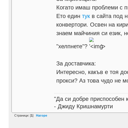
Когато имаш проблеми с п
Ето един
тук
в сайта под н
конвертори. Освен на кири
знаем майчиния си език, н
"хелпнете"?
'>
За доставчика:
Интересно, какъв е тоя до
прокси? Аз това чудо не м
"Да си добре приспособен 
- Джиду Кришнамурти
Страници: [
1
]
Нагоре