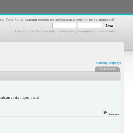
шла,
Гост
. Моля,
въведи своето потребителско име
или
се регистрирай
.
Влез с потребителско име, парола и продължителност на сесията
« назад
напред »
ИЗПЕЧАТАЙ
aliram za da trugne. thx all
Активен