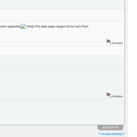
много доволен
'>
Но има един недостатък non-free!
Активен
Активен
ИЗПЕЧАТАЙ
« назад
напред »