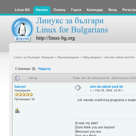
Linux-BG
Начало
Помощ
Търси
Календар
Вход
Регистр
Linux за българи: Форуми
>
Програмиране
>
Общ форум
>
win da raboti pod lin
Страници: [
1
]
Надолу
Автор
Тема: win da raboti pod lin (Прочетена 103
hansol
win da raboti pod lin
Напреднали
«
-:
Feb 29, 2004, 10:30 »
Публикации: 54
zdr narode zna4i trsq programa s koqto w
|It was my plan!
|Dont think you are hacker!
|Becouse you are
|Son of a Bich!