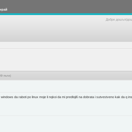
ирай
Добре дошъл/до
09 пъти)
indows da raboti po linux moje li nqkoi da mi predloji6 na dobrata i sutvestveno kak da q inst