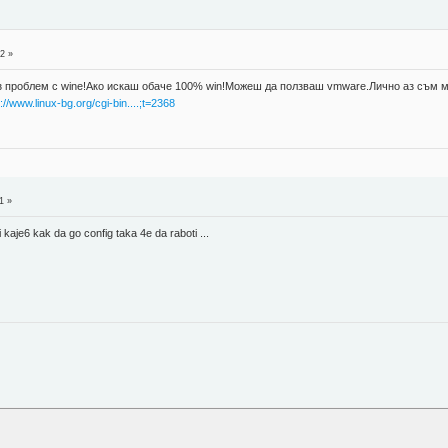
2 »
з проблем с wine!Ако искаш обаче 100% win!Можеш да ползваш vmware.Лично аз съм 
p://www.linux-bg.org/cgi-bin....;t=2368
1 »
kaje6 kak da go config taka 4e da raboti ...