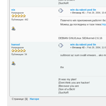
|SucKeR
nix
win da raboti pod lin
Напреднали
«
Отговор #1 -:
Feb 29, 2004, 10:4
Публикации: 442
Повечетo win приложения,работят бе
Можеш да погледнеш и тази тема:
htt
DEBIAN GNU/Linux SID/kernel-2.6.16
hansol
win da raboti pod lin
Напреднали
«
Отговор #2 -:
Feb 29, 2004, 11:0
Публикации: 54
su6tnost az sum svalil vmware... ako mi 
thx
|It was my plan!
|Dont think you are hacker!
|Becouse you are
|Son of a Bich!
|SucKeR
Страници: [
1
]
Нагоре