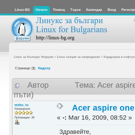
Linux-BG
Начало
Помощ
Търси
Календар
Вход
Регистр
Linux за българи: Форуми
>
Linux секция за напреднали
>
Хардуерни и софтуе
Страници: [
1
]
Надолу
Автор
Тема: Acer aspi
пъти)
mitko_to
Acer aspire on
Напреднали
«
-:
Mar 16, 2009, 08:52 »
Публикации: 39
Здравейте,