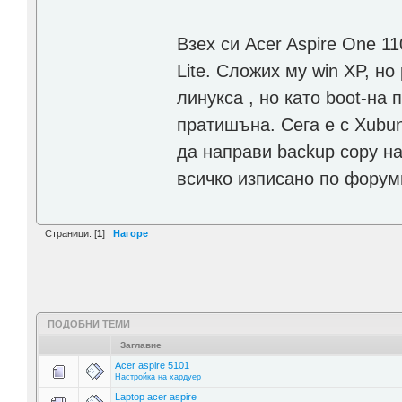
Взех си Acer Aspire One 1
Lite. Сложих му win XP, но
линукса , но като boot-на
пратишъна. Сега е с Xubun
да направи backup copy на
всичко изписано по форум
Страници: [
1
]
Нагоре
ПОДОБНИ ТЕМИ
Заглавие
Acer aspire 5101
Настройка на хардуер
Laptop acer aspire