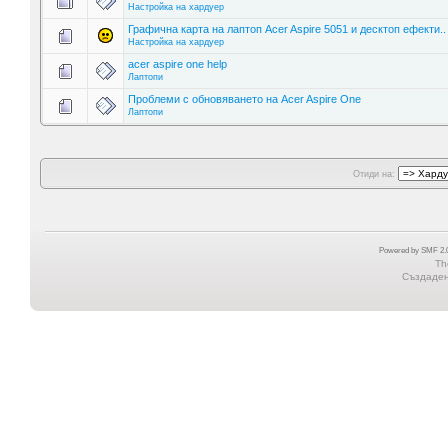
Настройка на хардуер
Графична карта на лаптоп Acer Aspire 5051 и десктоп ефекти..
Настройка на хардуер
acer aspire one help
Лаптопи
Проблеми с обновяването на Acer Aspire One
Лаптопи
Отиди на:
Powered by SMF 2.0
Th
Създадена