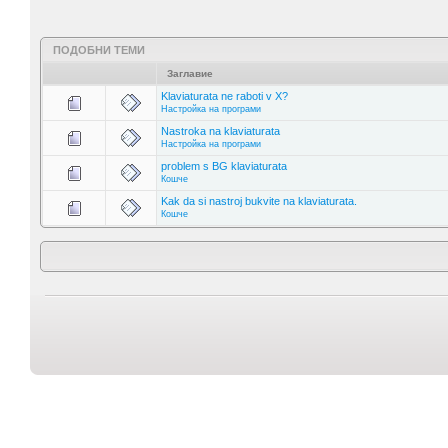
ПОДОБНИ ТЕМИ
Заглавие
Klaviaturata ne raboti v X?
Настройка на програми
Nastroka na klaviaturata
Настройка на програми
problem s BG klaviaturata
Кошче
Kak da si nastroj bukvite na klaviaturata.
Кошче