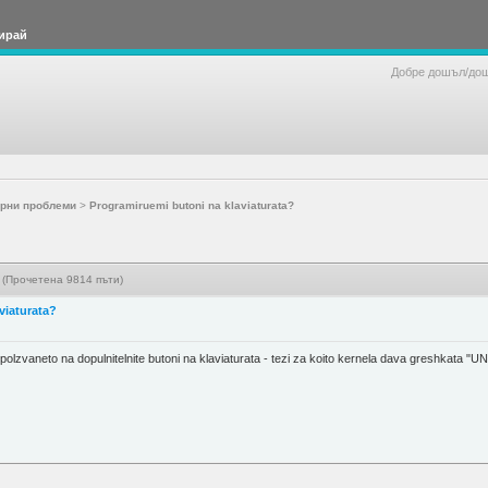
ирай
Добре дошъл/до
рни проблеми
>
Programiruemi butoni na klaviaturata?
? (Прочетена 9814 пъти)
viaturata?
polzvaneto na dopulnitelnite butoni na klaviaturata - tezi za koito kernela dava greshkat