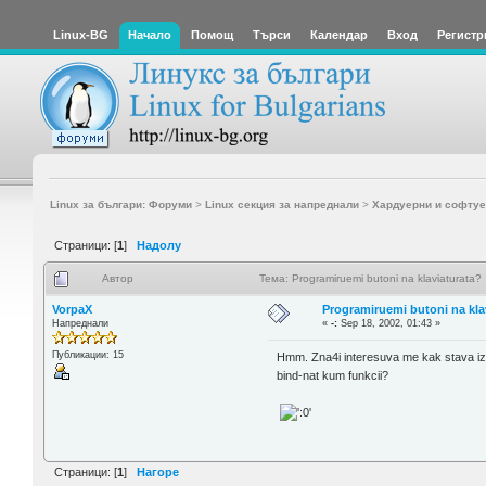
Linux-BG
Начало
Помощ
Търси
Календар
Вход
Регистр
Linux за българи: Форуми
>
Linux секция за напреднали
>
Хардуерни и софтуе
Страници: [
1
]
Надолу
Автор
Тема: Programiruemi butoni na klaviaturata
VorpaX
Programiruemi butoni na kla
Напреднали
«
-:
Sep 18, 2002, 01:43 »
Публикации: 15
Hmm. Zna4i interesuva me kak stava iz
bind-nat kum funkcii?
Страници: [
1
]
Нагоре