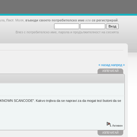
шла,
Гост
. Моля,
въведи своето потребителско име
или
се регистрирай
.
Влез с потребителско име, парола и продължителност на сесията
« назад
напред »
ИЗПЕЧАТАЙ
a "UNKNOWN SCANCODE". Kakvo trqbva da se napravi za da mogat tezi butoni da se
Активен
ИЗПЕЧАТАЙ