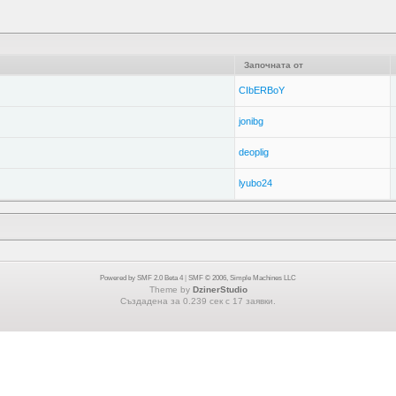
Започната от
CIbERBoY
jonibg
deoplig
lyubo24
Powered by SMF 2.0 Beta 4
|
SMF © 2006, Simple Machines LLC
Theme by
DzinerStudio
Създадена за 0.239 сек с 17 заявки.