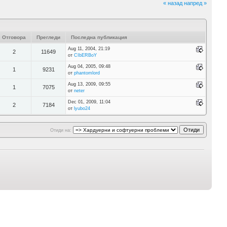
« назад
напред »
Отговора
Прегледи
Последна публикация
Aug 11, 2004, 21:19
2
11649
от
CIbERBoY
Aug 04, 2005, 09:48
1
9231
от
phantomlord
Aug 13, 2009, 09:55
1
7075
от
neter
Dec 01, 2009, 11:04
2
7184
от
lyubo24
Отиди на: