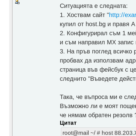
Ситуацията е следната:
1. Хоствам сайт "
http://ex
купил от host.bg и правя A
2. Конфигурирал съм 1 ме
и съм направил MX запис 
3. На пръв поглед всичко
пробвах да използвам адр
страница във фейсбук с ц
следнито "Въведете дейс
Така, че въпроса ми е сле
Възможно ли е моят пощен
че нямам обратен резолв 
Цитат
root@mail ~/ # host 88.203