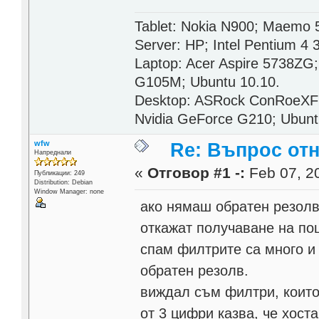
Tablet: Nokia N900; Maemo 
Server: HP; Intel Pentium 4
Laptop: Acer Aspire 5738ZG
G105M; Ubuntu 10.10.
Desktop: ASRock ConRoeXFi
Nvidia GeForce G210; Ubunt
wfw
Re: Въпрос от
Напреднали
«
Отговор #1 -:
Feb 07, 20
Публикации: 249
Distribution: Debian
Window Manager: none
ако нямаш обратен резолв
откажат получаване на по
спам филтрите са много и
обратен резолв.
виждал съм филтри, които
от 3 цифри казва, че хост