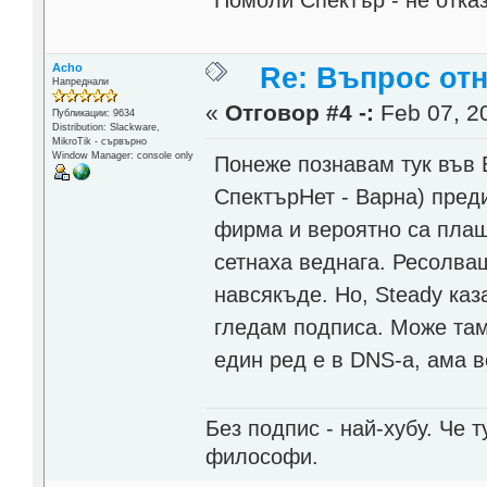
Acho
Re: Въпрос от
Напреднали
«
Отговор #4 -:
Feb 07, 20
Публикации: 9634
Distribution: Slackware,
MikroTik - сървърно
Window Manager: console only
Понеже познавам тук във 
СпектърНет - Варна) преди
фирма и вероятно са плаща
сетнаха веднага. Ресолва
навсякъде. Но, Steady каза
гледам подписа. Може там
един ред е в DNS-а, ама 
Без подпис - най-хубу. Че 
философи.