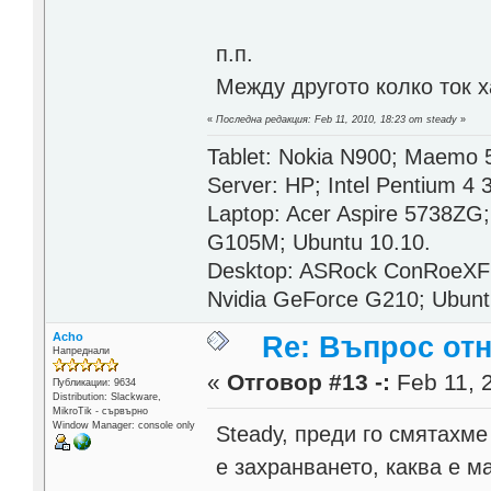
п.п.
Между другото колко ток 
«
Последна редакция: Feb 11, 2010, 18:23 от steady
»
Tablet: Nokia N900; Maemo 
Server: HP; Intel Pentium 4
Laptop: Acer Aspire 5738ZG
G105M; Ubuntu 10.10.
Desktop: ASRock ConRoeXFi
Nvidia GeForce G210; Ubunt
Acho
Re: Въпрос от
Напреднали
«
Отговор #13 -:
Feb 11, 
Публикации: 9634
Distribution: Slackware,
MikroTik - сървърно
Window Manager: console only
Steady, преди го смятахме
е захранването, каква е м