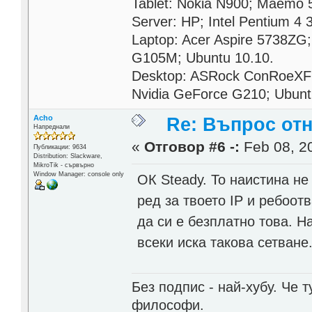
Tablet: Nokia N900; Maemo 
Server: HP; Intel Pentium 4
Laptop: Acer Aspire 5738ZG
G105M; Ubuntu 10.10.
Desktop: ASRock ConRoeXFi
Nvidia GeForce G210; Ubunt
Acho
Re: Въпрос от
Напреднали
«
Отговор #6 -:
Feb 08, 20
Публикации: 9634
Distribution: Slackware,
MikroTik - сървърно
Window Manager: console only
ОК Steady. То наистина не
ред за твоето IP и ребоот
да си е безплатно това. Н
всеки иска такова сетване
Без подпис - най-хубу. Че 
философи.