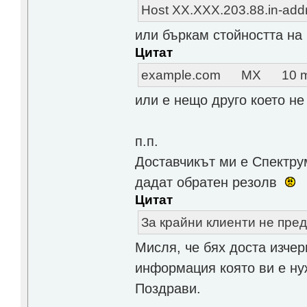
Host XX.XXX.203.88.in-add
или бъркам стойността на 
Цитат
example.com MX 10 mai
или е нещо друго което не
п.п.
Доставчикът ми е Спектрум
дадат обратен резолв
Цитат
За крайни клиенти не пред
Мисля, че бях доста изчер
информация която ви е ну
Поздрави.