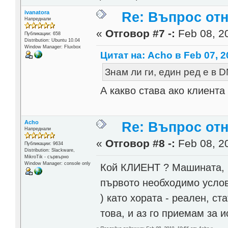
ivanatora
Re: Въпрос от
Напреднали
«
Отговор #7 -:
Feb 08, 20
Публикации: 658
Distribution: Ubuntu 10.04
Window Manager: Fluxbox
Цитат на: Acho в Feb 07, 2
Знам ли ги, един ред е в 
А какво става ако клиента
Acho
Re: Въпрос от
Напреднали
«
Отговор #8 -:
Feb 08, 20
Публикации: 9634
Distribution: Slackware,
MikroTik - сървърно
Window Manager: console only
Кой КЛИЕНТ ? Машината, н
първото необходимо условие
) като хората - реален, ст
това, и аз го приемам за и