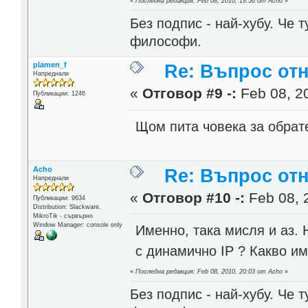
«
Последна редакция: Feb 08, 2010, 19:56 от Acho
»
Без подпис - най-хубу. Че 
философи.
plamen_f
Re: Въпрос от
Напреднали
«
Отговор #9 -:
Feb 08, 20
Публикации: 1246
Щом пита човека за обрат
Acho
Re: Въпрос от
Напреднали
«
Отговор #10 -:
Feb 08, 
Публикации: 9634
Distribution: Slackware,
MikroTik - сървърно
Window Manager: console only
Именно, така мисля и аз. 
с динамично IP ? Какво им
«
Последна редакция: Feb 08, 2010, 20:03 от Acho
»
Без подпис - най-хубу. Че 