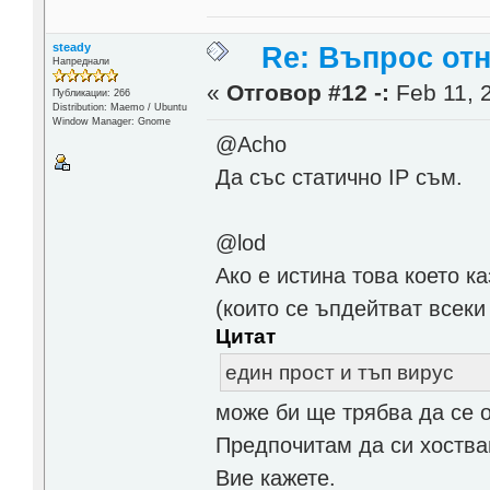
steady
Re: Въпрос от
Напреднали
«
Отговор #12 -:
Feb 11, 
Публикации: 266
Distribution: Maemo / Ubuntu
Window Manager: Gnome
@Acho
Да със статично IP съм.
@lod
Ако е истина това което к
(които се ъпдейтват всеки
Цитат
един прост и тъп вирус
може би ще трябва да се о
Предпочитам да си хоства
Вие кажете.