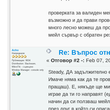
проверката за валиден мей
възможно и да прави пров
много лесно можеш да про
мейл сървър с обратен ре
Acho
Re: Въпрос от
Напреднали
«
Отговор #2 -:
Feb 07, 20
Публикации: 9634
Distribution: Slackware,
MikroTik - сървърно
Window Manager: console only
Steady, ДА задължително е
Имаче няма как да те про
пращаш). Е, някъде ще мин
играе да ти го направят (
начин да си ползваш мейл
през друг в който си описа