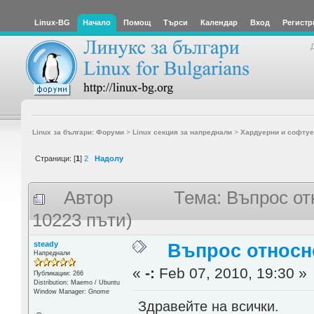
Linux-BG
Начало
Помощ
Търси
Календар
Вход
Регистр
Linux за българи: Форуми
>
Linux секция за напреднали
>
Хардуерни и софтуе
Страници: [
1
]
2
Надолу
Автор
Тема: Въпрос от
10223 пъти)
steady
Въпрос относн
Напреднали
«
-:
Feb 07, 2010, 19:30 »
Публикации: 266
Distribution: Maemo / Ubuntu
Window Manager: Gnome
Здравейте на всички.