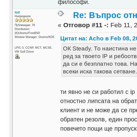
философи.
lod
Re: Въпрос от
Напреднали
«
Отговор #11 -:
Feb 11, 2
Публикации: 76
Distribution:
(K)Ubuntu/FreeBSD
Цитат на: Acho в Feb 08, 2
Window Manager: Gnome/KDE
ОК Steady. То наистина не
LPIC-3, CCNP, MCT, MCSE,
VW Golf Driver
ред за твоето IP и ребоот
да си е безплатно това. На
всеки иска такова сетване
ти явно не си работил с ip
отностно липсата на обрат
клиент и не може да се п
обратен резолв, един прос
повечето пощи ще пропуск