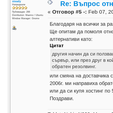
steady
Re: Въпрос от
Напреднали
«
Отговор #5 -:
Feb 07, 20
Публикации: 266
Distribution: Maemo / Ubuntu
Window Manager: Gnome
Благодаря на всички за ра
Ще опитам да помоля отно
алтернативи като:
Цитат
другия начин да си ползв
сървър, или през друг в ко
обратен резолвинг.
или смяна на доставчика с
2006г. ми направиха обрат
или да си купя хостинг по
Поздрави.