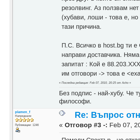
резолвинг. Аз ползвам нет
(хубави, лоши - това е, н
тази причина.
П.С. Всичко в host.bg ти 
направи доставчика. Няма 
запитат : Кой е 88.203.XX
им отговори -> това е <ex
«
Последна редакция: Feb 07, 2010, 20:25 от Acho
»
Без подпис - най-хубу. Че 
философи.
plamen_f
Re: Въпрос от
Напреднали
«
Отговор #3 -:
Feb 07, 20
Публикации: 1246
Помоли Спектър - не отказ