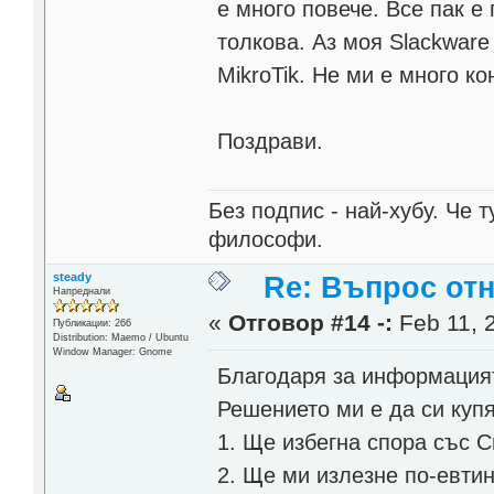
е много повече. Все пак е
толкова. Аз моя Slackware
MikroTik. Не ми е много к
Поздрави.
Без подпис - най-хубу. Че 
философи.
steady
Re: Въпрос от
Напреднали
«
Отговор #14 -:
Feb 11, 
Публикации: 266
Distribution: Maemo / Ubuntu
Window Manager: Gnome
Благодаря за информация
Решението ми е да си купя
1. Ще избегна спора със С
2. Ще ми излезне по-евти