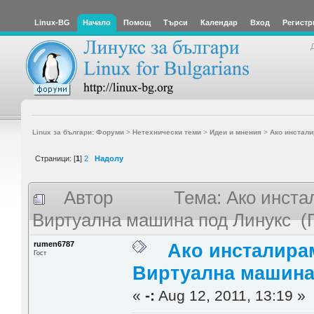
Linux-BG
Начало
Помощ
Търси
Календар
Вход
Регистр
Linux за българи: Форуми
>
Нетехнически теми
>
Идеи и мнения
>
Ако инстали
Страници: [
1
]
2
Надолу
Автор
Тема: Ако инст
Виртуална машина под Линукс (П
rumen6787
Ако инсталира
Гост
Виртуална машина
«
-:
Aug 12, 2011, 13:19 »