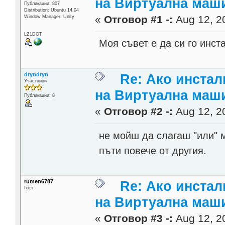
на Виртуална маш
Публикации: 807
Distribution: Ubuntu 14.04
«
Отговор #1 -:
Aug 12, 20
Window Manager: Unity
LZ1DOT
Моя съвет е да си го инст
dryndryn
Re: Ако инста
Участници
на Виртуална маш
Публикации: 8
«
Отговор #2 -:
Aug 12, 20
не мойш да слагаш "или" м
пъти повече от другия.
rumen6787
Re: Ако инста
Гост
на Виртуална маш
«
Отговор #3 -:
Aug 12, 20