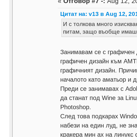
«
Отговор #7 -:
Aug 12, 20
Цитат на: v13 в Aug 12, 20
И с толкова много изисква
питам, защо въобще имаш и
Занимавам се с графичен 
графичен дизайн към АМТИ
графичният дизайн. Причин
началото като аматьор и д
Преди се занимавах с Adobe
да станат под Wine за Linu
Photoshop.
След това подкарах Windo
набези на един луд, не зн
кракера мин ах на линукс с