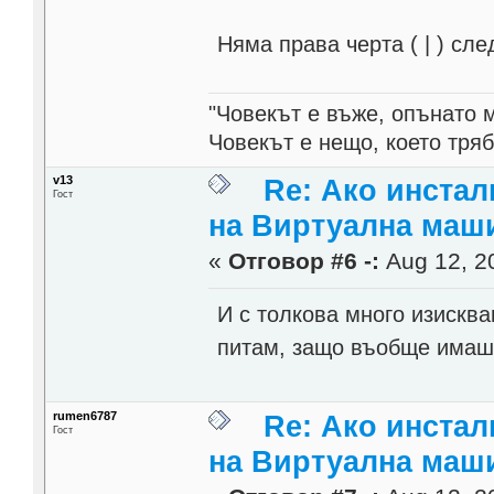
Няма права черта ( | ) сле
"Човекът е въже, опънато 
Човекът е нещо, което тря
v13
Re: Ако инста
Гост
на Виртуална маш
«
Отговор #6 -:
Aug 12, 20
И с толкова много изисква
питам, защо въобще имаш 
rumen6787
Re: Ако инста
Гост
на Виртуална маш