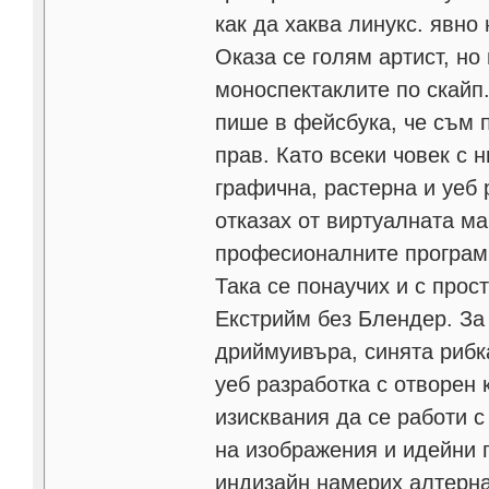
как да хаква линукс. явно
Оказа се голям артист, но
моноспектаклите по скайп.
пише в фейсбука, че съм п
прав. Като всеки човек с 
графична, растерна и уеб 
отказах от виртуалната ма
професионалните програми
Така се понаучих и с прос
Екстрийм без Блендер. За 
дриймуивъра, синята рибк
уеб разработка с отворен
изисквания да се работи 
на изображения и идейни 
индизайн намерих алтерна