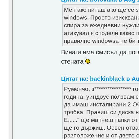
Мен ако питаш ако ще се 
windows. Просто изисквани
спира за ежедневни нужди 
атакувал я сподели какво 
правилно windowsa не би 
Винаги има смисъл да пог
стената
Цитат на: backinblack в Au
Руменчо, з*****************
година, уиндоус ползвам с
да имаш инсталирани 2 ОС-
трябва. Правиш си диска на
Е......" ще мапнеш папки 
ще го държиш. Освен отва
разположение и от двете 