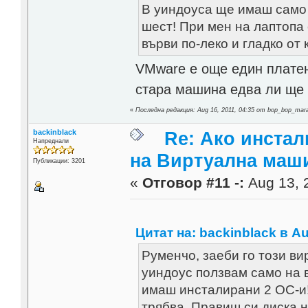
В уиндоуса ще имаш само 
шест! При мен на лаптопа 
върви по-леко и гладко от
VMware е още един платен
стара машина едва ли ще 
«
Последна редакция: Aug 16, 2011, 04:35 от bop_bop_mar
backinblack
Re: Ако инста
Напреднали
на Виртуална маш
Публикации: 3201
«
Отговор #11 -:
Aug 13, 2
Цитат на: backinblack в Au
Руменчо, заеби го този ви
уиндоус ползвам само на 
имаш инсталирани 2 ОС-и! 
трябва. Правиш си диска на