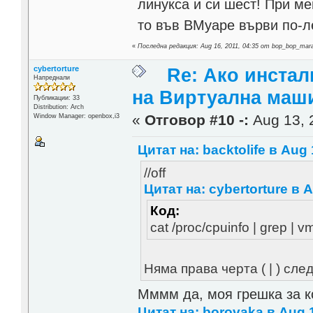
линукса и си шест! При ме
то във ВМуаре върви по-ле
«
Последна редакция: Aug 16, 2011, 04:35 от bop_bop_mar
cybertorture
Re: Ако инста
Напреднали
на Виртуална маш
Публикации: 33
Distribution: Arch
«
Отговор #10 -:
Aug 13, 
Window Manager: openbox,i3
Цитат на: backtolife в Aug 
//off
Цитат на: cybertorture в A
Код:
cat /proc/cpuinfo | grep | v
Няма права черта ( | ) след
Мммм да, моя грешка за к
Цитат на: borovaka в Aug 1