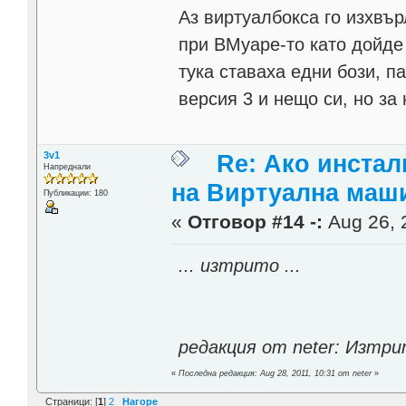
Аз виртуалбокса го изхвър
при ВМуаре-то като дойде
тука ставаха едни бози, п
версия 3 и нещо си, но з
3v1
Re: Ако инста
Напреднали
на Виртуална маш
Публикации: 180
«
Отговор #14 -:
Aug 26, 
... изтрито ...
редакция от neter: Изтр
«
Последна редакция: Aug 28, 2011, 10:31 от neter
»
Страници: [
1
]
2
Нагоре