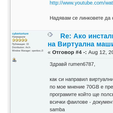
http://www.youtube.com/w
Надявам се линковете да с
cybertorture
Re: Ако инста
Напреднали
на Виртуална маш
Публикации: 33
Distribution: Arch
«
Отговор #4 -:
Aug 12, 20
Window Manager: openbox,i3
Здравй rumen6787,
как си направил виртуални
по мое мнение 70GB е пре
програмите който ще полс
всички фаилове - докумен
samba