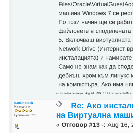
Files\Oracle\VirtualGuestA
машина Windows 7 се реста
По този начин ще се рабо
файловете в споделената 
5. Включваш виртуалната 
Network Drive (Интернет в
инсталацията) и намирате 
Само не знам как да спод
дебиън, хром към линукс 
на компютъра. Ако има ня
«
Последна редакция: Aug 14, 2011, 17:29 от rumen6787
»
backinblack
Re: Ако инста
Напреднали
на Виртуална маш
Публикации: 3201
«
Отговор #13 -:
Aug 16, 