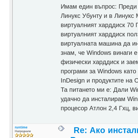
Имам един въпрос: Преди
Линукс Убунту и в Линукс 
виртуалният харддиск 70 Г
виртуалният харддиск пол
виртуалната машина да и
знам, че Windows винаги 
физически харддиск и заем
програми за Windows като A
InDesign и продуктите на C
Та питането ми е: Дали W
удачно да инсталирам Win
процесор Атлон 2,4 Гхц, в
runtime
Re: Ако инста
Напреднали