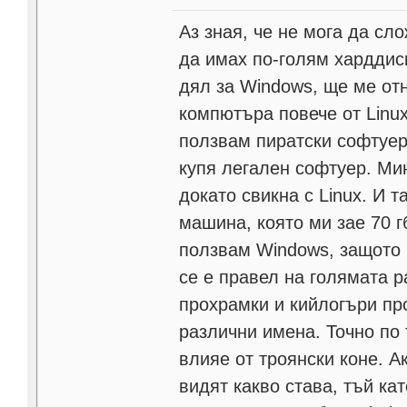
Аз зная, че не мога да сл
да имах по-голям харддиск
дял за Windows, ще ме от
компютъра повече от Linux 
ползвам пиратски софтуер
купя легален софтуер. Мин
докато свикна с Linux. И 
машина, която ми зае 70 г
ползвам Windows, защото б
се е правел на голямата 
прохрамки и кийлогъри пр
различни имена. Точно по 
влияе от троянски коне. А
видят какво става, тъй кат