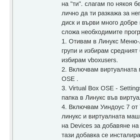
на "ти". слагам по някоя 
лично да ти разкажа за не
диск и върви много добре н
сложа необходимите прогр
1. Отивам в Линукс Меню-
групи и избирам средният 
избирам vboxusers.
2. Включвам виртуалната 
OSE .
3. Virtual Box OSE - Setti
папка в Линукс във вирту
4. Включвам Уиндоус 7 от 
линукс и виртуалната маши
на Devices за добавяне н
тази добавка се инсталир