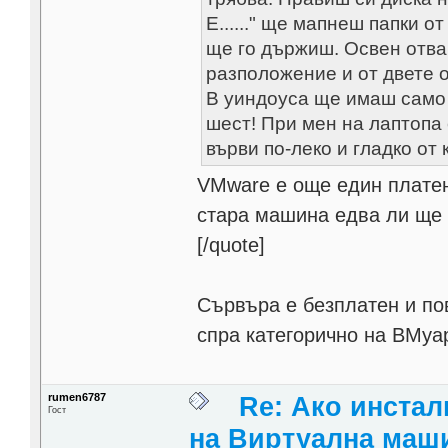
Е......" ще мапнеш папки 
ще го държиш. Освен отва
разположение и от двете 
В уиндоуса ще имаш само 
шест! При мен на лаптопа 
върви по-леко и гладко от
VMware е още един платен
стара машина едва ли ще 
[/quote]
Сървъра е безплатен и по
спра категорично на ВМуар
rumen6787
Re: Ако инста
Гост
на Виртуална маш