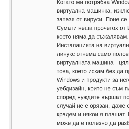
Когато ми потрябва Windo
виртуална машинка, изклю
запазя от вируси. Поне се
Сумати неща прочетох от И
което няма да съжалявам.
Инсталацията на виртуалн
линукс отнема само полови
виртуалната машина - цял
това, което искам без да 
Windows и продукти за нег
уебдизайн, които не съм п
според нуждите вършат по 
случай не е орязан, даже 
крадем и някои я плащат.
може да е полезно да раз