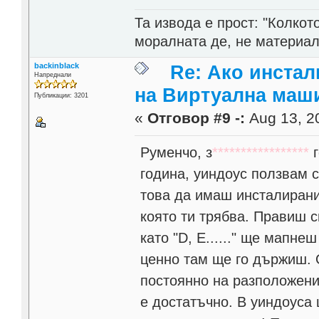
Та извода е прост: "Колкот
моралната де, не материал
backinblack
Re: Ако инста
Напреднали
на Виртуална маш
Публикации: 3201
«
Отговор #9 -:
Aug 13, 20
Руменчо, з
*****************
г
година, уиндоус ползвам 
това да имаш инсталирани
която ти трябва. Правиш с
като "D, Е......" ще мапне
ценно там ще го държиш. 
постоянно на разположени
е достатъчно. В уиндоуса