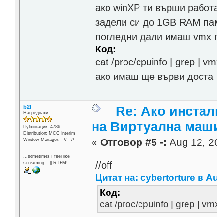
ако winXP ти върши работа
задели си до 1GB RAM пам
погледни дали имаш vmx 
Код:
cat /proc/cpuinfo | grep | vm
ако имаш ще върви доста 
b2l
Re: Ако инста
Напреднали
на Виртуална маш
Публикации: 4786
Distribution: MCC Interim
«
Отговор #5 -:
Aug 12, 20
Window Manager: - // - // -
...sometimes I feel like
//off
screaming... || RTFM!
Цитат на: cybertorture в Au
Код:
cat /proc/cpuinfo | grep | vm