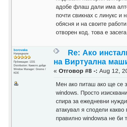
адобе флаш дали има алте
почти свикнах с линукс и 
обясня и на своите работи
отворен код. това е засега
borovaka
Re: Ако инста
Напреднали
на Виртуална маш
Публикации: 1331
Distribution: Каквото дойде
«
Отговор #8 -:
Aug 12, 20
Window Manager: Gnome /
KDE
Мен ако питаш ако ще се 
windows. Просто изисквани
спира за ежедневни нужди
атакувал я сподели какво 
правилно windowsa не би 