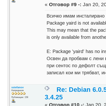
«
Отговор #9 -:
Jan 20, 20
Всичко имам инсталирано о
Package yaird is not availab
This may mean that the pack
is only available from anoth
E: Package 'yaird' has no in
Освен да пробвам с лени в
при сентос по дефолт същ
записал кои ми трябват, и
sstefanov
Re: Debian 6.0.
Напреднали
3.4.25
Публикации: 158
«
Отговор #10 -:
Jan 20, 