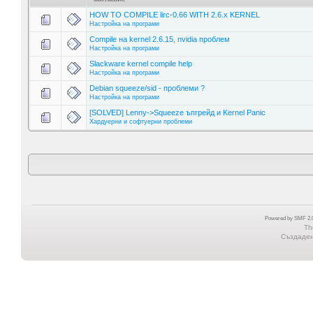
HOW TO COMPILE lirc-0.66 WITH 2.6.x KERNEL
Настройка на програми
Compile на kernel 2.6.15, nvidia проблем
Настройка на програми
Slackware kernel compile help
Настройка на програми
Debian squeeze/sid - проблеми ?
Настройка на програми
[SOLVED] Lenny->Squeeze ъпгрейд и Kernel Panic
Хардуерни и софтуерни проблеми
Powered by SMF 2.0
Th
Създадена