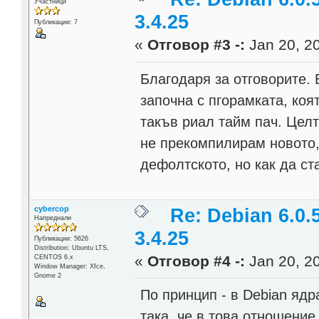
Участници
3.4.25
Публикации: 7
«
Отговор #3 -:
Jan 20, 20
Благодаря за отговорите. 
започна с пгорамката, коя
такъв риал тайм пач. Цел
не прекомпилирам новото,
дефолтското, но как да ст
cybercop
Re: Debian 6.0.
Напреднали
3.4.25
Публикации: 5626
Distribution: Ubuntu LTS,
«
Отговор #4 -:
Jan 20, 20
CENTOS 6.x
Window Manager: Xfce,
Gnome 2
По принцип - в Debian яд
така, че в това отношени