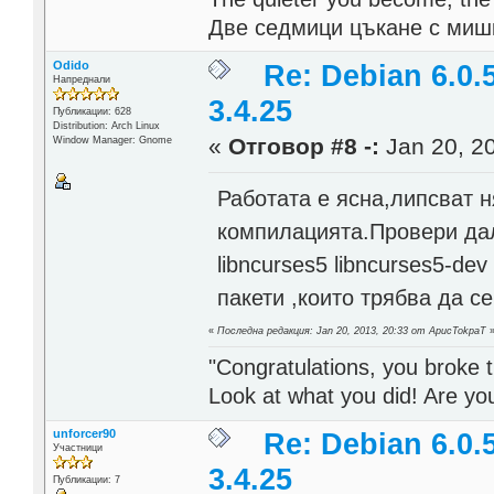
Две седмици цъкане с мишк
Odido
Re: Debian 6.0.
Напреднали
3.4.25
Публикации: 628
Distribution: Arch Linux
«
Отговор #8 -:
Jan 20, 20
Window Manager: Gnome
Работата е ясна,липсват 
компилацията.Провери дали
libncurses5 libncurses5-dev
пакети ,които трябва да с
«
Последна редакция: Jan 20, 2013, 20:33 от ApucTokpaT
"Congratulations, you broke t
Look at what you did! Are y
unforcer90
Re: Debian 6.0.
Участници
3.4.25
Публикации: 7