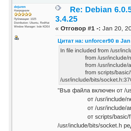
dejuren
Re: Debian 6.0.
Напреднали
3.4.25
Публикации: 1025
Distribution: Ubuntu, RedHat
«
Отговор #1 -:
Jan 20, 20
Window Manager: lxde KDE4
Цитат на: unforcer90 в Jan 
In file included from /usr/in
from /usr/include/neti
from /usr/include/arpa
from scripts/basic/fix
/usr/include/bits/socket.h:37
"Във файла включен от /usr
от /usr/include/netine
от /usr/include/arpa/
от scripts/basic/fixd
/usr/include/bits/socket.h 