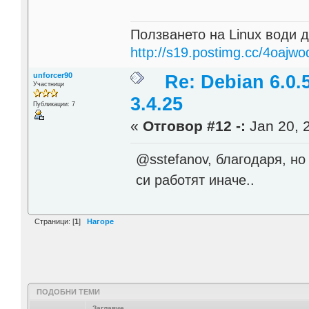
Ползването на Linux води д
http://s19.postimg.cc/4oajwo
unforcer90
Re: Debian 6.0.
Участници
3.4.25
Публикации: 7
«
Отговор #12 -:
Jan 20, 
@sstefanov, благодаря, но
си работят иначе..
Страници: [
1
]
Нагоре
ПОДОБНИ ТЕМИ
Заглавие