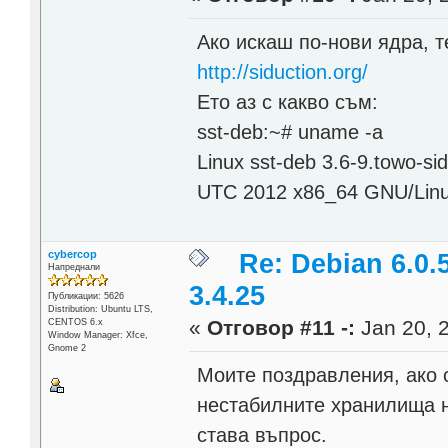
Ако искаш по-нови ядра, те
http://siduction.org/
Ето аз с какво съм:
sst-deb:~# uname -a
Linux sst-deb 3.6-9.towo-
UTC 2012 x86_64 GNU/Lin
cybercop
Re: Debian 6.0.
Напреднали
3.4.25
Публикации: 5626
Distribution: Ubuntu LTS,
«
Отговор #11 -:
Jan 20, 2
CENTOS 6.x
Window Manager: Xfce,
Gnome 2
Моите поздравления, ако 
нестабилните хранилища 
става въпрос.