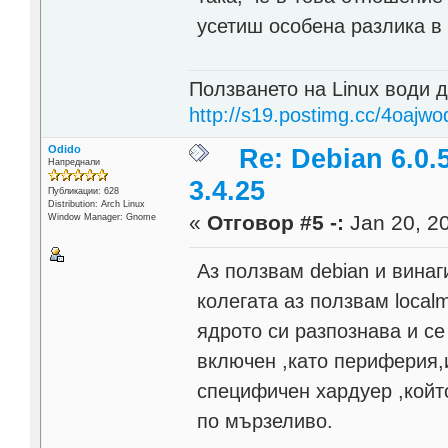
усетиш особена разлика в 
Ползването на Linux води д
http://s19.postimg.cc/4oajwo
Odido
Re: Debian 6.0.
Напреднали
3.4.25
Публикации: 628
Distribution: Arch Linux
«
Отговор #5 -:
Jan 20, 20
Window Manager: Gnome
Аз ползвам debian и винаг
колегата аз ползвам local
ядрото си разпознава и се
включен ,като периферия,
специфичен хардуер ,койт
по мързеливо.