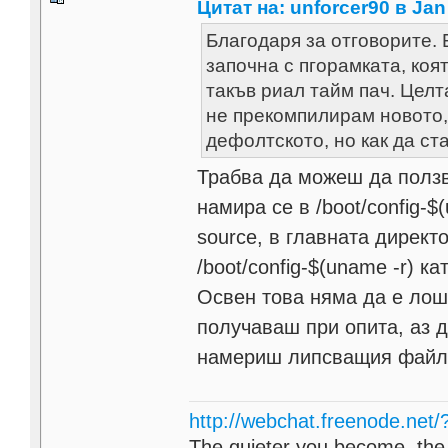
Цитат на: unforcer90 в Jan 
Благодаря за отговорите. 
започна с пгорамката, коя
такъв риал тайм пач. Целт
не прекомпилирам новото,
дефолтското, но как да ст
Трабва да можеш да ползв
намира се в /boot/config-$
source, в главната дирек
/boot/config-$(uname -r) ка
Освен това няма да е лош
получаваш при опита, аз 
намериш липсващия файл
http://webchat.freenode.net
The quieter you become, the 