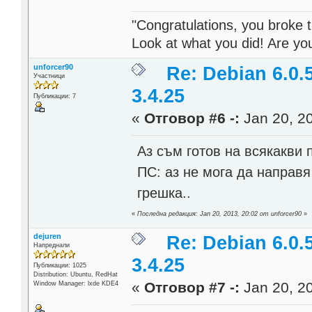
"Congratulations, you broke t
Look at what you did! Are y
unforcer90
Re: Debian 6.0.
Участници
3.4.25
Публикации: 7
«
Отговор #6 -:
Jan 20, 20
Аз съм готов на всякакви
ПС: аз не мога да направя
грешка..
«
Последна редакция: Jan 20, 2013, 20:02 от unforcer90
»
dejuren
Re: Debian 6.0.
Напреднали
3.4.25
Публикации: 1025
Distribution: Ubuntu, RedHat
«
Отговор #7 -:
Jan 20, 20
Window Manager: lxde KDE4