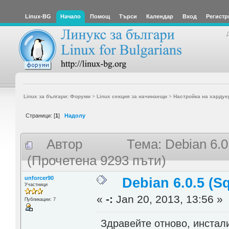
Linux-BG
Начало
Помощ
Търси
Календар
Вход
Регистр
Linux за българи: Форуми
>
Linux секция за начинаещи
>
Настройка на хардуе
Страници: [
1
]
Надолу
Автор
Тема: Debian 6.0
(Прочетена 9293 пъти)
unforcer90
Debian 6.0.5 (S
Участници
«
-:
Jan 20, 2013, 13:56 »
Публикации: 7
Здравейте отново, инстали