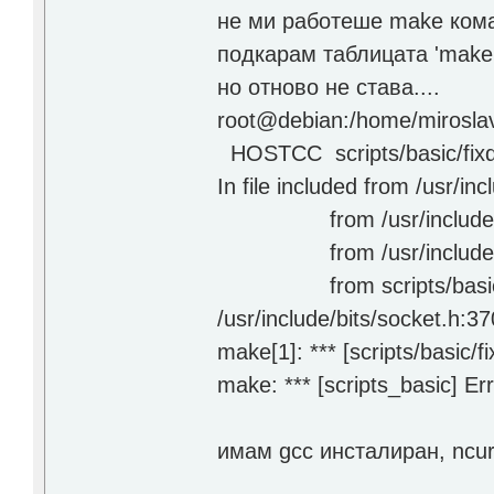
не ми работеше make коман
подкарам таблицата 'make
но отново не става....
root@debian:/home/mirosla
HOSTCC scripts/basic/fix
In file included from /usr/in
from /usr/include/net
from /usr/include/arp
from scripts/basic/fi
/usr/include/bits/socket.h:37
make[1]: *** [scripts/basic/f
make: *** [scripts_basic] Er
имам gcc инсталиран, ncu