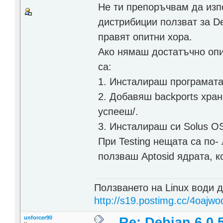
Не ти препоръчвам да изп
дистрибиции ползват за De
правят опитни хора.
Ако нямаш достатъчно опи
са:
1. Инсталираш програмата 
2. Добавяш backports хра
успееш/.
3. Инсталираш си Solus O
При Testing нещата са по
ползваш Aptosid ядрата, к
Ползването на Linux води д
http://s19.postimg.cc/4oajwo
unforcer90
Re: Debian 6.0.