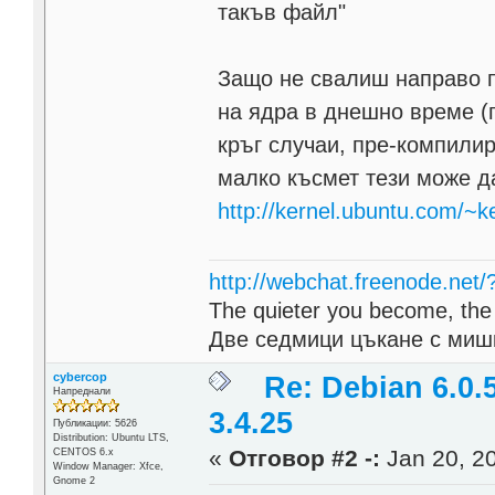
такъв файл"
Защо не свалиш направо 
на ядра в днешно време (
кръг случаи, пре-компилир
малко късмет тези може да
http://kernel.ubuntu.com/~k
http://webchat.freenode.net
The quieter you become, the 
Две седмици цъкане с мишк
cybercop
Re: Debian 6.0.
Напреднали
3.4.25
Публикации: 5626
Distribution: Ubuntu LTS,
«
Отговор #2 -:
Jan 20, 20
CENTOS 6.x
Window Manager: Xfce,
Gnome 2