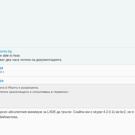
buntu-bg
 able to hear.
ват два часа четене на документацията.
64
33 »
:20
ата в Убунту е разрешена.
tners хранилищата и изпълняваш в терминал :
сех абсолютния минимум за LXDE да тръгне. Скайпа ми е skype-4.2.0.11.tar.bz2, не е
библиотеки,