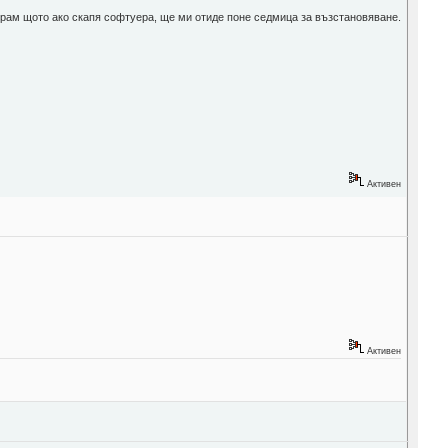
тирам щото ако скапя софтуера, ще ми отиде поне седмица за възстановяване.
Активен
Активен