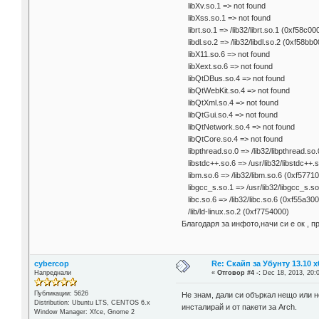
libXv.so.1 => not found
libXss.so.1 => not found
librt.so.1 => /lib32/librt.so.1 (0xf58c00
libdl.so.2 => /lib32/libdl.so.2 (0xf58bb
libX11.so.6 => not found
libXext.so.6 => not found
libQtDBus.so.4 => not found
libQtWebKit.so.4 => not found
libQtXml.so.4 => not found
libQtGui.so.4 => not found
libQtNetwork.so.4 => not found
libQtCore.so.4 => not found
libpthread.so.0 => /lib32/libpthread.so
libstdc++.so.6 => /usr/lib32/libstdc++.
libm.so.6 => /lib32/libm.so.6 (0xf5771
libgcc_s.so.1 => /usr/lib32/libgcc_s.s
libc.so.6 => /lib32/libc.so.6 (0xf55a30
/lib/ld-linux.so.2 (0xf7754000)
Благодаря за инфото,начи си е ок , п
cybercop
Re: Скайп за Убунту 13.10 х
Напреднали
«
Отговор #4 -:
Dec 18, 2013, 20:
Публикации: 5626
Не знам, дали си объркал нещо или не
Distribution: Ubuntu LTS, CENTOS 6.x
инсталирай и от пакети за Arch.
Window Manager: Xfce, Gnome 2