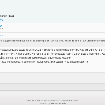
яване. Факт.
png
64
54 »
:08
е, защото почти нищо не ти се разбира от написаното. Казах ти кой е най- лесният и тест
 хранилищата за да тръгне LXDE и другото е компилирано от git. Намам QT4, QT5 е, и 
IBRARY_PATH пак върви. Но това значи, че трябва да пазя и 13.04 и да е монтиран. Ка
айп, а някои вече ги имам компилирани и ще стане мазало.
става, но повредата си е в моя телевизор. Благодаря ти за информацията.
Powered by SMF 2.0 Beta 4
|
SMF © 2006, Simple Machines LLC
Theme by
DzinerStudio