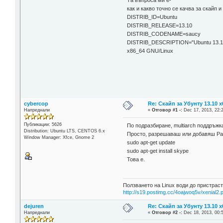
Та въпроса ми е-
как и какво точно се качва за скайп
DISTRIB_ID=Ubuntu
DISTRIB_RELEASE=13.10
DISTRIB_CODENAME=saucy
DISTRIB_DESCRIPTION="Ubuntu 13.1
x86_64 GNU/Linux
cybercop
Re: Скайп за Убунту 13.10 х
Напреднали
«
Отговор #1 -:
Dec 17, 2013, 22:
Публикации: 5626
По подразбиране, multiarch поддръжк
Distribution: Ubuntu LTS, CENTOS 6.x
Просто, разрешаваш или добавяш Par
Window Manager: Xfce, Gnome 2
sudo apt-get update
sudo apt-get install skype
Това е.
Ползването на Linux води до пристраст
http://s19.postimg.cc/4oajwoq5v/xenial2.
dejuren
Re: Скайп за Убунту 13.10 х
Напреднали
«
Отговор #2 -:
Dec 18, 2013, 00: