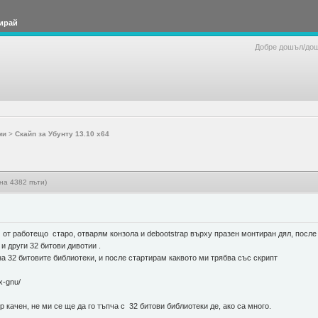
ирай
Добре дошъл/до
ми
>
Скайп за Убунту 13.10 х64
на 4382 пъти)
 от работещо старо, отварям конзола и debootstrap върху празен монтиран дял, после 
 и други 32 битови дивотии .
а 32 битовите библиотеки, и после стартирам каквото ми трябва със скрипт
x-gnu/
качен, не ми се ще да го тъпча с 32 битови библиотеки де, ако са много.