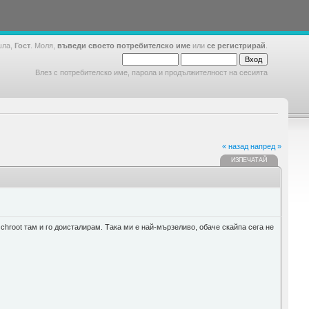
шла,
Гост
. Моля,
въведи своето потребителско име
или
се регистрирай
.
Влез с потребителско име, парола и продължителност на сесията
« назад
напред »
ИЗПЕЧАТАЙ
chroot там и го доисталирам. Така ми е най-мързеливо, обаче скайпа сега не