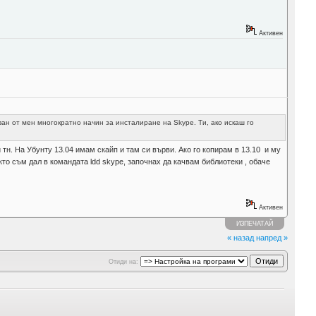
Активен
ван от мен многократно начин за инсталиране на Skype. Ти, ако искаш го
тн. На Убунту 13.04 имам скайп и там си върви. Ако го копирам в 13.10 и му
кто съм дал в командата ldd skype, започнах да качвам библиотеки , обаче
Активен
ИЗПЕЧАТАЙ
« назад
напред »
Отиди на: