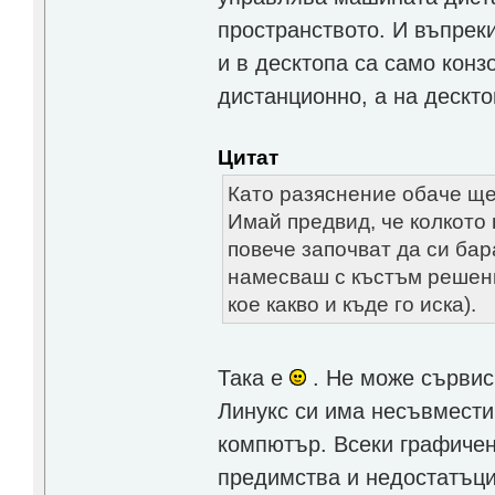
пространството. И въпреки
и в десктопа са само конз
дистанционно, а на дескто
Цитат
Като разяснение обаче ще 
Имай предвид, че колкото
повече започват да си бар
намесваш с къстъм решени
кое какво и къде го иска).
Така е
. Не може сървиси
Линукс си има несъвмести
компютър. Всеки графичен
предимства и недостатъци