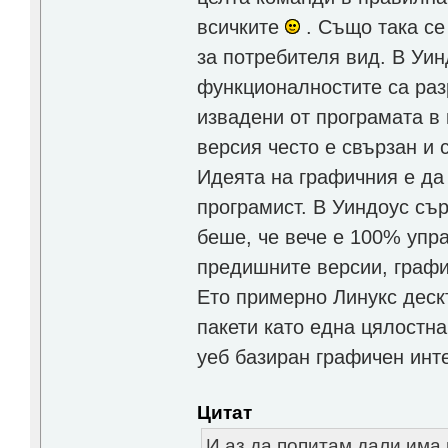
всичките
. Също така се
за потребителя вид. В Уин
функционалностите са раз
извадени от програмата в
версия често е свързан и 
Идеята на графичния е да 
програмист. В Уиндоус съ
беше, че вече е 100% упра
предишните версии, граф
Ето примерно Линукс деск
пакети като една цялостн
уеб базиран графичен инт
Цитат
И аз,да попитам дали има