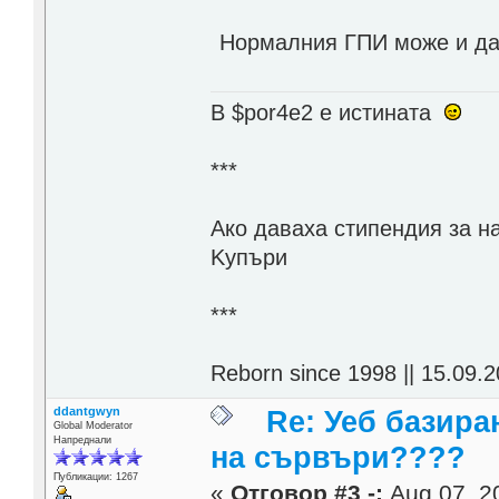
Нормалния ГПИ може и да м
В $por4e2 e истината
***
Aко даваха стипендия за н
Kупъри
***
Reborn since 1998 || 15.09.2
ddantgwyn
Re: Уеб базира
Global Moderator
Напреднали
на сървъри????
Публикации: 1267
«
Отговор #3 -:
Aug 07, 20