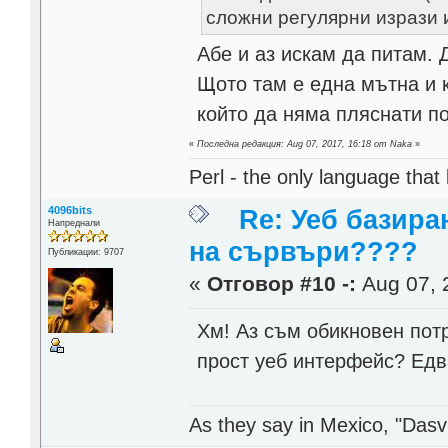
сложни регулярни изрази и
Абе и аз искам да питам.
Щото там е една мътна и
който да няма пляснати по
«
Последна редакция: Aug 07, 2017, 16:18 от Naka
»
Perl - the only language that
4096bits
Re: Уеб базира
Напреднали
на сървъри????
Публикации: 9707
«
Отговор #10 -:
Aug 07, 
Хм! Аз съм обикновен потр
прост уеб интерфейс? Едв
As they say in Mexico, "Dasvi