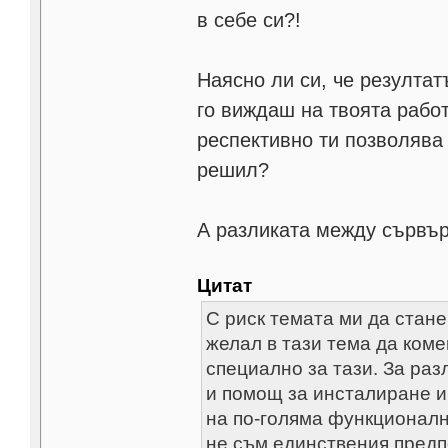
в себе си?!
Наясно ли си, че резултат
го виждаш на твоята работ
респективно ти позволява
решил?
А разликата между сървър 
Цитат
С риск темата ми да стан
желал в тази тема да ко
специално за тази. За ра
и помощ за инсталиране и
на по-голяма функционално
не съм единствения предп