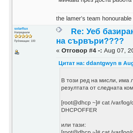
the lamer's team honourabl
solarflux
Re: Уеб базира
Напреднали
на сървъри????
Публикации: 100
«
Отговор #4 -:
Aug 07, 20
Цитат на: ddantgwyn в Aug
В този ред на мисли, има
резултата от следната ко
[root@dhcp ~]# cat /var/log
DHCPOFFER
или тази:
[root@dhcp ~]# cat /var/log