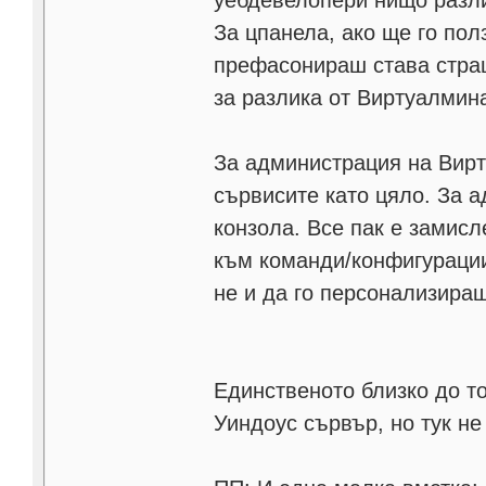
уебдевелопери нищо разли
За цпанела, ако ще го пол
префасонираш става страш
за разлика от Виртуалмин
За администрация на Вирт
сървисите като цяло. За
конзола. Все пак е замис
към команди/конфигурации
не и да го персонализираш
Единственото близко до то
Уиндоус сървър, но тук не