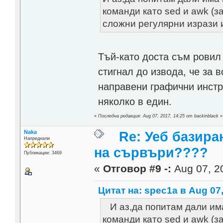
команди като sed и awk (за
сложни регулярни изрази и
Тъй-като доста съм ровил
стигнал до извода, че за 
направени графични инстр
няколко в един.
«
Последна редакция: Aug 07, 2017, 14:25 от backinblack
»
Naka
Re: Уеб базира
Напреднали
на сървъри????
Публикации: 3469
«
Отговор #9 -:
Aug 07, 20
Цитат на: spec1a в Aug 07,
И аз,да попитам дали им
команди като sed и awk (за