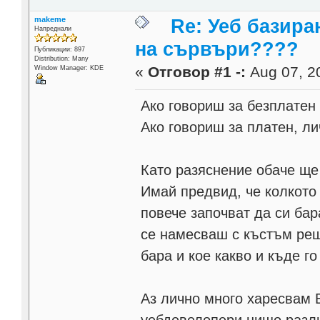
makeme
Re: Уеб базира
Напреднали
на сървъри????
Публикации: 897
Distribution: Many
«
Отговор #1 -:
Aug 07, 20
Window Manager: KDE
Ако говориш за безплатен
Ако говориш за платен, ли
Като разяснение обаче ще 
Имай предвид, че колкото
повече започват да си бар
се намесваш с къстъм реш
бара и кое какво и къде го
Аз лично много харесвам 