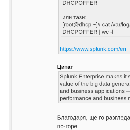
DHCPOFFER
или тази:
[root@dhcp ~]# cat /var/lo
DHCPOFFER | wc -l
https://www.splunk.com/en_u
Цитат
Splunk Enterprise makes it 
value of the big data genera
and business applications — 
performance and business r
Благодаря, ще го разгледа
по-горе.