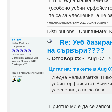
ПП: И една малка вметка:
(особено уебинтерфейсите)
те са за улеснение, а не з
«
Последна редакция: Aug 07, 2017, 04:30 от makeme
»
Distributions: UbuntuMate; K
go_fire
Re: Уеб базира
Global Moderator
Напреднали
на сървъри????
Публикации: 9136
«
Отговор #2 -:
Aug 07, 20
Distribution: Дебиан Сид
Window Manager: ROX-
Desktop / е17
Цитат на: makeme в Aug 07
кашик с гранатомет в танково
И една малка вметка: Ник
поделение
уебинтерфейсите). Всички 
улеснение, а не за база.
Приятно ми е да се запо