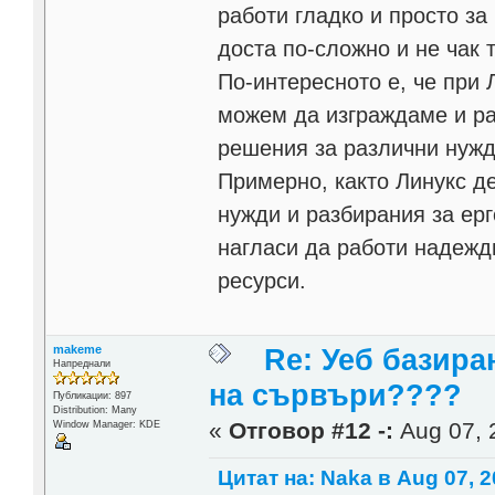
работи гладко и просто за
доста по-сложно и не чак 
По-интересното е, че при
можем да изграждаме и ра
решения за различни нужд
Примерно, както Линукс де
нужди и разбирания за ерг
нагласи да работи надежд
ресурси.
makeme
Re: Уеб базира
Напреднали
на сървъри????
Публикации: 897
Distribution: Many
«
Отговор #12 -:
Aug 07, 
Window Manager: KDE
Цитат на: Naka в Aug 07, 2