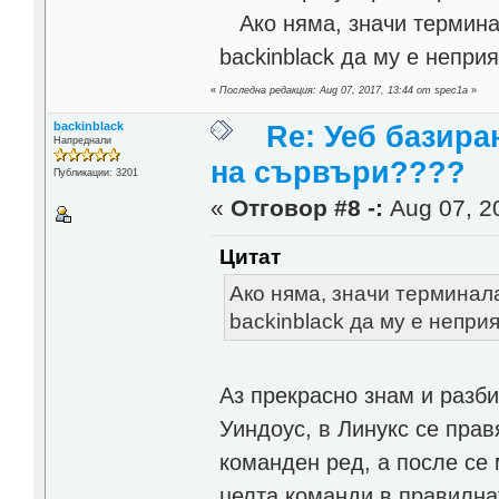
Ако няма, значи терминал
backinblack да му е непри
«
Последна редакция: Aug 07, 2017, 13:44 от spec1a
»
backinblack
Re: Уеб базира
Напреднали
на сървъри????
Публикации: 3201
«
Отговор #8 -:
Aug 07, 20
Цитат
Ако няма, значи терминала
backinblack да му е непри
Аз прекрасно знам и разб
Уиндоус, в Линукс се пра
команден ред, а после се 
целта команди в правилна