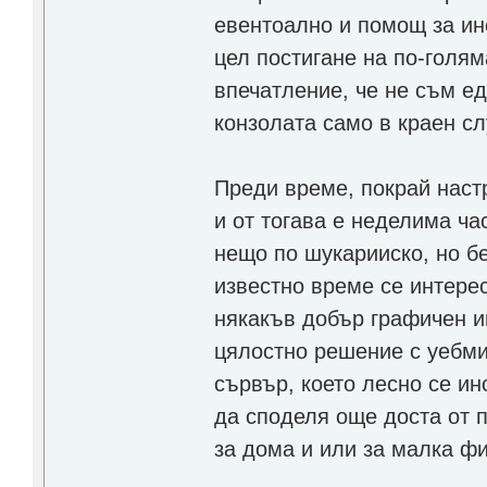
евентоално и помощ за ин
цел постигане на по-голям
впечатление, че не съм е
конзолата само в краен сл
Преди време, покрай наст
и от тогава е неделима ча
нещо по шукарииско, но бе
известно време се интере
някакъв добър графичен и
цялостно решение с уебми
сървър, което лесно се ин
да споделя още доста от 
за дома и или за малка ф