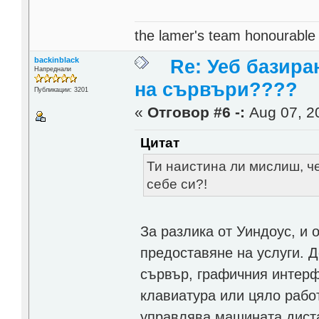
the lamer's team honourabl
backinblack
Re: Уеб базира
Напреднали
на сървъри????
Публикации: 3201
«
Отговор #6 -:
Aug 07, 20
Цитат
Ти наистина ли мислиш, че
себе си?!
За разлика от Уиндоус, и
предоставяне на услуги. Д
сървър, графичния интерф
клавиатура или цяло работ
управлява машината диста