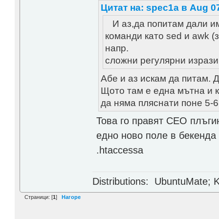
Цитат на: spec1a в Aug 07
И аз,да попитам дали им
команди като sed и awk (з
напр.
сложни регулярни изрази 
Абе и аз искам да питам.
Щото там е една мътна и 
да няма пляснати поне 5-6
Това го правят СЕО плъги
едно ново поле в бекенда 
.htaccessa
Distributions: UbuntuMate; K
Страници: [
1
]
Нагоре