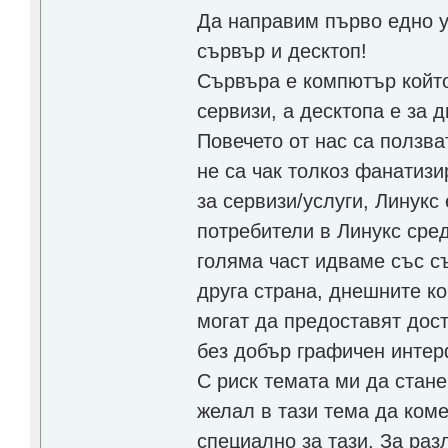
Да направим първо едно у
сървър и десктоп!
Сървъра е компютър който 
сервизи, а десктопа е за 
Повечето от нас са ползва
не са чак толкоз фанатизи
за сервизи/услуги, Линукс
потребители в Линукс сре
голяма част идваме със съ
друга страна, днешните к
могат да предоставят дост
без добър графичен интер
С риск темата ми да стан
желал в тази тема да ком
специално за тази. За раз