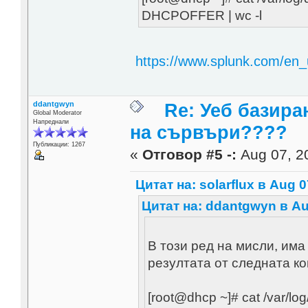
DHCPOFFER | wc -l
https://www.splunk.com/en_u
ddantgwyn
Re: Уеб базира
Global Moderator
Напреднали
на сървъри????
Публикации: 1267
«
Отговор #5 -:
Aug 07, 20
Цитат на: solarflux в Aug 0
Цитат на: ddantgwyn в Au
В този ред на мисли, има
резултата от следната к
[root@dhcp ~]# cat /var/lo