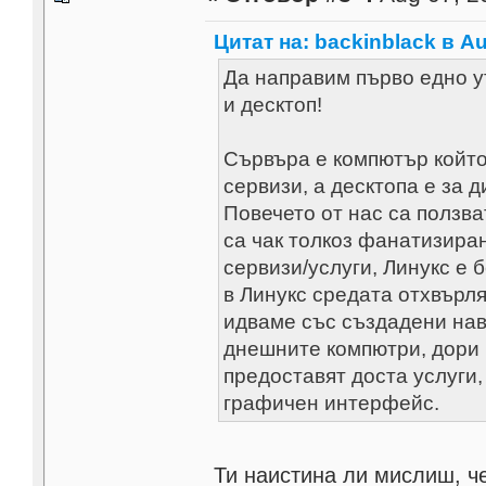
Цитат на: backinblack в Au
Да направим първо едно у
и десктоп!
Сървъра е компютър който 
сервизи, а десктопа е за 
Повечето от нас са ползва
са чак толкоз фанатизиран
сервизи/услуги, Линукс е
в Линукс средата отхвърл
идваме със създадени нави
днешните компютри, дори 
предоставят доста услуги,
графичен интерфейс.
Ти наистина ли мислиш, че