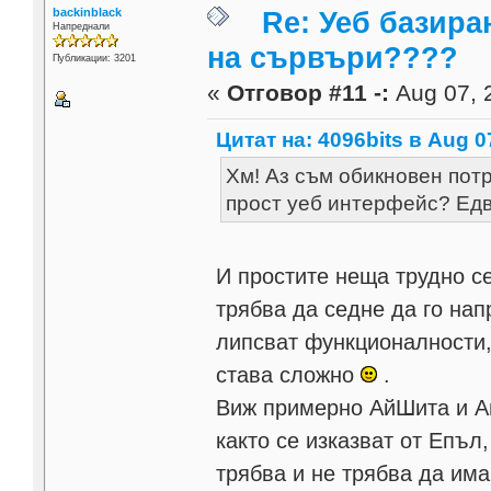
backinblack
Re: Уеб базира
Напреднали
на сървъри????
Публикации: 3201
«
Отговор #11 -:
Aug 07, 
Цитат на: 4096bits в Aug 0
Хм! Аз съм обикновен потр
прост уеб интерфейс? Едв
И простите неща трудно с
трябва да седне да го на
липсват функционалности,
става сложно
.
Виж примерно АйШита и Ан
както се изказват от Епъл
трябва и не трябва да има