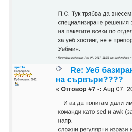
П.С. Тук трябва да внесе
специализиране решения за
на пакетите всеки по отде
за уеб хостинг, не е преп
Уебмин.
«
Последна редакция: Aug 07, 2017, 11:52 от backinblack
»
spec1a
Re: Уеб базира
Напреднали
на сървъри????
Публикации: 6982
«
Отговор #7 -:
Aug 07, 20
И аз,да попитам дали им
команди като sed и awk (за
напр.
сложни регулярни изрази и