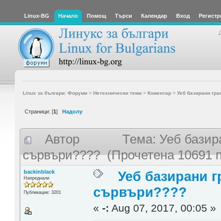
Linux-BG
Начало
Помощ
Търси
Календар
Вход
Регистр
Linux за българи: Форуми
>
Нетехнически теми
>
Коментар
>
Уеб базирани гр
Страници: [
1
]
Надолу
Автор
Тема: Уеб базир
сървъри???? (Прочетена 10691 
backinblack
Уеб базирани г
Напреднали
сървъри????
Публикации: 3201
«
-:
Aug 07, 2017, 00:05 »