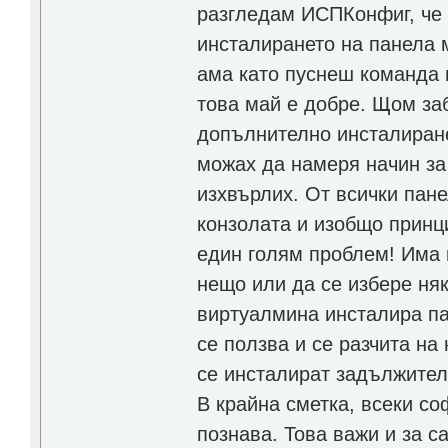
разгледам ИСПКонфиг, че
инсталирането на панела 
ама като пуснеш команда 
това май е добре. Щом за
допълнително инсталиране 
можах да намеря начин за
изхвърлих. От всички пан
конзолата и изобщо принци
един голям проблем! Има п
нещо или да се избере ня
виртуалмина инсталира па
се ползва и се разчита на
се инсталират задължителн
В крайна сметка, всеки со
познава. Това важи и за с