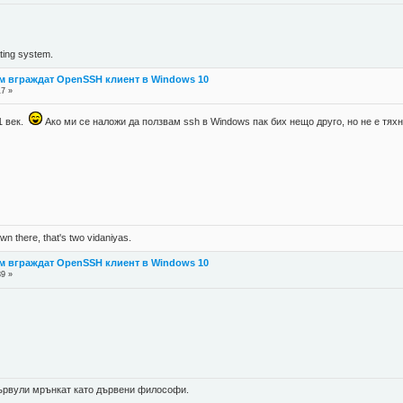
ing system.
м вграждат OpenSSH клиент в Windows 10
17 »
21 век.
Ако ми се наложи да ползвам ssh в Windows пак бих нещо друго, но не е тях
n there, that's two vidaniyas.
м вграждат OpenSSH клиент в Windows 10
39 »
 цървули мрънкат като дървени философи.