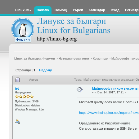
Linux-BG
Начало
Помощ
Търси
Календар
Вход
Регистр
Linux за българи: Форуми
>
Нетехнически теми
>
Коментар
>
Майрософт тихом
Страници: [
1
]
Надолу
Автор
Тема: Майрософт тихомълком вграждат Op
jet
Майрософт тихомълком вг
Напреднали
«
-:
Dec 14, 2017, 17:21 »
Публикации: 3469
Microsoft quietly adds native OpenSSH 
Distribution: debian
Window Manager: kde
https://www.theinquirer.net/inquirer/ne
Оравданието е: Разработчиците.
Сега остава да вградят и SSH Server