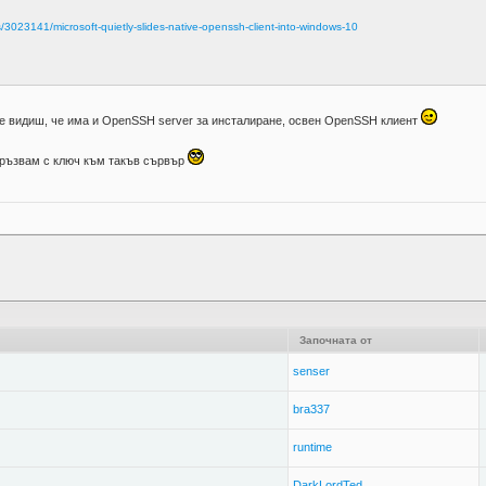
s/3023141/microsoft-quietly-slides-native-openssh-client-into-windows-10
ще видиш, че има и OpenSSH server за инсталиране, освен OpenSSH клиент
връзвам с ключ към такъв сървър
Започната от
senser
bra337
runtime
DarkLordTed