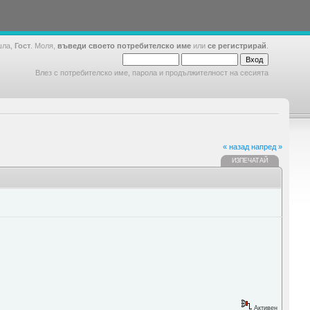
шла,
Гост
. Моля,
въведи своето потребителско име
или
се регистрирай
.
Влез с потребителско име, парола и продължителност на сесията
« назад
напред »
ИЗПЕЧАТАЙ
Активен