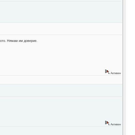
ното. Нямам им доверие.
Активен
Активен