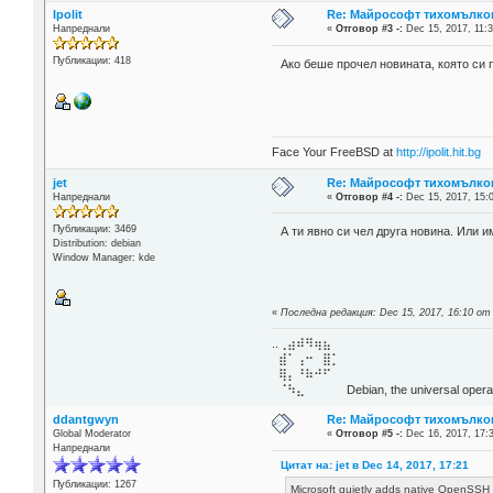
Ipolit
Re: Майрософт тихомълко
Напреднали
«
Отговор #3 -:
Dec 15, 2017, 11:3
Публикации: 418
Ако беше прочел новината, която си
Face Your FreeBSD at
http://ipolit.hit.bg
jet
Re: Майрософт тихомълко
Напреднали
«
Отговор #4 -:
Dec 15, 2017, 15:
Публикации: 3469
А ти явно си чел друга новина. Или 
Distribution: debian
Window Manager: kde
«
Последна редакция: Dec 15, 2017, 16:10 от 
..⢀⣴⠾⠻⢶⣦⠀
⣾⠁⢠⠒⠀⣿⡁
⢿⡄⠘⠷⠚⠋
⠈⠳⣄⠀⠀⠀⠀ Debian, the universal operat
ddantgwyn
Re: Майрософт тихомълко
Global Moderator
«
Отговор #5 -:
Dec 16, 2017, 17:
Напреднали
Цитат на: jet в Dec 14, 2017, 17:21
Публикации: 1267
Microsoft quietly adds native OpenSSH 