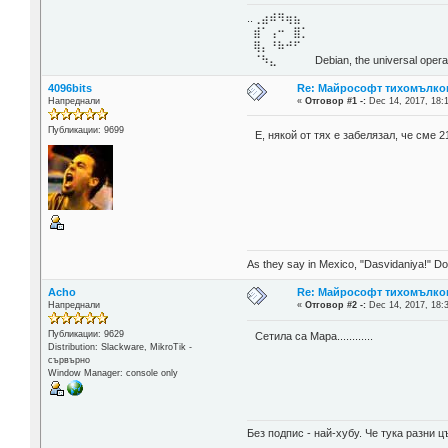
..⢀⣴⠾⠻⢶⣦⠀
⣾⠁⢠⠒⠀⣿⡁
⢿⡄⠘⠷⠚⠋
⠈⠳⣄⠀⠀⠀⠀ Debian, the universal operat
4096bits
Re: Майрософт тихомълко
Напреднали
«
Отговор #1 -:
Dec 14, 2017, 18:
Публикации: 9699
E, някой от тях е забелязал, че сме 
As they say in Mexico, "Dasvidaniya!" Dow
Acho
Re: Майрософт тихомълко
Напреднали
«
Отговор #2 -:
Dec 14, 2017, 18:
Публикации: 9629
Сетила са Мара............
Distribution: Slackware, MikroTik -
сървърно
Window Manager: console only
Без подпис - най-хубу. Че тука разни