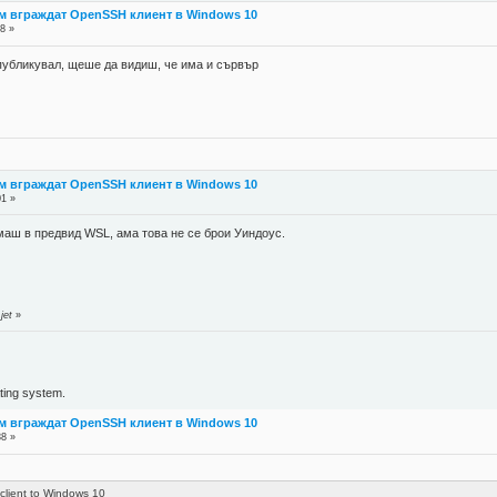
м вграждат OpenSSH клиент в Windows 10
8 »
 публикувал, щеше да видиш, че има и сървър
м вграждат OpenSSH клиент в Windows 10
01 »
имаш в предвид WSL, ама това не се брои Уиндоус.
jet
»
ing system.
м вграждат OpenSSH клиент в Windows 10
38 »
client to Windows 10