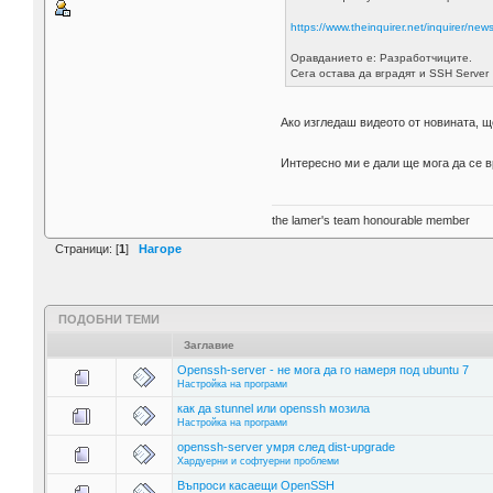
https://www.theinquirer.net/inquirer/new
Оравданието е: Разработчиците.
Сега остава да вградят и SSH Server
Ако изгледаш видеото от новината, 
Интересно ми е дали ще мога да се 
the lamer's team honourable member
Страници: [
1
]
Нагоре
ПОДОБНИ ТЕМИ
Заглавие
Openssh-server - не мога да го намеря под ubuntu 7
Настройка на програми
как да stunnel или openssh мозила
Настройка на програми
openssh-server умря след dist-upgrade
Хардуерни и софтуерни проблеми
Въпроси касаещи OpenSSH