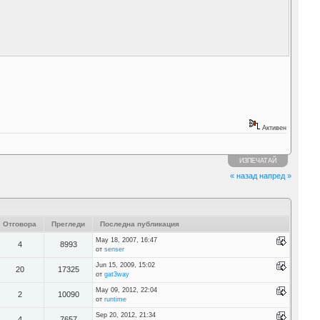
Активен
ИЗПЕЧАТАЙ
« назад
напред »
Отговора
Прегледи
Последна публикация
May 18, 2007, 16:47
4
8993
от
senser
Jun 15, 2009, 15:02
20
17325
от
gat3way
May 09, 2012, 22:04
2
10090
от
runtime
Sep 20, 2012, 21:34
4
7657