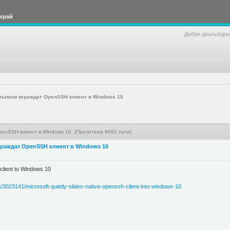
ирай
Добре дошъл/до
ълком вграждат OpenSSH клиент в Windows 10
enSSH клиент в Windows 10 (Прочетена 9691 пъти)
раждат OpenSSH клиент в Windows 10
client to Windows 10
ws/3023141/microsoft-quietly-slides-native-openssh-client-into-windows-10