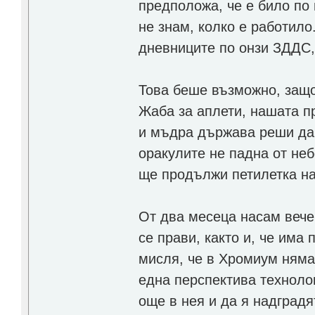
предположа, че е било по
не знам, колко е работил
дневниците по онзи ЗДДС, 
Това беше възможно, защот
Жаба за аплети, нашата п
и мъдра държава реши да 
оракулите не падна от неб
ще продължи петилетка н
От два месеца насам вече
се прави, както и, че има
мисля, че в Хромиум няма
една перспектива техноло
още в нея и да я надградя