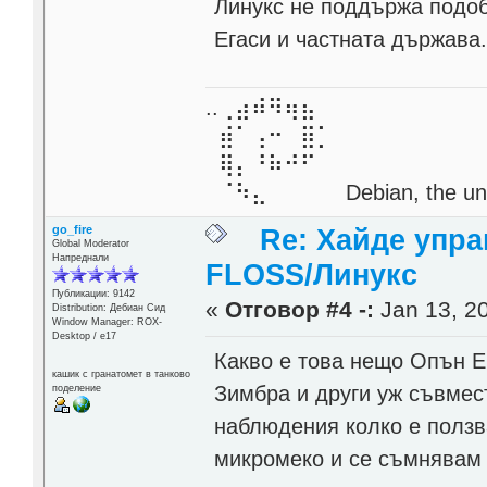
Линукс не поддържа подоб
Егаси и частната държава
..⢀⣴⠾⠻⢶⣦⠀
⣾⠁⢠⠒⠀⣿⡁
⢿⡄⠘⠷⠚⠋
⠈⠳⣄⠀⠀⠀⠀ Debian, the unive
go_fire
Re: Хайде упра
Global Moderator
Напреднали
FLOSS/Линукс
Публикации: 9142
«
Отговор #4 -:
Jan 13, 20
Distribution: Дебиан Сид
Window Manager: ROX-
Desktop / е17
Какво е това нещо Опън Е
кашик с гранатомет в танково
Зимбра и други уж съвмест
поделение
наблюдения колко е ползв
микромеко и се съмнявам 