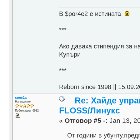
В $por4e2 e истината
***
Aко даваха стипендия за н
Kупъри
***
Reborn since 1998 || 15.09.2
spec1a
Re: Хайде упра
Напреднали
FLOSS/Линукс
Публикации: 6982
«
Отговор #5 -:
Jan 13, 20
От години в убунту,предп