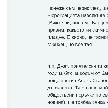
Понеже съм черноглед, ще 
Бюрокрацията навсякъде с
„Вижте ни, ние сме Барце
правим, каквото ни скимне
пладне. Е вярно, че тяхно
Мюнхен, но все тая.
п.п. Джет, приятелски ти 
година бях на косъм от б
нещо против Алекс Станев
държавата. Тя е наша май
обществени поръчки по ев
новина). Не трябва сянка 