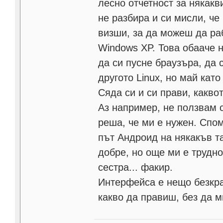
лесно отчетност за някакв
не разбира и си мисли, че
визши, за да можеш да ра
Windows XP. Това обааче н
да си пусне браузъра, да 
другото Linux, но май кат
Сяда си и си прави, каквот
Аз например, не ползвам 
реша, че ми е нужен. Спом
път Андроид на някакъв та
добре, но още ми е трудн
сестра... факир.
Интерфейса е нещо безкра
какво да правиш, без да 