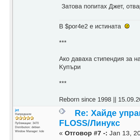
Затова попитах Джет, отва
В $por4e2 e истината
***
Aко даваха стипендия за н
Kупъри
***
Reborn since 1998 || 15.09.2
jet
Re: Хайде упра
Напреднали
FLOSS/Линукс
Публикации: 3470
Distribution: debian
«
Отговор #7 -:
Jan 13, 20
Window Manager: kde