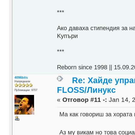
***
Aко даваха стипендия за н
Kупъри
***
Reborn since 1998 || 15.09.2
4096bits
Re: Хайде упра
Напреднали
FLOSS/Линукс
Публикации: 9707
«
Отговор #11 -:
Jan 14, 2
Ма как говориш за хората
Аз му викам но това социа