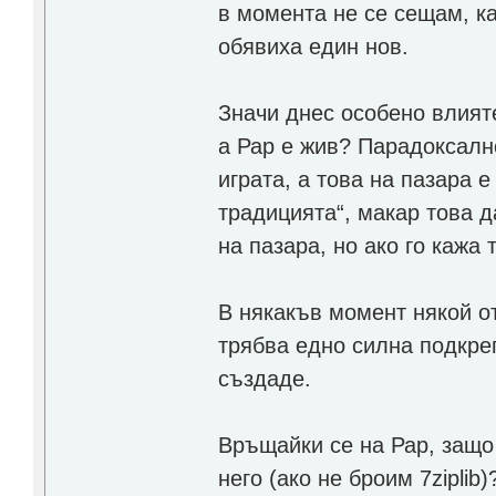
в момента не се сещам, ка
обявиха един нов.
Значи днес особено влият
а Рар е жив? Парадоксалн
играта, а това на пазара е
традицията“, макар това д
на пазара, но ако го кажа 
В някакъв момент някой от
трябва едно силна подкре
създаде.
Връщайки се на Рар, защо
него (ако не броим 7zipli