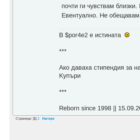
почти ги чувствам близки.
Евентуално. Не обещавам,
В $por4e2 e истината
***
Aко даваха стипендия за н
Kупъри
***
Reborn since 1998 || 15.09.2
Страници: [
1
]
2
Нагоре