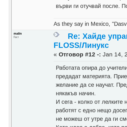
върви ги отучвай после. 
As they say in Mexico, "Dasvi
malin
Re: Хайде упра
Гост
FLOSS/Линукс
«
Отговор #12 -:
Jan 14, 2
Работата опира до учителит
предадат материята. Прие
желание да се научат. Пре
някакъв начин.
И сега - колко от лелките 
работят с едно нещо досег
не можеш от утре да ги см