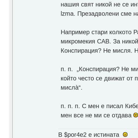
нашия свят никой не се инт
lzma. Презадволени сме н
Например стари колкото Р
микромекия CAB. За никой
Конспирация? Не мисля. На
п. п. „Конспирация? Не ми
който често се движат от
мисла̀“.
п. п. п. С мен е писал Ки
мен все не ми се отдава
В $por4e2 e истината