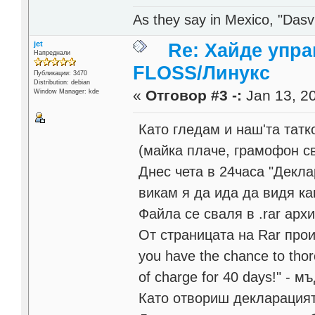
As they say in Mexico, "Dasvi
jet
Re: Хайде упра
Напреднали
FLOSS/Линукс
Публикации: 3470
Distribution: debian
«
Отговор #3 -:
Jan 13, 20
Window Manager: kde
Като гледам и наш'та тат
(майка плаче, грамофон св
Днес чета в 24часа "Декл
викам я да ида да видя ка
Файла се сваля в .rar арх
От страницата на Rar произ
you have the chance to thor
of charge for 40 days!" - 
Като отвориш декларацият