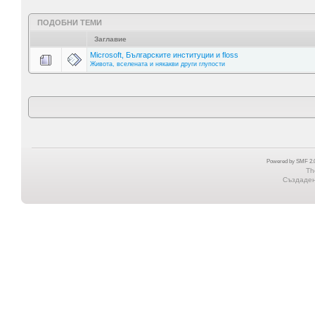
ПОДОБНИ ТЕМИ
Заглавие
Microsoft, Българските институции и floss
Живота, вселената и някакви други глупости
Powered by SMF 2.0
Th
Създадена