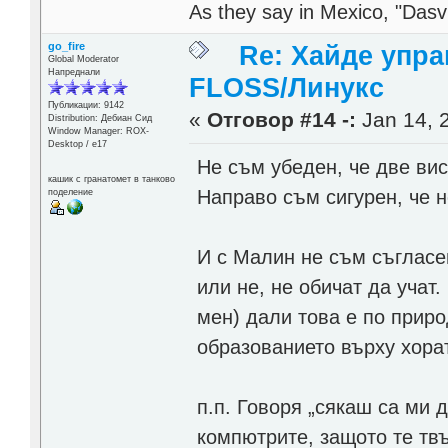
As they say in Mexico, "Dasvi
go_fire
Re: Хайде упра
Global Moderator
Напреднали
FLOSS/Линукс
Публикации: 9142
«
Отговор #14 -:
Jan 14, 2
Distribution: Дебиан Сид
Window Manager: ROX-
Desktop / е17
Не съм убеден, че две ви
кашик с гранатомет в танково
Направо съм сигурен, че н
поделение
И с Малин не съм съгласе
или не, не обичат да учат
мен) дали това е по прир
образованието върху хора
п.п. Говоря „сякаш са ми 
компютрите, защото те твъ