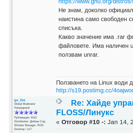
https://www.gnu.org/distros/
Не знам, доколко официал
наистина само свободен с
списъка.
Какво значение има .rar 
файловете. Има наличен un
ползвам unrar.
Ползването на Linux води д
http://s19.postimg.cc/4oajwo
go_fire
Re: Хайде упра
Global Moderator
Напреднали
FLOSS/Линукс
Публикации: 9142
«
Отговор #10 -:
Jan 14, 
Distribution: Дебиан Сид
Window Manager: ROX-
Desktop / е17