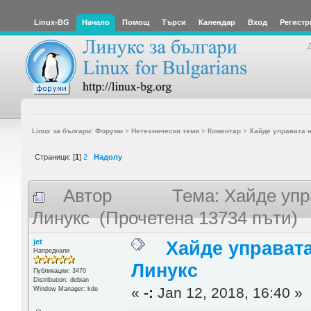
Linux-BG
Начало
Помощ
Търси
Календар
Вход
Регистр
Linux за българи: Форуми
>
Нетехнически теми
>
Коментар
>
Хайде управата 
Страници: [
1
]
2
Надолу
Автор
Тема: Хайде упр
Линукс (Прочетена 13734 пъти)
jet
Хайде управат
Напреднали
Линукс
Публикации: 3470
Distribution: debian
«
-:
Jan 12, 2018, 16:40 »
Window Manager: kde