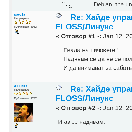
⠈⠳⣄⠀⠀⠀⠀ Debian, the unive
spec1a
Re: Хайде упра
Напреднали
FLOSS/Линукс
Публикации: 6982
«
Отговор #1 -:
Jan 12, 20
Евала на пичовете !
Надявам се да не се пол
И да внимават за саботьо
4096bits
Re: Хайде упра
Напреднали
FLOSS/Линукс
Публикации: 9707
«
Отговор #2 -:
Jan 12, 20
И аз се надявам.