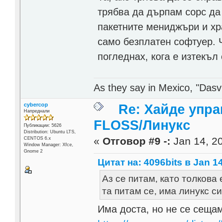
трябва да дърпам сорс да
пакетните мениджъри и хра
само безплатен софтуер. Ч
погледнах, кога е изтекъ
As they say in Mexico, "Dasvi
cybercop
Re: Хайде упра
Напреднали
FLOSS/Линукс
Публикации: 5626
Distribution: Ubuntu LTS,
«
Отговор #9 -:
Jan 14, 20
CENTOS 6.x
Window Manager: Xfce,
Gnome 2
Цитат на: 4096bits в Jan 14
Аз се питам, като толкова
та питам се, има линукс с
Има доста, но не се сещам