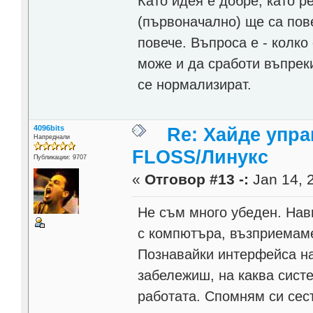
Като идея е добре, като р
(първоначално) ще са пов
повече. Въпроса е - колко 
може и да сработи въпрек
се нормализират.
4096bits
Re: Хайде упра
Напреднали
FLOSS/Линукс
Публикации: 9707
«
Отговор #13 -:
Jan 14, 2
Не съм много убеден. Нави
с компютъра, възприемаме
Познавайки интерфейса на
забележиш, на каква систе
работата. Спомням си сест