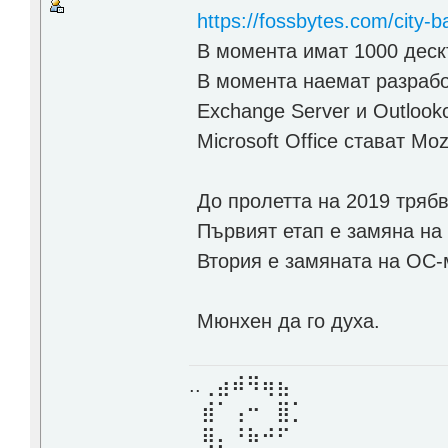
https://fossbytes.com/city-b
В момента имат 1000 деск
В момента наемат разрабо
Exchange Server и Outlookс
Microsoft Office стават Mozi
До пролетта на 2019 тряб
Първият етап е замяна на
Втория е замяната на ОС-
Мюнхен да го духа.
..⢀⣴⠾⠻⢶⣦⠀
⣾⠁⢠⠒⠀⣿⡁
⢿⡄⠘⠷⠚⠋