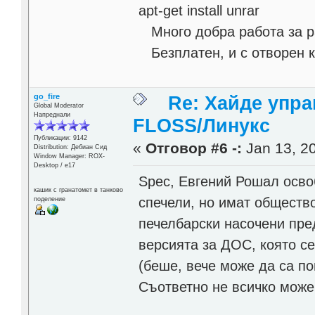
apt-get install unrar
Много добра работа за ра
Безплатен, и с отворен к
go_fire
Re: Хайде упра
Global Moderator
Напреднали
FLOSS/Линукс
Публикации: 9142
«
Отговор #6 -:
Jan 13, 20
Distribution: Дебиан Сид
Window Manager: ROX-
Desktop / е17
Spec, Евгений Рошал осво
кашик с гранатомет в танково
спечели, но имат обществ
поделение
печелбарски насочени пре
версията за ДОС, която се
(беше, вече може да са по
Съответно не всичко може