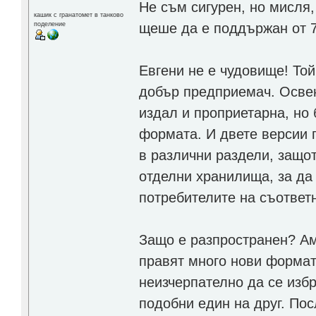
Не съм сигурен, но мисля,
кашик с гранатомет в танково
щеше да е поддържан от 7
поделение
Евгени не е чудовище! Той
добър предприемач. Освен
издал и проприетарна, но
формата. И двете версии 
в различни раздели, защо
отделни хранилища, за да
потребителите на съответ
Защо е разпространен? Ам
правят много нови формат
неизчерпателно да се избро
подобни един на друг. Пос