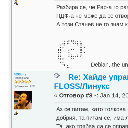
Разбира се, че Рар-а го р
ПДФ-а не може да се отво
А този Станев не го знам 
..⢀⣴⠾⠻⢶⣦⠀
⣾⠁⢠⠒⠀⣿⡁
⢿⡄⠘⠷⠚⠋
⠈⠳⣄⠀⠀⠀⠀ Debian, the unive
4096bits
Re: Хайде упра
Напреднали
FLOSS/Линукс
Публикации: 9707
«
Отговор #8 -:
Jan 14, 20
Аз се питам, като толкова
добрия, та питам се, има 
Та, ако трябва да се опра