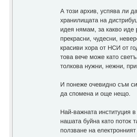
А този архив, успява ли д
хранилищата на дистрибуц
идея нямам, за какво иде
прекрасни, чудесни, невер
красиви хора от НСИ от г
това вече може като свет
толкова нужни, нежни, при
И понеже очевидно съм си
да спомена и още нещо.
Най-важната институция в
нашата буйна като поток т
ползване на електронният